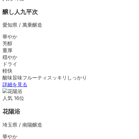
醸し人九平次
愛知県
/
萬乗醸造
華やか
芳醇
重厚
穏やか
ドライ
軽快
酸味
旨味
フルーティ
スッキリ
しっかり
詳細を見る
人気
16
位
花陽浴
埼玉県
/
南陽醸造
華やか