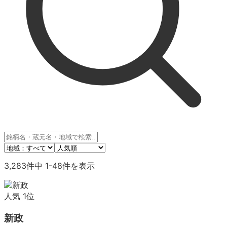
3,283
件中
1
-
48
件を表示
人気
1
位
新政