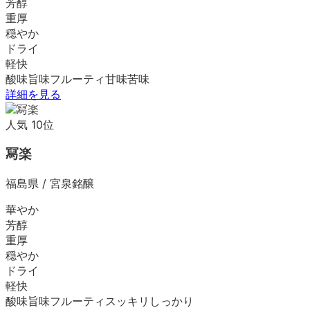
芳醇
重厚
穏やか
ドライ
軽快
酸味
旨味
フルーティ
甘味
苦味
詳細を見る
人気
10
位
冩楽
福島県
/
宮泉銘醸
華やか
芳醇
重厚
穏やか
ドライ
軽快
酸味
旨味
フルーティ
スッキリ
しっかり