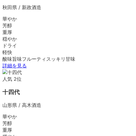
秋田県
/
新政酒造
華やか
芳醇
重厚
穏やか
ドライ
軽快
酸味
旨味
フルーティ
スッキリ
甘味
詳細を見る
人気
2
位
十四代
山形県
/
高木酒造
華やか
芳醇
重厚