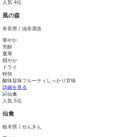
人気
4
位
風の森
奈良県
/
油長酒造
華やか
芳醇
重厚
穏やか
ドライ
軽快
酸味
旨味
フルーティ
しっかり
甘味
詳細を見る
人気
5
位
仙禽
栃木県
/
せんきん