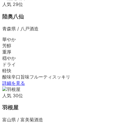
人気
29
位
陸奥八仙
青森県
/
八戸酒造
華やか
芳醇
重厚
穏やか
ドライ
軽快
酸味
辛口
旨味
フルーティ
スッキリ
詳細を見る
人気
30
位
羽根屋
富山県
/
富美菊酒造