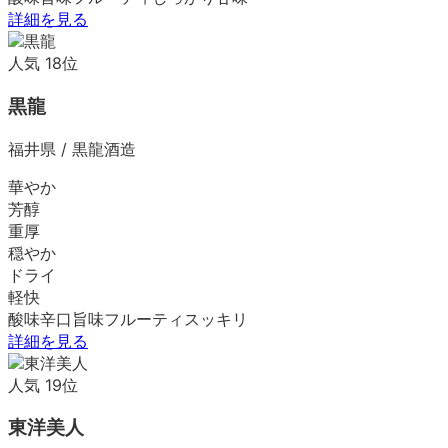
詳細を見る
人気
18
位
黒龍
福井県
/
黒龍酒造
華やか
芳醇
重厚
穏やか
ドライ
軽快
酸味
辛口
旨味
フルーティ
スッキリ
詳細を見る
人気
19
位
東洋美人