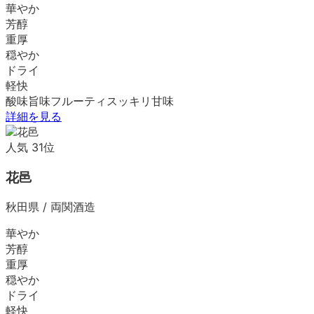
華やか
芳醇
重厚
穏やか
ドライ
軽快
酸味
旨味
フルーティ
スッキリ
甘味
詳細を見る
人気
31
位
花邑
秋田県
/
両関酒造
華やか
芳醇
重厚
穏やか
ドライ
軽快