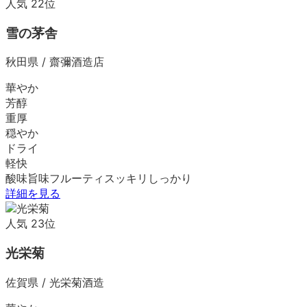
人気
22
位
雪の茅舎
秋田県
/
齋彌酒造店
華やか
芳醇
重厚
穏やか
ドライ
軽快
酸味
旨味
フルーティ
スッキリ
しっかり
詳細を見る
人気
23
位
光栄菊
佐賀県
/
光栄菊酒造