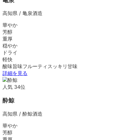
亀泉
高知県
/
亀泉酒造
華やか
芳醇
重厚
穏やか
ドライ
軽快
酸味
旨味
フルーティ
スッキリ
甘味
詳細を見る
人気
34
位
酔鯨
高知県
/
酔鯨酒造
華やか
芳醇
重厚