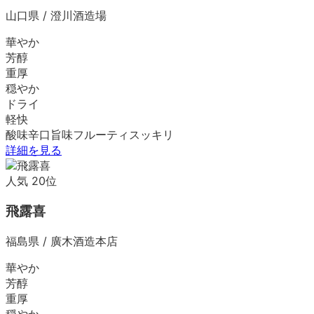
山口県
/
澄川酒造場
華やか
芳醇
重厚
穏やか
ドライ
軽快
酸味
辛口
旨味
フルーティ
スッキリ
詳細を見る
人気
20
位
飛露喜
福島県
/
廣木酒造本店
華やか
芳醇
重厚
穏やか