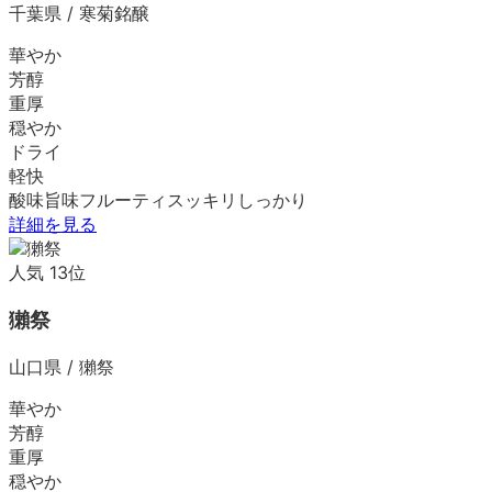
千葉県
/
寒菊銘醸
華やか
芳醇
重厚
穏やか
ドライ
軽快
酸味
旨味
フルーティ
スッキリ
しっかり
詳細を見る
人気
13
位
獺祭
山口県
/
獺祭
華やか
芳醇
重厚
穏やか