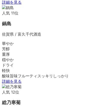
詳細を見る
人気
11
位
鍋島
佐賀県
/
富久千代酒造
華やか
芳醇
重厚
穏やか
ドライ
軽快
酸味
旨味
フルーティ
スッキリ
しっかり
詳細を見る
人気
12
位
総乃寒菊