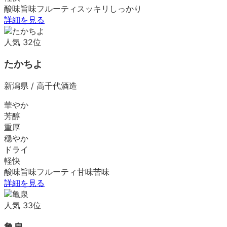
酸味
旨味
フルーティ
スッキリ
しっかり
詳細を見る
人気
32
位
たかちよ
新潟県
/
高千代酒造
華やか
芳醇
重厚
穏やか
ドライ
軽快
酸味
旨味
フルーティ
甘味
苦味
詳細を見る
人気
33
位