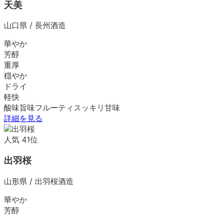
天美
山口県
/
長州酒造
華やか
芳醇
重厚
穏やか
ドライ
軽快
酸味
旨味
フルーティ
スッキリ
甘味
詳細を見る
人気
41
位
出羽桜
山形県
/
出羽桜酒造
華やか
芳醇