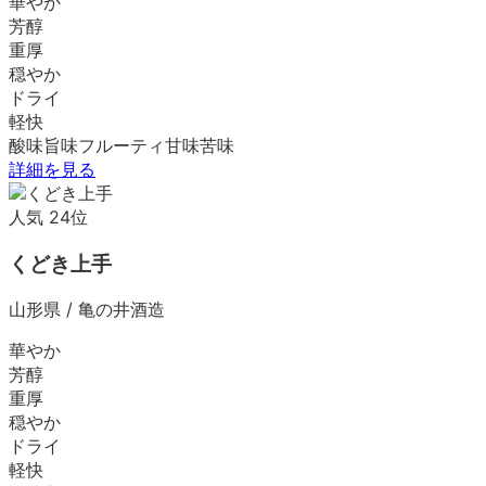
華やか
芳醇
重厚
穏やか
ドライ
軽快
酸味
旨味
フルーティ
甘味
苦味
詳細を見る
人気
24
位
くどき上手
山形県
/
亀の井酒造
華やか
芳醇
重厚
穏やか
ドライ
軽快