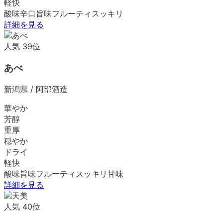
軽快
酸味
辛口
旨味
フルーティ
スッキリ
詳細を見る
人気
39
位
あべ
新潟県
/
阿部酒造
華やか
芳醇
重厚
穏やか
ドライ
軽快
酸味
旨味
フルーティ
スッキリ
甘味
詳細を見る
人気
40
位