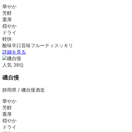
華やか
芳醇
重厚
穏やか
ドライ
軽快
酸味
辛口
旨味
フルーティ
スッキリ
詳細を見る
人気
38
位
磯自慢
静岡県
/
磯自慢酒造
華やか
芳醇
重厚
穏やか
ドライ