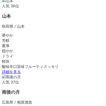
人気
36
位
山本
秋田県
/
山本
華やか
芳醇
重厚
穏やか
ドライ
軽快
酸味
辛口
旨味
フルーティ
スッキリ
詳細を見る
人気
37
位
雨後の月
広島県
/
相原酒造