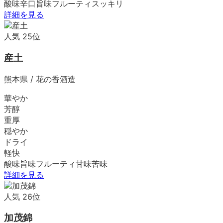
酸味
辛口
旨味
フルーティ
スッキリ
詳細を見る
人気
25
位
産土
熊本県
/
花の香酒造
華やか
芳醇
重厚
穏やか
ドライ
軽快
酸味
旨味
フルーティ
甘味
苦味
詳細を見る
人気
26
位
加茂錦