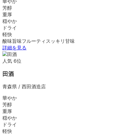
華やか
芳醇
重厚
穏やか
ドライ
軽快
酸味
旨味
フルーティ
スッキリ
甘味
詳細を見る
人気
6
位
田酒
青森県
/
西田酒造店
華やか
芳醇
重厚
穏やか
ドライ
軽快