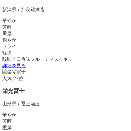
新潟県
/
加茂錦酒造
華やか
芳醇
重厚
穏やか
ドライ
軽快
酸味
辛口
旨味
フルーティ
スッキリ
詳細を見る
人気
27
位
栄光冨士
山形県
/
冨士酒造
華やか
芳醇
重厚