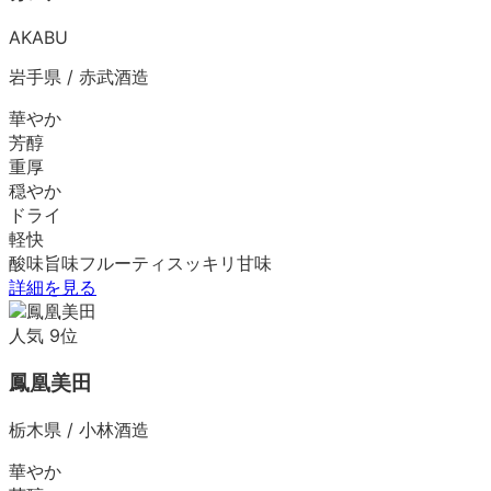
AKABU
岩手県
/
赤武酒造
華やか
芳醇
重厚
穏やか
ドライ
軽快
酸味
旨味
フルーティ
スッキリ
甘味
詳細を見る
人気
9
位
鳳凰美田
栃木県
/
小林酒造
華やか