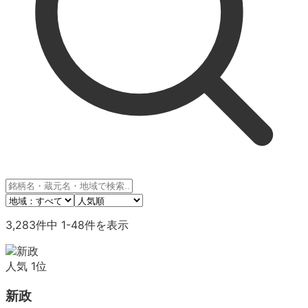
3,283
件中
1
-
48
件を表示
人気
1
位
新政