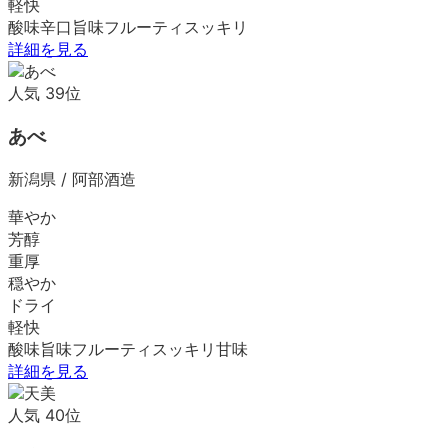
軽快
酸味
辛口
旨味
フルーティ
スッキリ
詳細を見る
人気
39
位
あべ
新潟県
/
阿部酒造
華やか
芳醇
重厚
穏やか
ドライ
軽快
酸味
旨味
フルーティ
スッキリ
甘味
詳細を見る
人気
40
位