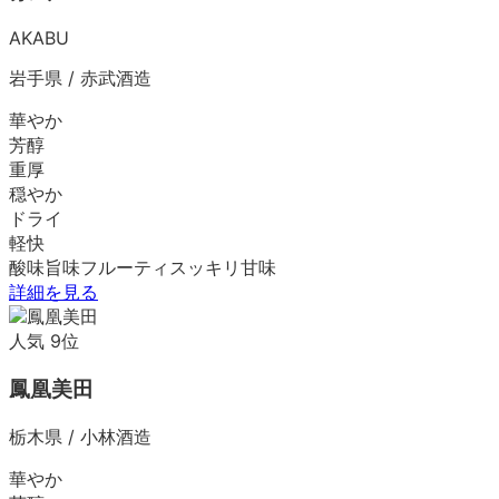
AKABU
岩手県
/
赤武酒造
華やか
芳醇
重厚
穏やか
ドライ
軽快
酸味
旨味
フルーティ
スッキリ
甘味
詳細を見る
人気
9
位
鳳凰美田
栃木県
/
小林酒造
華やか