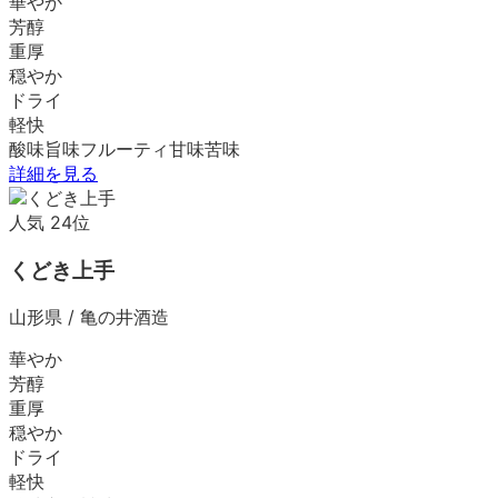
華やか
芳醇
重厚
穏やか
ドライ
軽快
酸味
旨味
フルーティ
甘味
苦味
詳細を見る
人気
24
位
くどき上手
山形県
/
亀の井酒造
華やか
芳醇
重厚
穏やか
ドライ
軽快