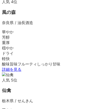
人気
4
位
風の森
奈良県
/
油長酒造
華やか
芳醇
重厚
穏やか
ドライ
軽快
酸味
旨味
フルーティ
しっかり
甘味
詳細を見る
人気
5
位
仙禽
栃木県
/
せんきん