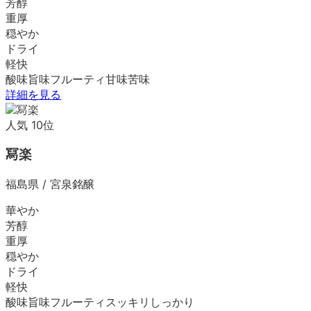
芳醇
重厚
穏やか
ドライ
軽快
酸味
旨味
フルーティ
甘味
苦味
詳細を見る
人気
10
位
冩楽
福島県
/
宮泉銘醸
華やか
芳醇
重厚
穏やか
ドライ
軽快
酸味
旨味
フルーティ
スッキリ
しっかり