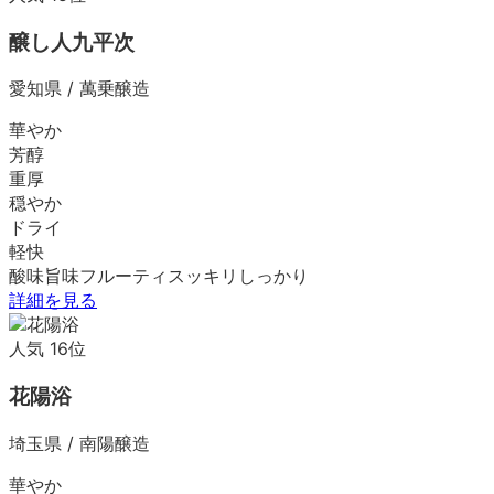
醸し人九平次
愛知県
/
萬乗醸造
華やか
芳醇
重厚
穏やか
ドライ
軽快
酸味
旨味
フルーティ
スッキリ
しっかり
詳細を見る
人気
16
位
花陽浴
埼玉県
/
南陽醸造
華やか