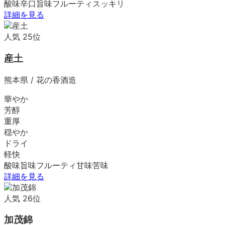
酸味
辛口
旨味
フルーティ
スッキリ
詳細を見る
人気
25
位
産土
熊本県
/
花の香酒造
華やか
芳醇
重厚
穏やか
ドライ
軽快
酸味
旨味
フルーティ
甘味
苦味
詳細を見る
人気
26
位
加茂錦