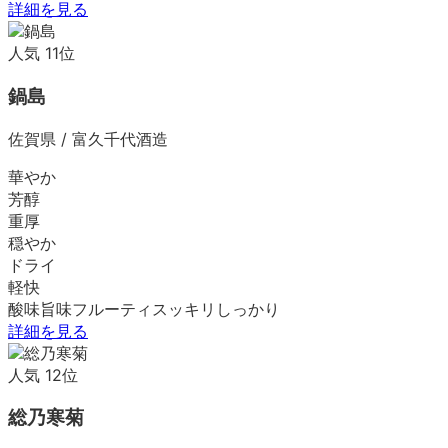
詳細を見る
人気
11
位
鍋島
佐賀県
/
富久千代酒造
華やか
芳醇
重厚
穏やか
ドライ
軽快
酸味
旨味
フルーティ
スッキリ
しっかり
詳細を見る
人気
12
位
総乃寒菊