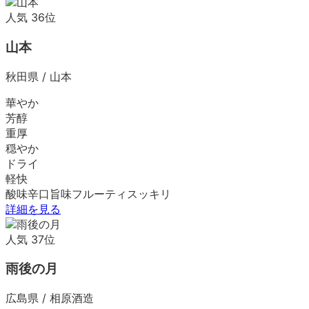
人気
36
位
山本
秋田県
/
山本
華やか
芳醇
重厚
穏やか
ドライ
軽快
酸味
辛口
旨味
フルーティ
スッキリ
詳細を見る
人気
37
位
雨後の月
広島県
/
相原酒造