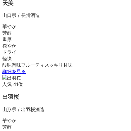
天美
山口県
/
長州酒造
華やか
芳醇
重厚
穏やか
ドライ
軽快
酸味
旨味
フルーティ
スッキリ
甘味
詳細を見る
人気
41
位
出羽桜
山形県
/
出羽桜酒造
華やか
芳醇