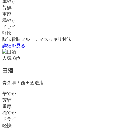
華やか
芳醇
重厚
穏やか
ドライ
軽快
酸味
旨味
フルーティ
スッキリ
甘味
詳細を見る
人気
6
位
田酒
青森県
/
西田酒造店
華やか
芳醇
重厚
穏やか
ドライ
軽快