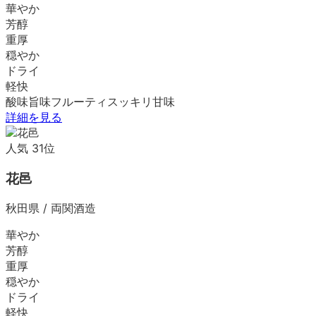
華やか
芳醇
重厚
穏やか
ドライ
軽快
酸味
旨味
フルーティ
スッキリ
甘味
詳細を見る
人気
31
位
花邑
秋田県
/
両関酒造
華やか
芳醇
重厚
穏やか
ドライ
軽快