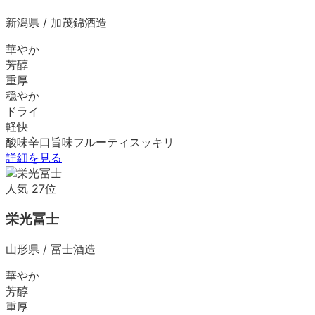
新潟県
/
加茂錦酒造
華やか
芳醇
重厚
穏やか
ドライ
軽快
酸味
辛口
旨味
フルーティ
スッキリ
詳細を見る
人気
27
位
栄光冨士
山形県
/
冨士酒造
華やか
芳醇
重厚