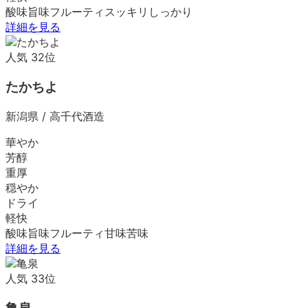
酸味
旨味
フルーティ
スッキリ
しっかり
詳細を見る
人気
32
位
たかちよ
新潟県
/
高千代酒造
華やか
芳醇
重厚
穏やか
ドライ
軽快
酸味
旨味
フルーティ
甘味
苦味
詳細を見る
人気
33
位