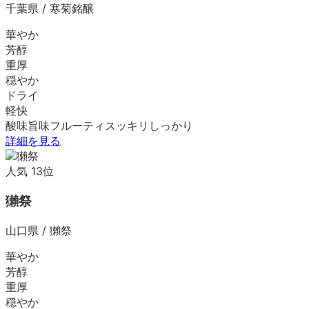
千葉県
/
寒菊銘醸
華やか
芳醇
重厚
穏やか
ドライ
軽快
酸味
旨味
フルーティ
スッキリ
しっかり
詳細を見る
人気
13
位
獺祭
山口県
/
獺祭
華やか
芳醇
重厚
穏やか