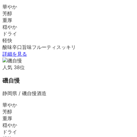
華やか
芳醇
重厚
穏やか
ドライ
軽快
酸味
辛口
旨味
フルーティ
スッキリ
詳細を見る
人気
38
位
磯自慢
静岡県
/
磯自慢酒造
華やか
芳醇
重厚
穏やか
ドライ