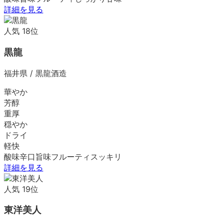
詳細を見る
人気
18
位
黒龍
福井県
/
黒龍酒造
華やか
芳醇
重厚
穏やか
ドライ
軽快
酸味
辛口
旨味
フルーティ
スッキリ
詳細を見る
人気
19
位
東洋美人