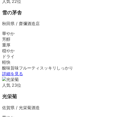
人気
22
位
雪の茅舎
秋田県
/
齋彌酒造店
華やか
芳醇
重厚
穏やか
ドライ
軽快
酸味
旨味
フルーティ
スッキリ
しっかり
詳細を見る
人気
23
位
光栄菊
佐賀県
/
光栄菊酒造