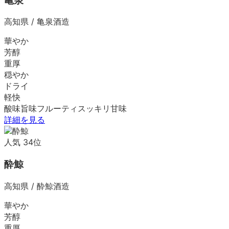
亀泉
高知県
/
亀泉酒造
華やか
芳醇
重厚
穏やか
ドライ
軽快
酸味
旨味
フルーティ
スッキリ
甘味
詳細を見る
人気
34
位
酔鯨
高知県
/
酔鯨酒造
華やか
芳醇
重厚