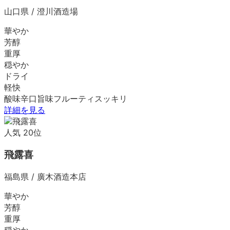
山口県
/
澄川酒造場
華やか
芳醇
重厚
穏やか
ドライ
軽快
酸味
辛口
旨味
フルーティ
スッキリ
詳細を見る
人気
20
位
飛露喜
福島県
/
廣木酒造本店
華やか
芳醇
重厚
穏やか