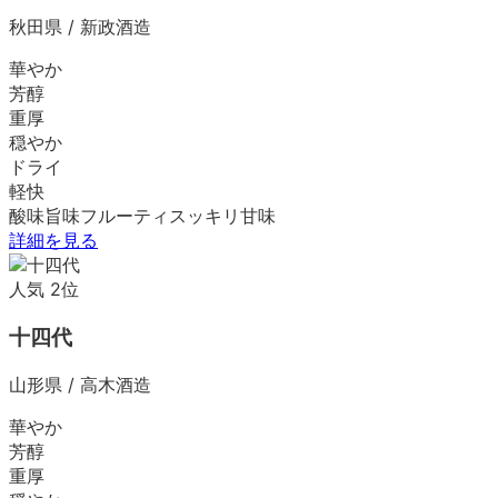
秋田県
/
新政酒造
華やか
芳醇
重厚
穏やか
ドライ
軽快
酸味
旨味
フルーティ
スッキリ
甘味
詳細を見る
人気
2
位
十四代
山形県
/
高木酒造
華やか
芳醇
重厚