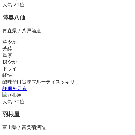
人気
29
位
陸奥八仙
青森県
/
八戸酒造
華やか
芳醇
重厚
穏やか
ドライ
軽快
酸味
辛口
旨味
フルーティ
スッキリ
詳細を見る
人気
30
位
羽根屋
富山県
/
富美菊酒造