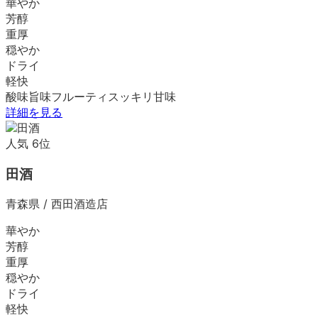
華やか
芳醇
重厚
穏やか
ドライ
軽快
酸味
旨味
フルーティ
スッキリ
甘味
詳細を見る
人気
6
位
田酒
青森県
/
西田酒造店
華やか
芳醇
重厚
穏やか
ドライ
軽快