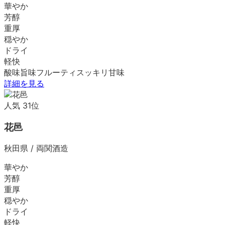
華やか
芳醇
重厚
穏やか
ドライ
軽快
酸味
旨味
フルーティ
スッキリ
甘味
詳細を見る
人気
31
位
花邑
秋田県
/
両関酒造
華やか
芳醇
重厚
穏やか
ドライ
軽快