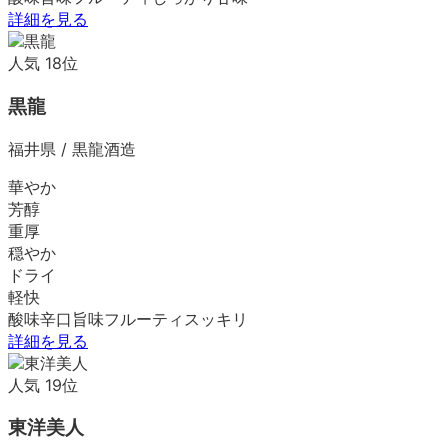
詳細を見る
人気
18
位
黒龍
福井県
/
黒龍酒造
華やか
芳醇
重厚
穏やか
ドライ
軽快
酸味
辛口
旨味
フルーティ
スッキリ
詳細を見る
人気
19
位
東洋美人