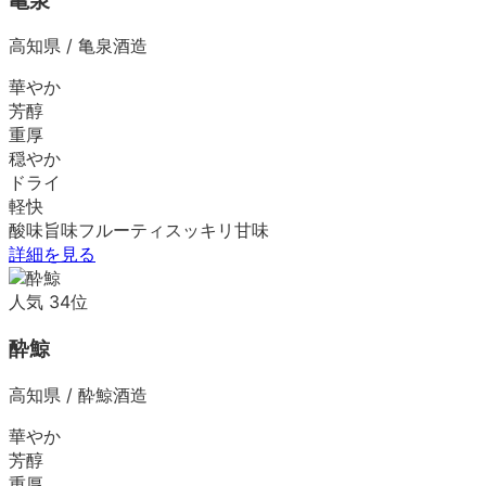
亀泉
高知県
/
亀泉酒造
華やか
芳醇
重厚
穏やか
ドライ
軽快
酸味
旨味
フルーティ
スッキリ
甘味
詳細を見る
人気
34
位
酔鯨
高知県
/
酔鯨酒造
華やか
芳醇
重厚