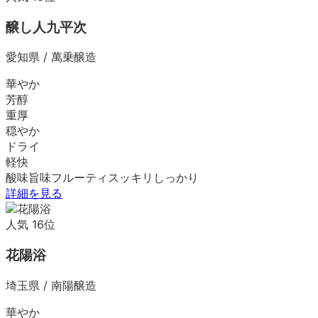
醸し人九平次
愛知県
/
萬乗醸造
華やか
芳醇
重厚
穏やか
ドライ
軽快
酸味
旨味
フルーティ
スッキリ
しっかり
詳細を見る
人気
16
位
花陽浴
埼玉県
/
南陽醸造
華やか