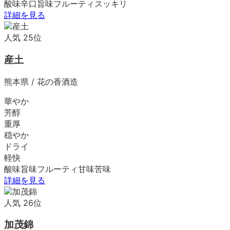
酸味
辛口
旨味
フルーティ
スッキリ
詳細を見る
人気
25
位
産土
熊本県
/
花の香酒造
華やか
芳醇
重厚
穏やか
ドライ
軽快
酸味
旨味
フルーティ
甘味
苦味
詳細を見る
人気
26
位
加茂錦