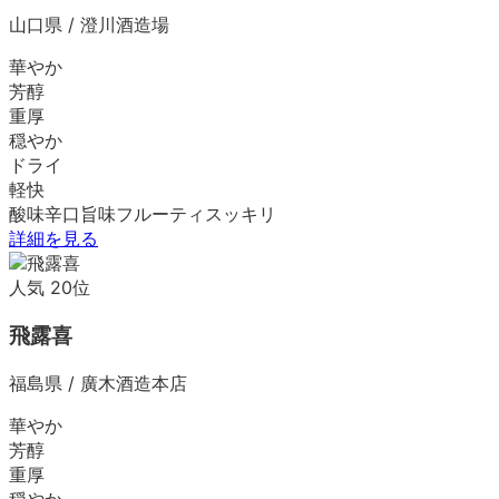
山口県
/
澄川酒造場
華やか
芳醇
重厚
穏やか
ドライ
軽快
酸味
辛口
旨味
フルーティ
スッキリ
詳細を見る
人気
20
位
飛露喜
福島県
/
廣木酒造本店
華やか
芳醇
重厚
穏やか