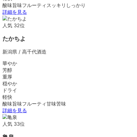
酸味
旨味
フルーティ
スッキリ
しっかり
詳細を見る
人気
32
位
たかちよ
新潟県
/
高千代酒造
華やか
芳醇
重厚
穏やか
ドライ
軽快
酸味
旨味
フルーティ
甘味
苦味
詳細を見る
人気
33
位