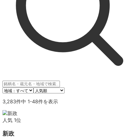
3,283
件中
1
-
48
件を表示
人気
1
位
新政