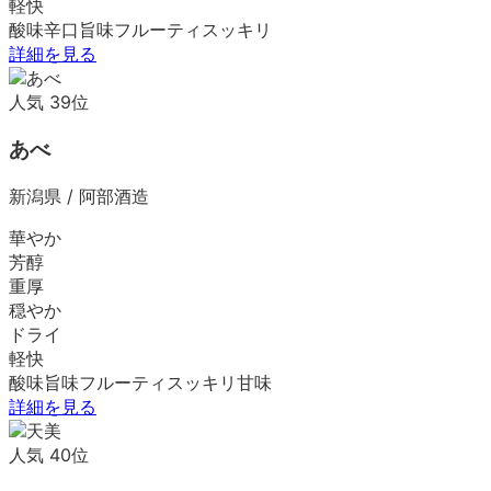
軽快
酸味
辛口
旨味
フルーティ
スッキリ
詳細を見る
人気
39
位
あべ
新潟県
/
阿部酒造
華やか
芳醇
重厚
穏やか
ドライ
軽快
酸味
旨味
フルーティ
スッキリ
甘味
詳細を見る
人気
40
位