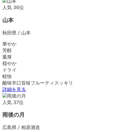
人気
36
位
山本
秋田県
/
山本
華やか
芳醇
重厚
穏やか
ドライ
軽快
酸味
辛口
旨味
フルーティ
スッキリ
詳細を見る
人気
37
位
雨後の月
広島県
/
相原酒造