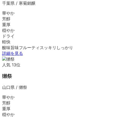
千葉県
/
寒菊銘醸
華やか
芳醇
重厚
穏やか
ドライ
軽快
酸味
旨味
フルーティ
スッキリ
しっかり
詳細を見る
人気
13
位
獺祭
山口県
/
獺祭
華やか
芳醇
重厚
穏やか