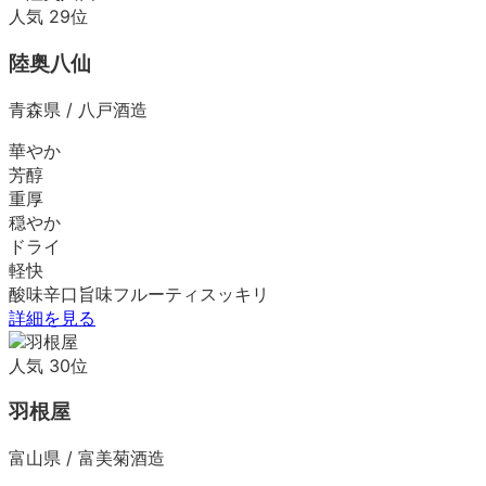
人気
29
位
陸奥八仙
青森県
/
八戸酒造
華やか
芳醇
重厚
穏やか
ドライ
軽快
酸味
辛口
旨味
フルーティ
スッキリ
詳細を見る
人気
30
位
羽根屋
富山県
/
富美菊酒造