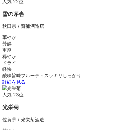
人気
22
位
雪の茅舎
秋田県
/
齋彌酒造店
華やか
芳醇
重厚
穏やか
ドライ
軽快
酸味
旨味
フルーティ
スッキリ
しっかり
詳細を見る
人気
23
位
光栄菊
佐賀県
/
光栄菊酒造