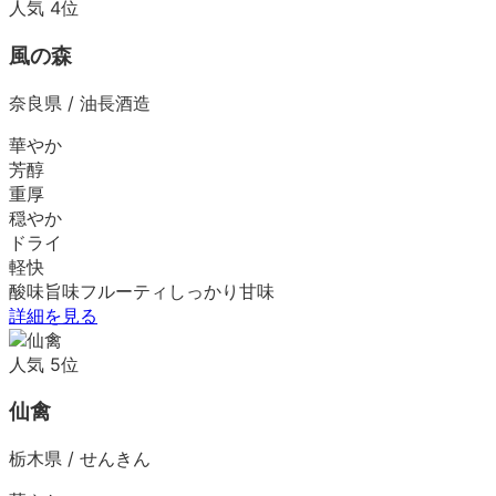
人気
4
位
風の森
奈良県
/
油長酒造
華やか
芳醇
重厚
穏やか
ドライ
軽快
酸味
旨味
フルーティ
しっかり
甘味
詳細を見る
人気
5
位
仙禽
栃木県
/
せんきん