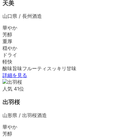
天美
山口県
/
長州酒造
華やか
芳醇
重厚
穏やか
ドライ
軽快
酸味
旨味
フルーティ
スッキリ
甘味
詳細を見る
人気
41
位
出羽桜
山形県
/
出羽桜酒造
華やか
芳醇