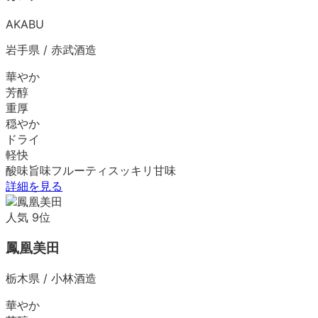
AKABU
岩手県
/
赤武酒造
華やか
芳醇
重厚
穏やか
ドライ
軽快
酸味
旨味
フルーティ
スッキリ
甘味
詳細を見る
人気
9
位
鳳凰美田
栃木県
/
小林酒造
華やか