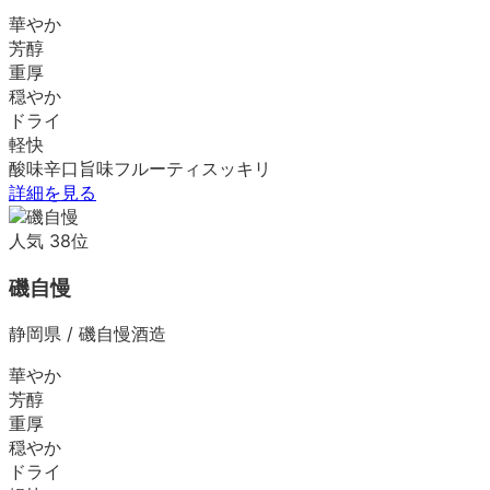
華やか
芳醇
重厚
穏やか
ドライ
軽快
酸味
辛口
旨味
フルーティ
スッキリ
詳細を見る
人気
38
位
磯自慢
静岡県
/
磯自慢酒造
華やか
芳醇
重厚
穏やか
ドライ