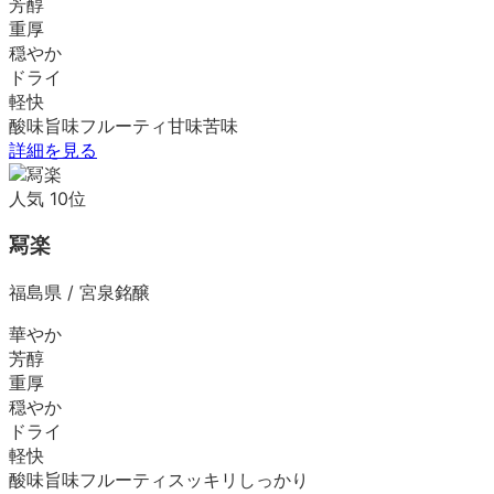
芳醇
重厚
穏やか
ドライ
軽快
酸味
旨味
フルーティ
甘味
苦味
詳細を見る
人気
10
位
冩楽
福島県
/
宮泉銘醸
華やか
芳醇
重厚
穏やか
ドライ
軽快
酸味
旨味
フルーティ
スッキリ
しっかり