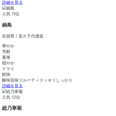
詳細を見る
人気
11
位
鍋島
佐賀県
/
富久千代酒造
華やか
芳醇
重厚
穏やか
ドライ
軽快
酸味
旨味
フルーティ
スッキリ
しっかり
詳細を見る
人気
12
位
総乃寒菊