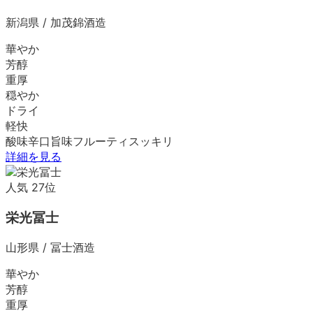
新潟県
/
加茂錦酒造
華やか
芳醇
重厚
穏やか
ドライ
軽快
酸味
辛口
旨味
フルーティ
スッキリ
詳細を見る
人気
27
位
栄光冨士
山形県
/
冨士酒造
華やか
芳醇
重厚