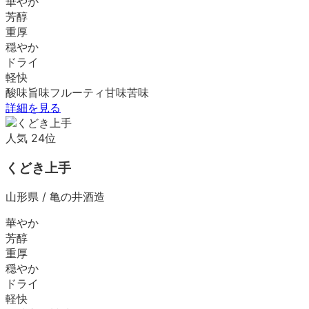
華やか
芳醇
重厚
穏やか
ドライ
軽快
酸味
旨味
フルーティ
甘味
苦味
詳細を見る
人気
24
位
くどき上手
山形県
/
亀の井酒造
華やか
芳醇
重厚
穏やか
ドライ
軽快