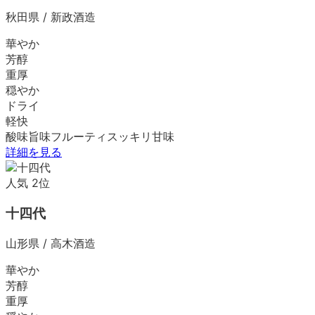
秋田県
/
新政酒造
華やか
芳醇
重厚
穏やか
ドライ
軽快
酸味
旨味
フルーティ
スッキリ
甘味
詳細を見る
人気
2
位
十四代
山形県
/
高木酒造
華やか
芳醇
重厚