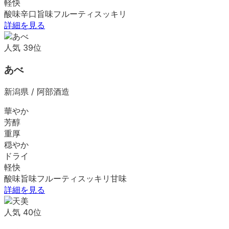
軽快
酸味
辛口
旨味
フルーティ
スッキリ
詳細を見る
人気
39
位
あべ
新潟県
/
阿部酒造
華やか
芳醇
重厚
穏やか
ドライ
軽快
酸味
旨味
フルーティ
スッキリ
甘味
詳細を見る
人気
40
位