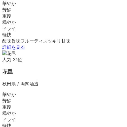
華やか
芳醇
重厚
穏やか
ドライ
軽快
酸味
旨味
フルーティ
スッキリ
甘味
詳細を見る
人気
31
位
花邑
秋田県
/
両関酒造
華やか
芳醇
重厚
穏やか
ドライ
軽快