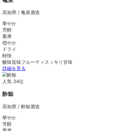
亀泉
高知県
/
亀泉酒造
華やか
芳醇
重厚
穏やか
ドライ
軽快
酸味
旨味
フルーティ
スッキリ
甘味
詳細を見る
人気
34
位
酔鯨
高知県
/
酔鯨酒造
華やか
芳醇
重厚