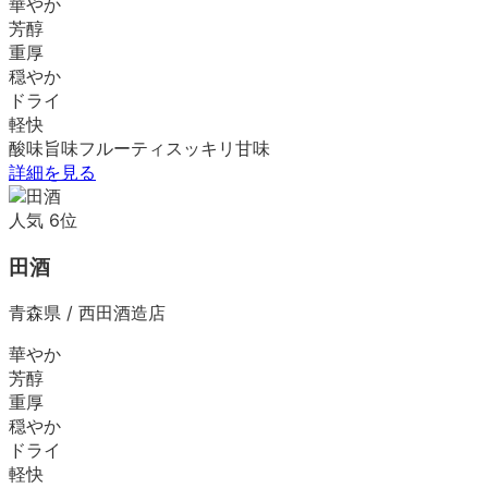
華やか
芳醇
重厚
穏やか
ドライ
軽快
酸味
旨味
フルーティ
スッキリ
甘味
詳細を見る
人気
6
位
田酒
青森県
/
西田酒造店
華やか
芳醇
重厚
穏やか
ドライ
軽快