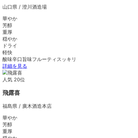
山口県
/
澄川酒造場
華やか
芳醇
重厚
穏やか
ドライ
軽快
酸味
辛口
旨味
フルーティ
スッキリ
詳細を見る
人気
20
位
飛露喜
福島県
/
廣木酒造本店
華やか
芳醇
重厚
穏やか