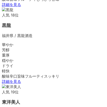
詳細を見る
人気
18
位
黒龍
福井県
/
黒龍酒造
華やか
芳醇
重厚
穏やか
ドライ
軽快
酸味
辛口
旨味
フルーティ
スッキリ
詳細を見る
人気
19
位
東洋美人