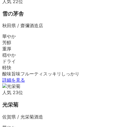
人気
22
位
雪の茅舎
秋田県
/
齋彌酒造店
華やか
芳醇
重厚
穏やか
ドライ
軽快
酸味
旨味
フルーティ
スッキリ
しっかり
詳細を見る
人気
23
位
光栄菊
佐賀県
/
光栄菊酒造