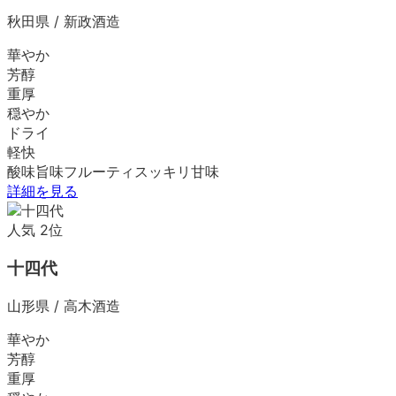
秋田県
/
新政酒造
華やか
芳醇
重厚
穏やか
ドライ
軽快
酸味
旨味
フルーティ
スッキリ
甘味
詳細を見る
人気
2
位
十四代
山形県
/
高木酒造
華やか
芳醇
重厚