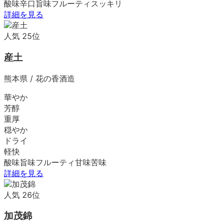
酸味
辛口
旨味
フルーティ
スッキリ
詳細を見る
人気
25
位
産土
熊本県
/
花の香酒造
華やか
芳醇
重厚
穏やか
ドライ
軽快
酸味
旨味
フルーティ
甘味
苦味
詳細を見る
人気
26
位
加茂錦