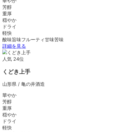
華やか
芳醇
重厚
穏やか
ドライ
軽快
酸味
旨味
フルーティ
甘味
苦味
詳細を見る
人気
24
位
くどき上手
山形県
/
亀の井酒造
華やか
芳醇
重厚
穏やか
ドライ
軽快