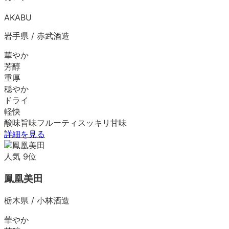
AKABU
岩手県
/
赤武酒造
華やか
芳醇
重厚
穏やか
ドライ
軽快
酸味
旨味
フルーティ
スッキリ
甘味
詳細を見る
人気
9
位
鳳凰美田
栃木県
/
小林酒造
華やか