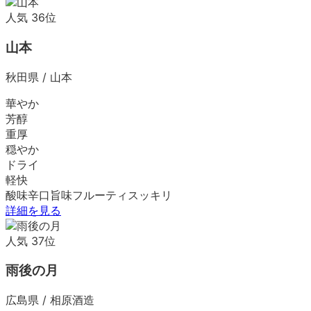
人気
36
位
山本
秋田県
/
山本
華やか
芳醇
重厚
穏やか
ドライ
軽快
酸味
辛口
旨味
フルーティ
スッキリ
詳細を見る
人気
37
位
雨後の月
広島県
/
相原酒造