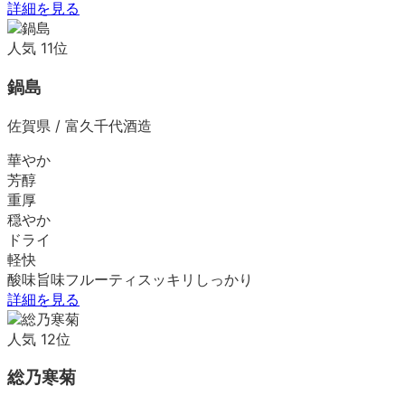
詳細を見る
人気
11
位
鍋島
佐賀県
/
富久千代酒造
華やか
芳醇
重厚
穏やか
ドライ
軽快
酸味
旨味
フルーティ
スッキリ
しっかり
詳細を見る
人気
12
位
総乃寒菊