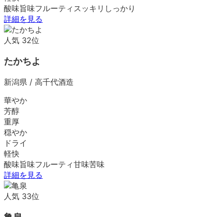
酸味
旨味
フルーティ
スッキリ
しっかり
詳細を見る
人気
32
位
たかちよ
新潟県
/
高千代酒造
華やか
芳醇
重厚
穏やか
ドライ
軽快
酸味
旨味
フルーティ
甘味
苦味
詳細を見る
人気
33
位