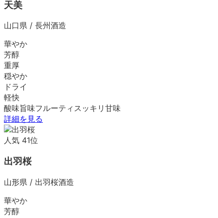
天美
山口県
/
長州酒造
華やか
芳醇
重厚
穏やか
ドライ
軽快
酸味
旨味
フルーティ
スッキリ
甘味
詳細を見る
人気
41
位
出羽桜
山形県
/
出羽桜酒造
華やか
芳醇