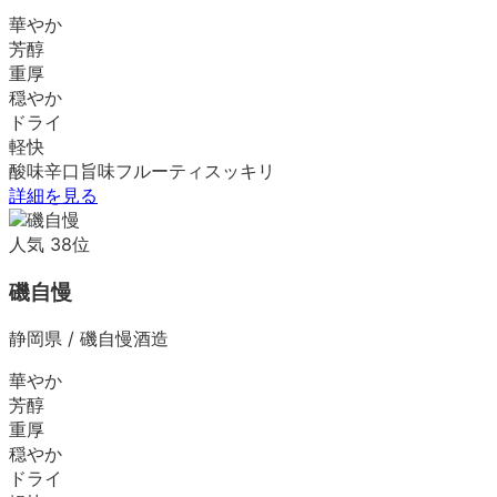
華やか
芳醇
重厚
穏やか
ドライ
軽快
酸味
辛口
旨味
フルーティ
スッキリ
詳細を見る
人気
38
位
磯自慢
静岡県
/
磯自慢酒造
華やか
芳醇
重厚
穏やか
ドライ