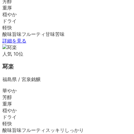
芳醇
重厚
穏やか
ドライ
軽快
酸味
旨味
フルーティ
甘味
苦味
詳細を見る
人気
10
位
冩楽
福島県
/
宮泉銘醸
華やか
芳醇
重厚
穏やか
ドライ
軽快
酸味
旨味
フルーティ
スッキリ
しっかり