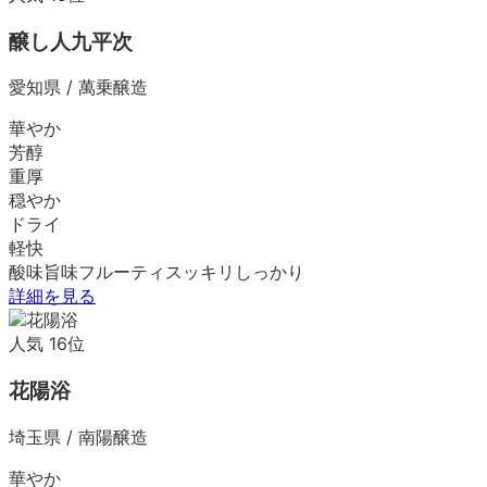
醸し人九平次
愛知県
/
萬乗醸造
華やか
芳醇
重厚
穏やか
ドライ
軽快
酸味
旨味
フルーティ
スッキリ
しっかり
詳細を見る
人気
16
位
花陽浴
埼玉県
/
南陽醸造
華やか