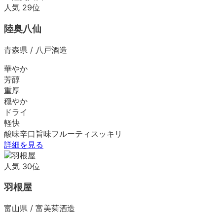
人気
29
位
陸奥八仙
青森県
/
八戸酒造
華やか
芳醇
重厚
穏やか
ドライ
軽快
酸味
辛口
旨味
フルーティ
スッキリ
詳細を見る
人気
30
位
羽根屋
富山県
/
富美菊酒造