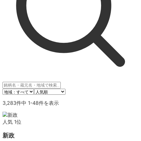
3,283
件中
1
-
48
件を表示
人気
1
位
新政