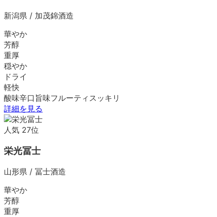
新潟県
/
加茂錦酒造
華やか
芳醇
重厚
穏やか
ドライ
軽快
酸味
辛口
旨味
フルーティ
スッキリ
詳細を見る
人気
27
位
栄光冨士
山形県
/
冨士酒造
華やか
芳醇
重厚