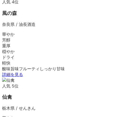
人気
4
位
風の森
奈良県
/
油長酒造
華やか
芳醇
重厚
穏やか
ドライ
軽快
酸味
旨味
フルーティ
しっかり
甘味
詳細を見る
人気
5
位
仙禽
栃木県
/
せんきん