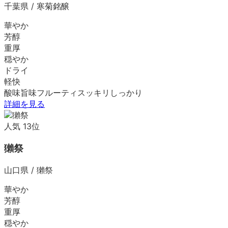
千葉県
/
寒菊銘醸
華やか
芳醇
重厚
穏やか
ドライ
軽快
酸味
旨味
フルーティ
スッキリ
しっかり
詳細を見る
人気
13
位
獺祭
山口県
/
獺祭
華やか
芳醇
重厚
穏やか