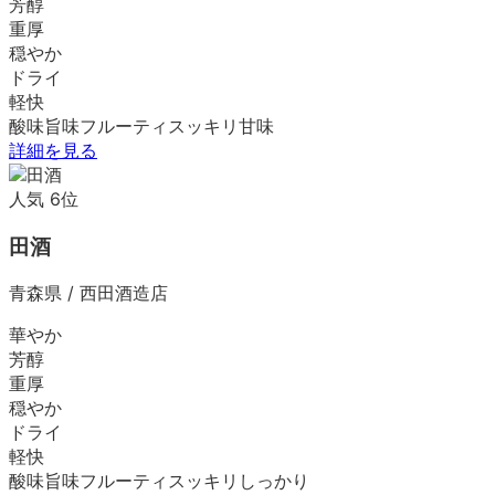
芳醇
重厚
穏やか
ドライ
軽快
酸味
旨味
フルーティ
スッキリ
甘味
詳細を見る
人気
6
位
田酒
青森県
/
西田酒造店
華やか
芳醇
重厚
穏やか
ドライ
軽快
酸味
旨味
フルーティ
スッキリ
しっかり