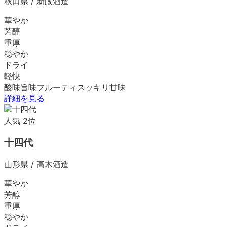
秋田県
/
新政酒造
華やか
芳醇
重厚
穏やか
ドライ
軽快
酸味
旨味
フルーティ
スッキリ
甘味
詳細を見る
人気
2
位
十四代
山形県
/
高木酒造
華やか
芳醇
重厚
穏やか