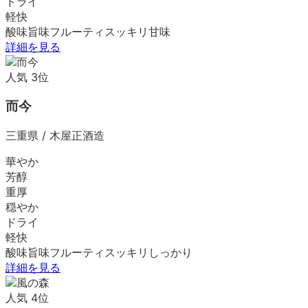
ドライ
軽快
酸味
旨味
フルーティ
スッキリ
甘味
詳細を見る
人気
3
位
而今
三重県
/
木屋正酒造
華やか
芳醇
重厚
穏やか
ドライ
軽快
酸味
旨味
フルーティ
スッキリ
しっかり
詳細を見る
人気
4
位