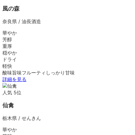
風の森
奈良県
/
油長酒造
華やか
芳醇
重厚
穏やか
ドライ
軽快
酸味
旨味
フルーティ
しっかり
甘味
詳細を見る
人気
5
位
仙禽
栃木県
/
せんきん
華やか