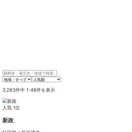
3,283
件中
1
-
48
件を表示
人気
1
位
新政