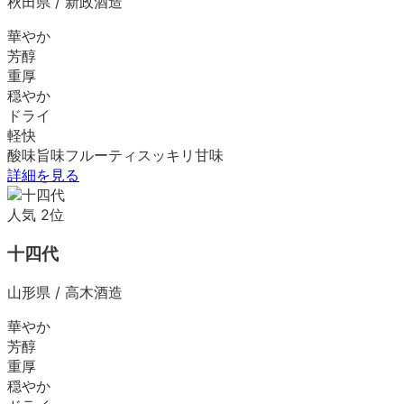
秋田県
/
新政酒造
華やか
芳醇
重厚
穏やか
ドライ
軽快
酸味
旨味
フルーティ
スッキリ
甘味
詳細を見る
人気
2
位
十四代
山形県
/
高木酒造
華やか
芳醇
重厚
穏やか