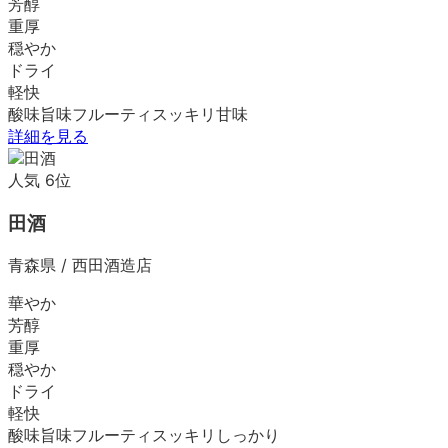
芳醇
重厚
穏やか
ドライ
軽快
酸味
旨味
フルーティ
スッキリ
甘味
詳細を見る
人気
6
位
田酒
青森県
/
西田酒造店
華やか
芳醇
重厚
穏やか
ドライ
軽快
酸味
旨味
フルーティ
スッキリ
しっかり