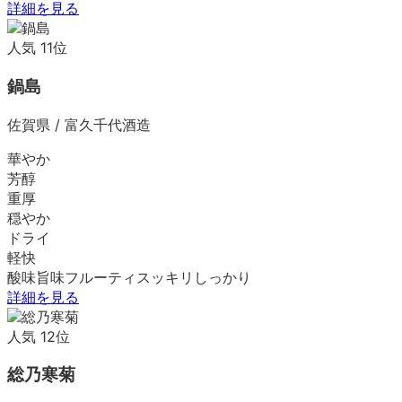
詳細を見る
人気
11
位
鍋島
佐賀県
/
富久千代酒造
華やか
芳醇
重厚
穏やか
ドライ
軽快
酸味
旨味
フルーティ
スッキリ
しっかり
詳細を見る
人気
12
位
総乃寒菊