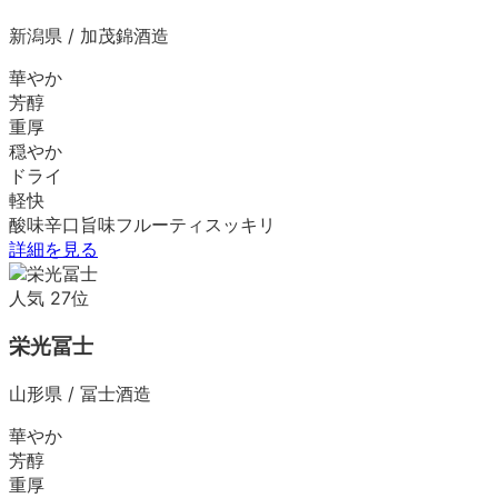
新潟県
/
加茂錦酒造
華やか
芳醇
重厚
穏やか
ドライ
軽快
酸味
辛口
旨味
フルーティ
スッキリ
詳細を見る
人気
27
位
栄光冨士
山形県
/
冨士酒造
華やか
芳醇
重厚