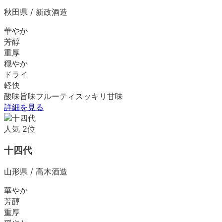
秋田県
/
新政酒造
華やか
芳醇
重厚
穏やか
ドライ
軽快
酸味
旨味
フルーティ
スッキリ
甘味
詳細を見る
人気
2
位
十四代
山形県
/
高木酒造
華やか
芳醇
重厚