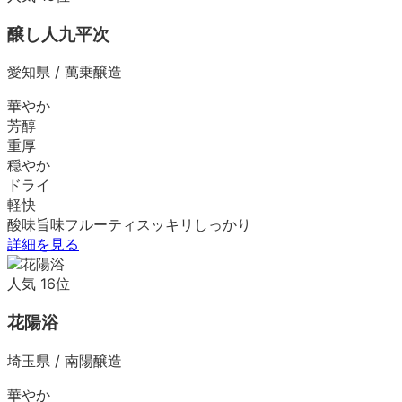
醸し人九平次
愛知県
/
萬乗醸造
華やか
芳醇
重厚
穏やか
ドライ
軽快
酸味
旨味
フルーティ
スッキリ
しっかり
詳細を見る
人気
16
位
花陽浴
埼玉県
/
南陽醸造
華やか