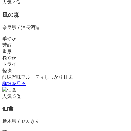
人気
4
位
風の森
奈良県
/
油長酒造
華やか
芳醇
重厚
穏やか
ドライ
軽快
酸味
旨味
フルーティ
しっかり
甘味
詳細を見る
人気
5
位
仙禽
栃木県
/
せんきん