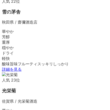
人気
22
位
雪の茅舎
秋田県
/
齋彌酒造店
華やか
芳醇
重厚
穏やか
ドライ
軽快
酸味
旨味
フルーティ
スッキリ
しっかり
詳細を見る
人気
23
位
光栄菊
佐賀県
/
光栄菊酒造