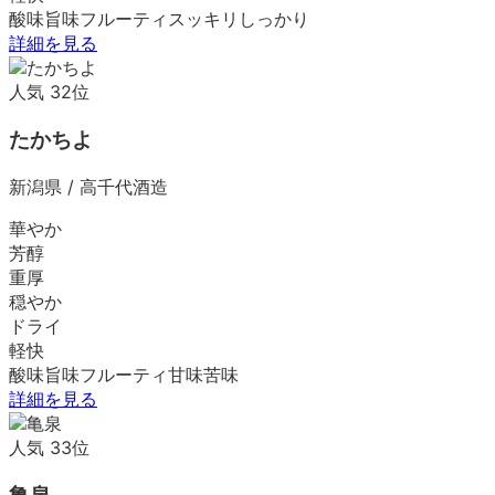
酸味
旨味
フルーティ
スッキリ
しっかり
詳細を見る
人気
32
位
たかちよ
新潟県
/
高千代酒造
華やか
芳醇
重厚
穏やか
ドライ
軽快
酸味
旨味
フルーティ
甘味
苦味
詳細を見る
人気
33
位