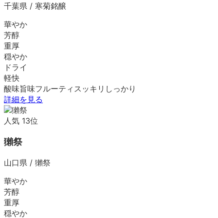
千葉県
/
寒菊銘醸
華やか
芳醇
重厚
穏やか
ドライ
軽快
酸味
旨味
フルーティ
スッキリ
しっかり
詳細を見る
人気
13
位
獺祭
山口県
/
獺祭
華やか
芳醇
重厚
穏やか