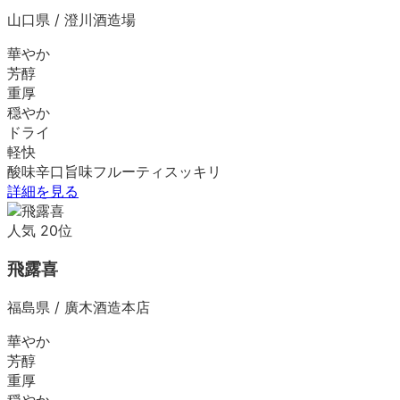
山口県
/
澄川酒造場
華やか
芳醇
重厚
穏やか
ドライ
軽快
酸味
辛口
旨味
フルーティ
スッキリ
詳細を見る
人気
20
位
飛露喜
福島県
/
廣木酒造本店
華やか
芳醇
重厚
穏やか