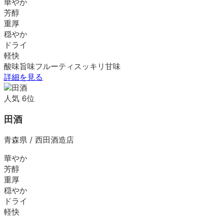
華やか
芳醇
重厚
穏やか
ドライ
軽快
酸味
旨味
フルーティ
スッキリ
甘味
詳細を見る
人気
6
位
田酒
青森県
/
西田酒造店
華やか
芳醇
重厚
穏やか
ドライ
軽快