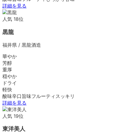
詳細を見る
人気
18
位
黒龍
福井県
/
黒龍酒造
華やか
芳醇
重厚
穏やか
ドライ
軽快
酸味
辛口
旨味
フルーティ
スッキリ
詳細を見る
人気
19
位
東洋美人