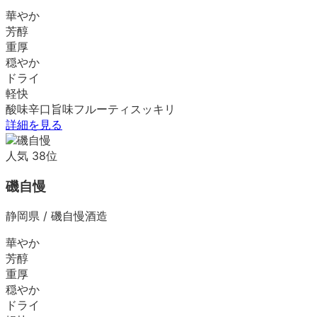
華やか
芳醇
重厚
穏やか
ドライ
軽快
酸味
辛口
旨味
フルーティ
スッキリ
詳細を見る
人気
38
位
磯自慢
静岡県
/
磯自慢酒造
華やか
芳醇
重厚
穏やか
ドライ