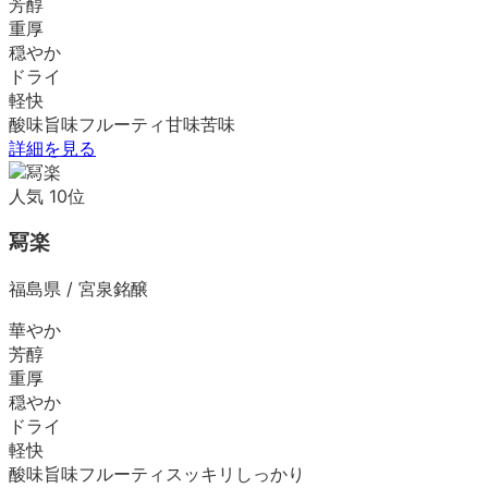
芳醇
重厚
穏やか
ドライ
軽快
酸味
旨味
フルーティ
甘味
苦味
詳細を見る
人気
10
位
冩楽
福島県
/
宮泉銘醸
華やか
芳醇
重厚
穏やか
ドライ
軽快
酸味
旨味
フルーティ
スッキリ
しっかり