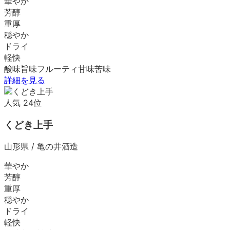
華やか
芳醇
重厚
穏やか
ドライ
軽快
酸味
旨味
フルーティ
甘味
苦味
詳細を見る
人気
24
位
くどき上手
山形県
/
亀の井酒造
華やか
芳醇
重厚
穏やか
ドライ
軽快