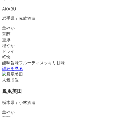
AKABU
岩手県
/
赤武酒造
華やか
芳醇
重厚
穏やか
ドライ
軽快
酸味
旨味
フルーティ
スッキリ
甘味
詳細を見る
人気
9
位
鳳凰美田
栃木県
/
小林酒造
華やか