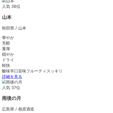
人気
36
位
山本
秋田県
/
山本
華やか
芳醇
重厚
穏やか
ドライ
軽快
酸味
辛口
旨味
フルーティ
スッキリ
詳細を見る
人気
37
位
雨後の月
広島県
/
相原酒造