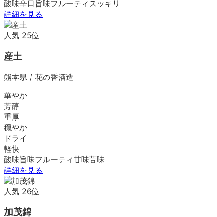
酸味
辛口
旨味
フルーティ
スッキリ
詳細を見る
人気
25
位
産土
熊本県
/
花の香酒造
華やか
芳醇
重厚
穏やか
ドライ
軽快
酸味
旨味
フルーティ
甘味
苦味
詳細を見る
人気
26
位
加茂錦