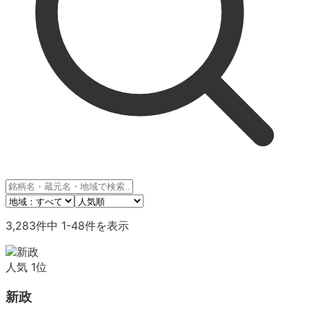
3,283
件中
1
-
48
件を表示
人気
1
位
新政