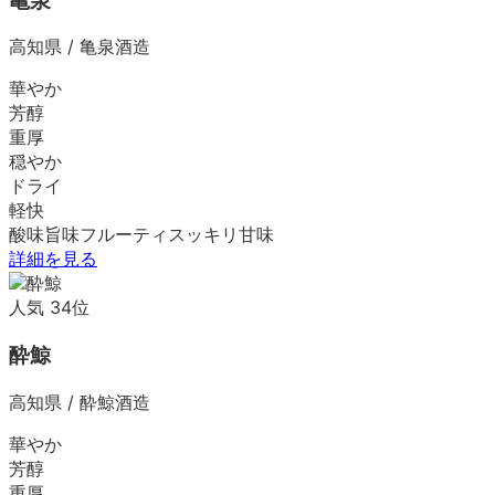
亀泉
高知県
/
亀泉酒造
華やか
芳醇
重厚
穏やか
ドライ
軽快
酸味
旨味
フルーティ
スッキリ
甘味
詳細を見る
人気
34
位
酔鯨
高知県
/
酔鯨酒造
華やか
芳醇
重厚