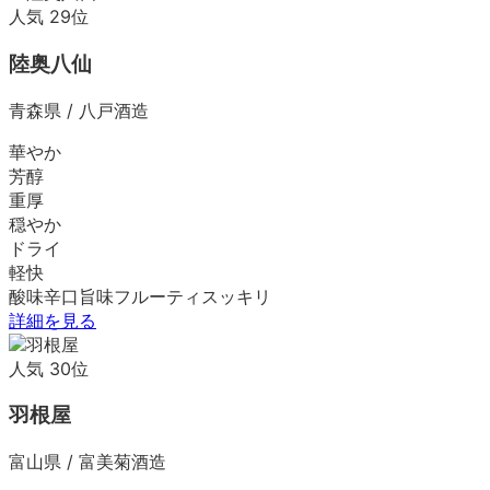
人気
29
位
陸奥八仙
青森県
/
八戸酒造
華やか
芳醇
重厚
穏やか
ドライ
軽快
酸味
辛口
旨味
フルーティ
スッキリ
詳細を見る
人気
30
位
羽根屋
富山県
/
富美菊酒造