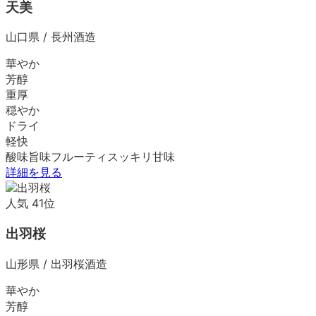
天美
山口県
/
長州酒造
華やか
芳醇
重厚
穏やか
ドライ
軽快
酸味
旨味
フルーティ
スッキリ
甘味
詳細を見る
人気
41
位
出羽桜
山形県
/
出羽桜酒造
華やか
芳醇