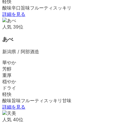
軽快
酸味
辛口
旨味
フルーティ
スッキリ
詳細を見る
人気
39
位
あべ
新潟県
/
阿部酒造
華やか
芳醇
重厚
穏やか
ドライ
軽快
酸味
旨味
フルーティ
スッキリ
甘味
詳細を見る
人気
40
位