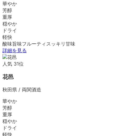
華やか
芳醇
重厚
穏やか
ドライ
軽快
酸味
旨味
フルーティ
スッキリ
甘味
詳細を見る
人気
31
位
花邑
秋田県
/
両関酒造
華やか
芳醇
重厚
穏やか
ドライ
軽快