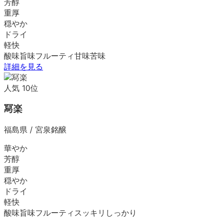
芳醇
重厚
穏やか
ドライ
軽快
酸味
旨味
フルーティ
甘味
苦味
詳細を見る
人気
10
位
冩楽
福島県
/
宮泉銘醸
華やか
芳醇
重厚
穏やか
ドライ
軽快
酸味
旨味
フルーティ
スッキリ
しっかり