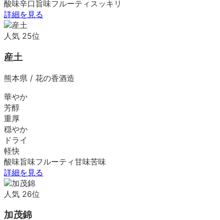
酸味
辛口
旨味
フルーティ
スッキリ
詳細を見る
人気
25
位
産土
熊本県
/
花の香酒造
華やか
芳醇
重厚
穏やか
ドライ
軽快
酸味
旨味
フルーティ
甘味
苦味
詳細を見る
人気
26
位
加茂錦