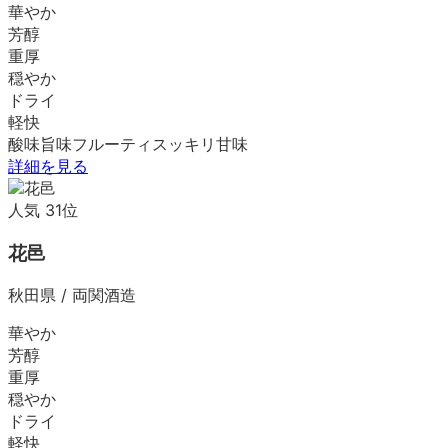
華やか
芳醇
重厚
穏やか
ドライ
軽快
酸味
旨味
フルーティ
スッキリ
甘味
詳細を見る
人気
31
位
花邑
秋田県
/
両関酒造
華やか
芳醇
重厚
穏やか
ドライ
軽快