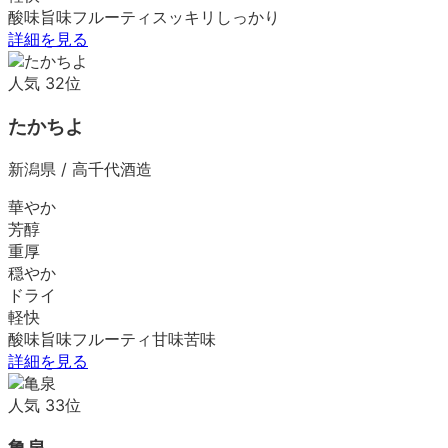
酸味
旨味
フルーティ
スッキリ
しっかり
詳細を見る
人気
32
位
たかちよ
新潟県
/
高千代酒造
華やか
芳醇
重厚
穏やか
ドライ
軽快
酸味
旨味
フルーティ
甘味
苦味
詳細を見る
人気
33
位