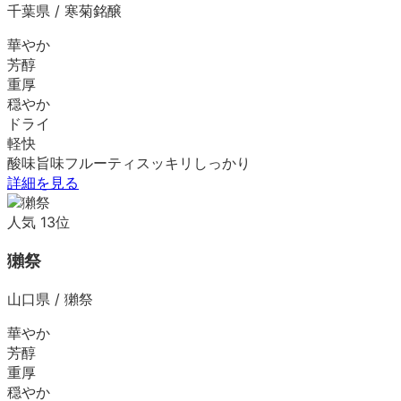
千葉県
/
寒菊銘醸
華やか
芳醇
重厚
穏やか
ドライ
軽快
酸味
旨味
フルーティ
スッキリ
しっかり
詳細を見る
人気
13
位
獺祭
山口県
/
獺祭
華やか
芳醇
重厚
穏やか