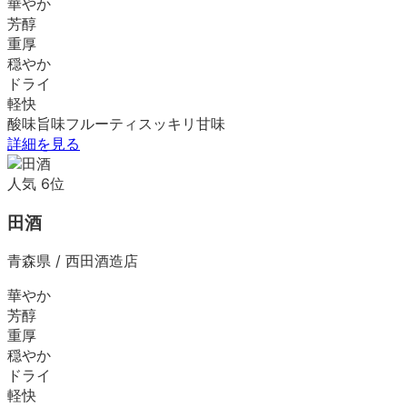
華やか
芳醇
重厚
穏やか
ドライ
軽快
酸味
旨味
フルーティ
スッキリ
甘味
詳細を見る
人気
6
位
田酒
青森県
/
西田酒造店
華やか
芳醇
重厚
穏やか
ドライ
軽快