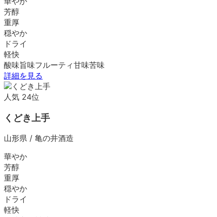
華やか
芳醇
重厚
穏やか
ドライ
軽快
酸味
旨味
フルーティ
甘味
苦味
詳細を見る
人気
24
位
くどき上手
山形県
/
亀の井酒造
華やか
芳醇
重厚
穏やか
ドライ
軽快