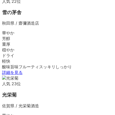
人気
22
位
雪の茅舎
秋田県
/
齋彌酒造店
華やか
芳醇
重厚
穏やか
ドライ
軽快
酸味
旨味
フルーティ
スッキリ
しっかり
詳細を見る
人気
23
位
光栄菊
佐賀県
/
光栄菊酒造