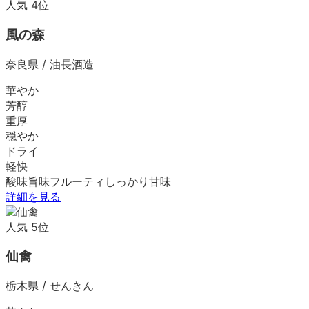
人気
4
位
風の森
奈良県
/
油長酒造
華やか
芳醇
重厚
穏やか
ドライ
軽快
酸味
旨味
フルーティ
しっかり
甘味
詳細を見る
人気
5
位
仙禽
栃木県
/
せんきん