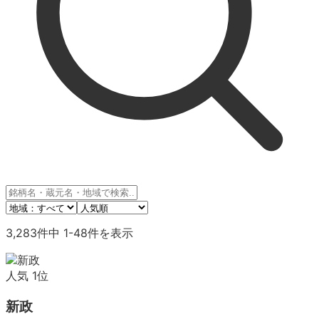
3,283
件中
1
-
48
件を表示
人気
1
位
新政