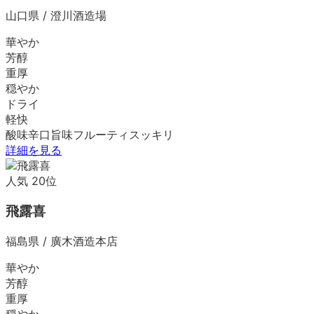
山口県
/
澄川酒造場
華やか
芳醇
重厚
穏やか
ドライ
軽快
酸味
辛口
旨味
フルーティ
スッキリ
詳細を見る
人気
20
位
飛露喜
福島県
/
廣木酒造本店
華やか
芳醇
重厚
穏やか