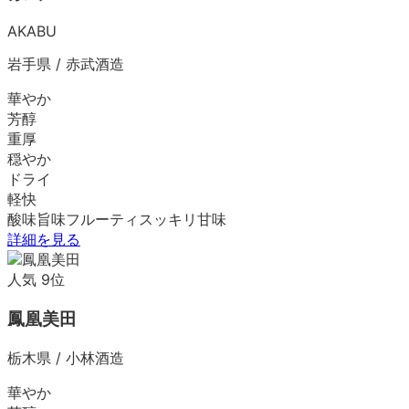
AKABU
岩手県
/
赤武酒造
華やか
芳醇
重厚
穏やか
ドライ
軽快
酸味
旨味
フルーティ
スッキリ
甘味
詳細を見る
人気
9
位
鳳凰美田
栃木県
/
小林酒造
華やか