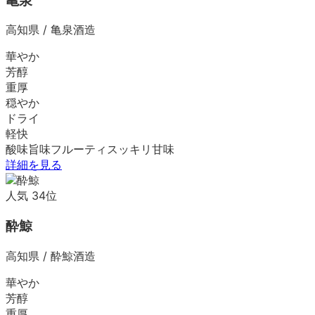
亀泉
高知県
/
亀泉酒造
華やか
芳醇
重厚
穏やか
ドライ
軽快
酸味
旨味
フルーティ
スッキリ
甘味
詳細を見る
人気
34
位
酔鯨
高知県
/
酔鯨酒造
華やか
芳醇
重厚