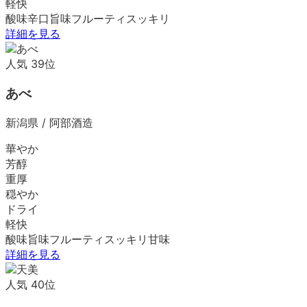
軽快
酸味
辛口
旨味
フルーティ
スッキリ
詳細を見る
人気
39
位
あべ
新潟県
/
阿部酒造
華やか
芳醇
重厚
穏やか
ドライ
軽快
酸味
旨味
フルーティ
スッキリ
甘味
詳細を見る
人気
40
位