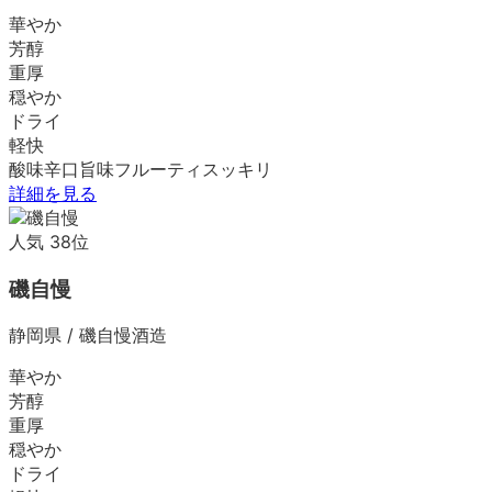
華やか
芳醇
重厚
穏やか
ドライ
軽快
酸味
辛口
旨味
フルーティ
スッキリ
詳細を見る
人気
38
位
磯自慢
静岡県
/
磯自慢酒造
華やか
芳醇
重厚
穏やか
ドライ