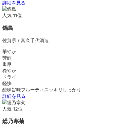
詳細を見る
人気
11
位
鍋島
佐賀県
/
富久千代酒造
華やか
芳醇
重厚
穏やか
ドライ
軽快
酸味
旨味
フルーティ
スッキリ
しっかり
詳細を見る
人気
12
位
総乃寒菊