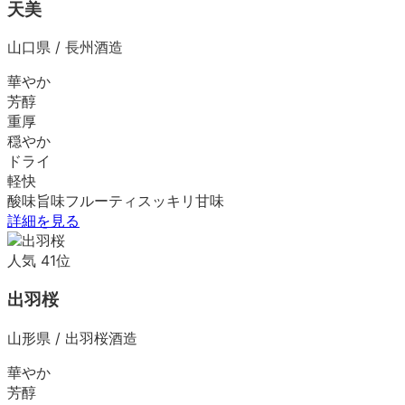
天美
山口県
/
長州酒造
華やか
芳醇
重厚
穏やか
ドライ
軽快
酸味
旨味
フルーティ
スッキリ
甘味
詳細を見る
人気
41
位
出羽桜
山形県
/
出羽桜酒造
華やか
芳醇