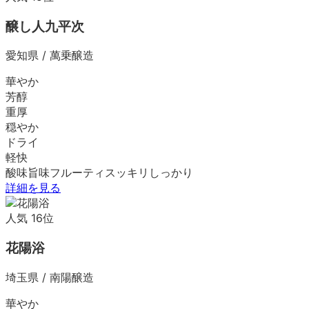
醸し人九平次
愛知県
/
萬乗醸造
華やか
芳醇
重厚
穏やか
ドライ
軽快
酸味
旨味
フルーティ
スッキリ
しっかり
詳細を見る
人気
16
位
花陽浴
埼玉県
/
南陽醸造
華やか