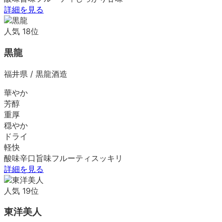
詳細を見る
人気
18
位
黒龍
福井県
/
黒龍酒造
華やか
芳醇
重厚
穏やか
ドライ
軽快
酸味
辛口
旨味
フルーティ
スッキリ
詳細を見る
人気
19
位
東洋美人