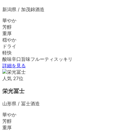
新潟県
/
加茂錦酒造
華やか
芳醇
重厚
穏やか
ドライ
軽快
酸味
辛口
旨味
フルーティ
スッキリ
詳細を見る
人気
27
位
栄光冨士
山形県
/
冨士酒造
華やか
芳醇
重厚