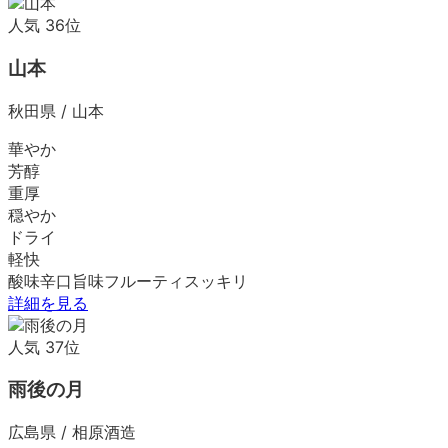
人気
36
位
山本
秋田県
/
山本
華やか
芳醇
重厚
穏やか
ドライ
軽快
酸味
辛口
旨味
フルーティ
スッキリ
詳細を見る
人気
37
位
雨後の月
広島県
/
相原酒造