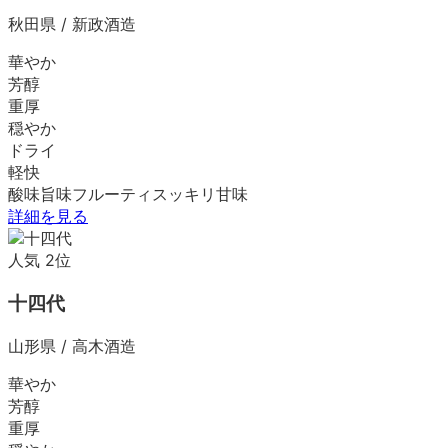
秋田県
/
新政酒造
華やか
芳醇
重厚
穏やか
ドライ
軽快
酸味
旨味
フルーティ
スッキリ
甘味
詳細を見る
人気
2
位
十四代
山形県
/
高木酒造
華やか
芳醇
重厚