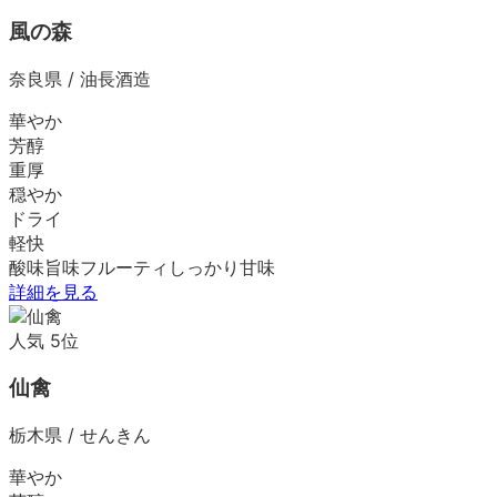
風の森
奈良県
/
油長酒造
華やか
芳醇
重厚
穏やか
ドライ
軽快
酸味
旨味
フルーティ
しっかり
甘味
詳細を見る
人気
5
位
仙禽
栃木県
/
せんきん
華やか