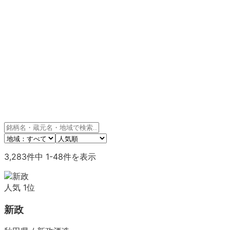
3,283
件中
1
-
48
件を表示
人気
1
位
新政