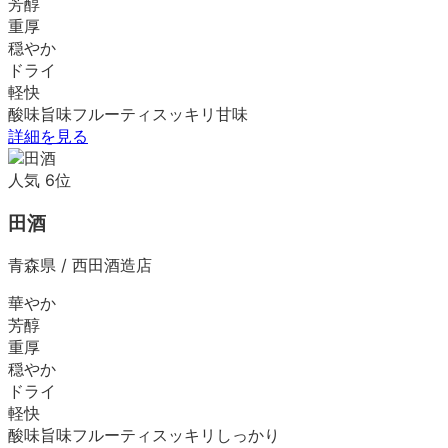
芳醇
重厚
穏やか
ドライ
軽快
酸味
旨味
フルーティ
スッキリ
甘味
詳細を見る
人気
6
位
田酒
青森県
/
西田酒造店
華やか
芳醇
重厚
穏やか
ドライ
軽快
酸味
旨味
フルーティ
スッキリ
しっかり