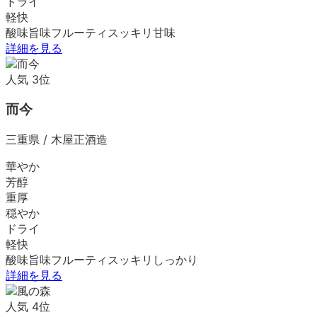
ドライ
軽快
酸味
旨味
フルーティ
スッキリ
甘味
詳細を見る
人気
3
位
而今
三重県
/
木屋正酒造
華やか
芳醇
重厚
穏やか
ドライ
軽快
酸味
旨味
フルーティ
スッキリ
しっかり
詳細を見る
人気
4
位