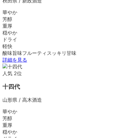
秋田県
/
新政酒造
華やか
芳醇
重厚
穏やか
ドライ
軽快
酸味
旨味
フルーティ
スッキリ
甘味
詳細を見る
人気
2
位
十四代
山形県
/
高木酒造
華やか
芳醇
重厚
穏やか