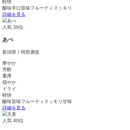
軽快
酸味
辛口
旨味
フルーティ
スッキリ
詳細を見る
人気
39
位
あべ
新潟県
/
阿部酒造
華やか
芳醇
重厚
穏やか
ドライ
軽快
酸味
旨味
フルーティ
スッキリ
甘味
詳細を見る
人気
40
位