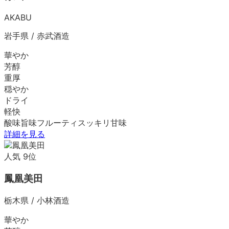
AKABU
岩手県
/
赤武酒造
華やか
芳醇
重厚
穏やか
ドライ
軽快
酸味
旨味
フルーティ
スッキリ
甘味
詳細を見る
人気
9
位
鳳凰美田
栃木県
/
小林酒造
華やか