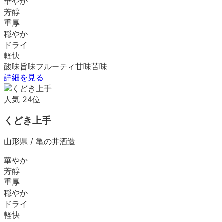
華やか
芳醇
重厚
穏やか
ドライ
軽快
酸味
旨味
フルーティ
甘味
苦味
詳細を見る
人気
24
位
くどき上手
山形県
/
亀の井酒造
華やか
芳醇
重厚
穏やか
ドライ
軽快