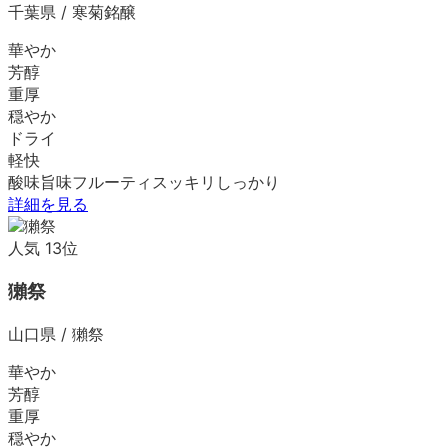
千葉県
/
寒菊銘醸
華やか
芳醇
重厚
穏やか
ドライ
軽快
酸味
旨味
フルーティ
スッキリ
しっかり
詳細を見る
人気
13
位
獺祭
山口県
/
獺祭
華やか
芳醇
重厚
穏やか