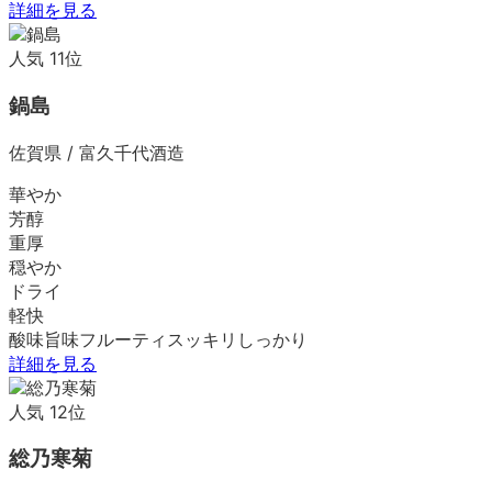
詳細を見る
人気
11
位
鍋島
佐賀県
/
富久千代酒造
華やか
芳醇
重厚
穏やか
ドライ
軽快
酸味
旨味
フルーティ
スッキリ
しっかり
詳細を見る
人気
12
位
総乃寒菊