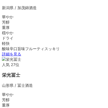
新潟県
/
加茂錦酒造
華やか
芳醇
重厚
穏やか
ドライ
軽快
酸味
辛口
旨味
フルーティ
スッキリ
詳細を見る
人気
27
位
栄光冨士
山形県
/
冨士酒造
華やか
芳醇
重厚