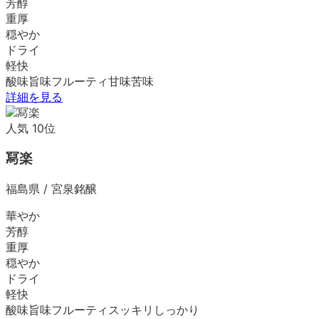
芳醇
重厚
穏やか
ドライ
軽快
酸味
旨味
フルーティ
甘味
苦味
詳細を見る
人気
10
位
冩楽
福島県
/
宮泉銘醸
華やか
芳醇
重厚
穏やか
ドライ
軽快
酸味
旨味
フルーティ
スッキリ
しっかり