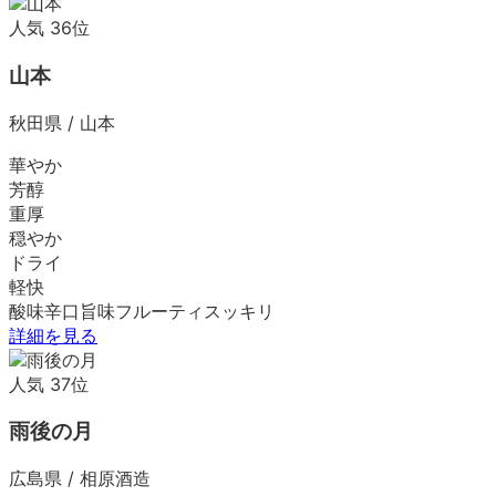
人気
36
位
山本
秋田県
/
山本
華やか
芳醇
重厚
穏やか
ドライ
軽快
酸味
辛口
旨味
フルーティ
スッキリ
詳細を見る
人気
37
位
雨後の月
広島県
/
相原酒造