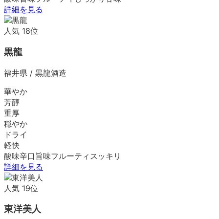
詳細を見る
人気
18
位
黒龍
福井県
/
黒龍酒造
華やか
芳醇
重厚
穏やか
ドライ
軽快
酸味
辛口
旨味
フルーティ
スッキリ
詳細を見る
人気
19
位
東洋美人