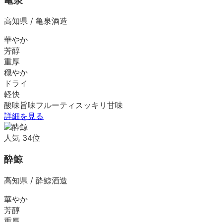
亀泉
高知県
/
亀泉酒造
華やか
芳醇
重厚
穏やか
ドライ
軽快
酸味
旨味
フルーティ
スッキリ
甘味
詳細を見る
人気
34
位
酔鯨
高知県
/
酔鯨酒造
華やか
芳醇
重厚