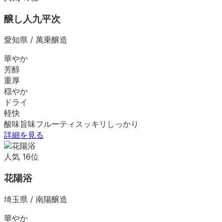
醸し人九平次
愛知県
/
萬乗醸造
華やか
芳醇
重厚
穏やか
ドライ
軽快
酸味
旨味
フルーティ
スッキリ
しっかり
詳細を見る
人気
16
位
花陽浴
埼玉県
/
南陽醸造
華やか