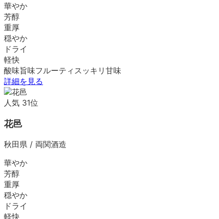
華やか
芳醇
重厚
穏やか
ドライ
軽快
酸味
旨味
フルーティ
スッキリ
甘味
詳細を見る
人気
31
位
花邑
秋田県
/
両関酒造
華やか
芳醇
重厚
穏やか
ドライ
軽快