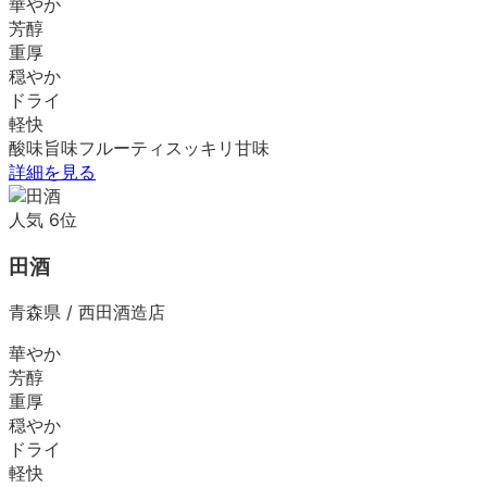
華やか
芳醇
重厚
穏やか
ドライ
軽快
酸味
旨味
フルーティ
スッキリ
甘味
詳細を見る
人気
6
位
田酒
青森県
/
西田酒造店
華やか
芳醇
重厚
穏やか
ドライ
軽快