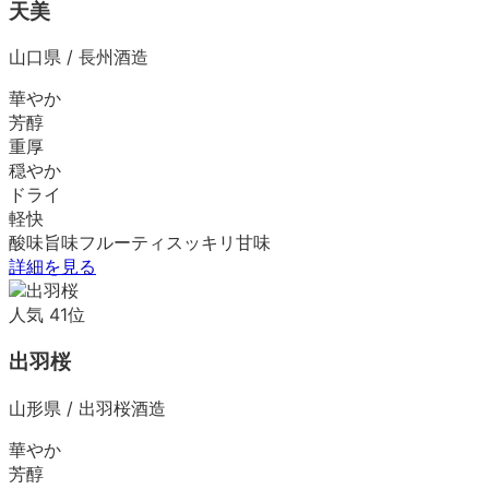
天美
山口県
/
長州酒造
華やか
芳醇
重厚
穏やか
ドライ
軽快
酸味
旨味
フルーティ
スッキリ
甘味
詳細を見る
人気
41
位
出羽桜
山形県
/
出羽桜酒造
華やか
芳醇