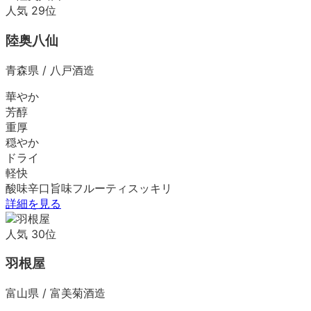
人気
29
位
陸奥八仙
青森県
/
八戸酒造
華やか
芳醇
重厚
穏やか
ドライ
軽快
酸味
辛口
旨味
フルーティ
スッキリ
詳細を見る
人気
30
位
羽根屋
富山県
/
富美菊酒造