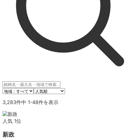
3,283
件中
1
-
48
件を表示
人気
1
位
新政