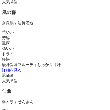
人気
4
位
風の森
奈良県
/
油長酒造
華やか
芳醇
重厚
穏やか
ドライ
軽快
酸味
旨味
フルーティ
しっかり
甘味
詳細を見る
人気
5
位
仙禽
栃木県
/
せんきん