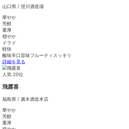
山口県
/
澄川酒造場
華やか
芳醇
重厚
穏やか
ドライ
軽快
酸味
辛口
旨味
フルーティ
スッキリ
詳細を見る
人気
20
位
飛露喜
福島県
/
廣木酒造本店
華やか
芳醇
重厚
穏やか