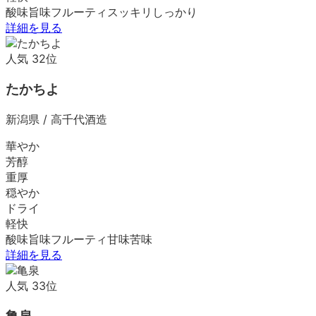
酸味
旨味
フルーティ
スッキリ
しっかり
詳細を見る
人気
32
位
たかちよ
新潟県
/
高千代酒造
華やか
芳醇
重厚
穏やか
ドライ
軽快
酸味
旨味
フルーティ
甘味
苦味
詳細を見る
人気
33
位