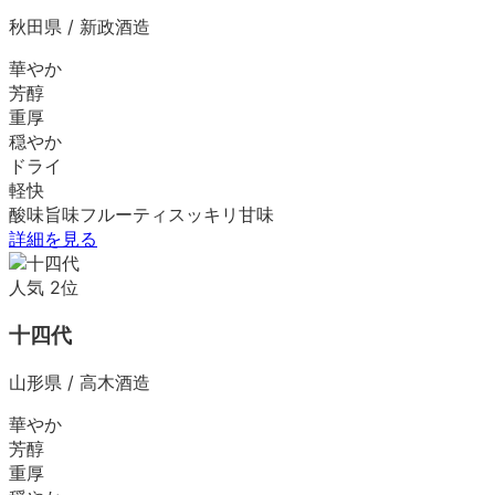
秋田県
/
新政酒造
華やか
芳醇
重厚
穏やか
ドライ
軽快
酸味
旨味
フルーティ
スッキリ
甘味
詳細を見る
人気
2
位
十四代
山形県
/
高木酒造
華やか
芳醇
重厚