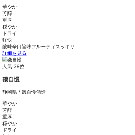
華やか
芳醇
重厚
穏やか
ドライ
軽快
酸味
辛口
旨味
フルーティ
スッキリ
詳細を見る
人気
38
位
磯自慢
静岡県
/
磯自慢酒造
華やか
芳醇
重厚
穏やか
ドライ