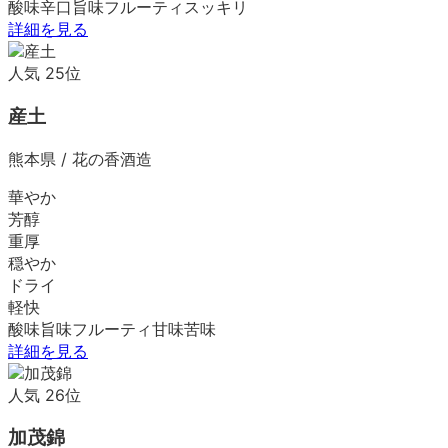
酸味
辛口
旨味
フルーティ
スッキリ
詳細を見る
人気
25
位
産土
熊本県
/
花の香酒造
華やか
芳醇
重厚
穏やか
ドライ
軽快
酸味
旨味
フルーティ
甘味
苦味
詳細を見る
人気
26
位
加茂錦