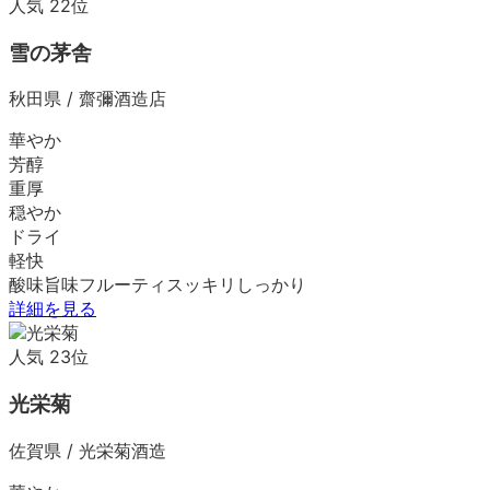
人気
22
位
雪の茅舎
秋田県
/
齋彌酒造店
華やか
芳醇
重厚
穏やか
ドライ
軽快
酸味
旨味
フルーティ
スッキリ
しっかり
詳細を見る
人気
23
位
光栄菊
佐賀県
/
光栄菊酒造