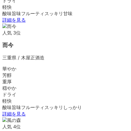
ドライ
軽快
酸味
旨味
フルーティ
スッキリ
甘味
詳細を見る
人気
3
位
而今
三重県
/
木屋正酒造
華やか
芳醇
重厚
穏やか
ドライ
軽快
酸味
旨味
フルーティ
スッキリ
しっかり
詳細を見る
人気
4
位