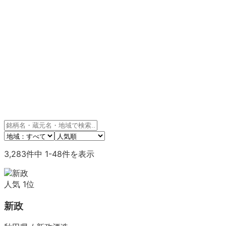
3,283
件中
1
-
48
件を表示
人気
1
位
新政