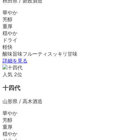
秋田県
/
新政酒造
華やか
芳醇
重厚
穏やか
ドライ
軽快
酸味
旨味
フルーティ
スッキリ
甘味
詳細を見る
人気
2
位
十四代
山形県
/
高木酒造
華やか
芳醇
重厚
穏やか