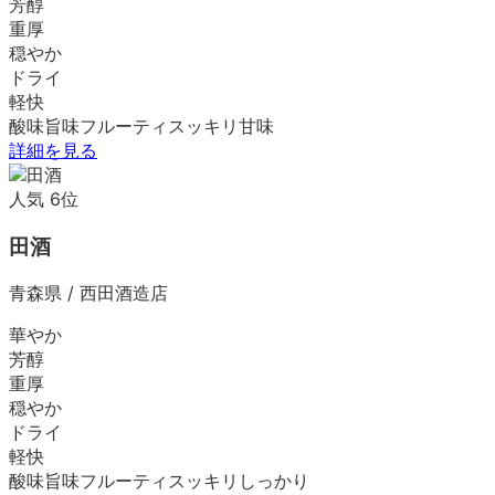
芳醇
重厚
穏やか
ドライ
軽快
酸味
旨味
フルーティ
スッキリ
甘味
詳細を見る
人気
6
位
田酒
青森県
/
西田酒造店
華やか
芳醇
重厚
穏やか
ドライ
軽快
酸味
旨味
フルーティ
スッキリ
しっかり