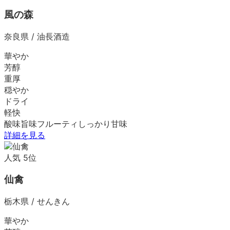
風の森
奈良県
/
油長酒造
華やか
芳醇
重厚
穏やか
ドライ
軽快
酸味
旨味
フルーティ
しっかり
甘味
詳細を見る
人気
5
位
仙禽
栃木県
/
せんきん
華やか