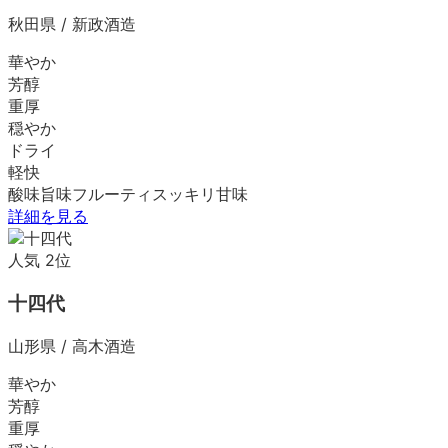
秋田県
/
新政酒造
華やか
芳醇
重厚
穏やか
ドライ
軽快
酸味
旨味
フルーティ
スッキリ
甘味
詳細を見る
人気
2
位
十四代
山形県
/
高木酒造
華やか
芳醇
重厚