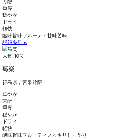
芳醇
重厚
穏やか
ドライ
軽快
酸味
旨味
フルーティ
甘味
苦味
詳細を見る
人気
10
位
冩楽
福島県
/
宮泉銘醸
華やか
芳醇
重厚
穏やか
ドライ
軽快
酸味
旨味
フルーティ
スッキリ
しっかり