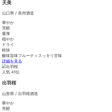
天美
山口県
/
長州酒造
華やか
芳醇
重厚
穏やか
ドライ
軽快
酸味
旨味
フルーティ
スッキリ
甘味
詳細を見る
人気
41
位
出羽桜
山形県
/
出羽桜酒造
華やか
芳醇