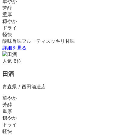
華やか
芳醇
重厚
穏やか
ドライ
軽快
酸味
旨味
フルーティ
スッキリ
甘味
詳細を見る
人気
6
位
田酒
青森県
/
西田酒造店
華やか
芳醇
重厚
穏やか
ドライ
軽快