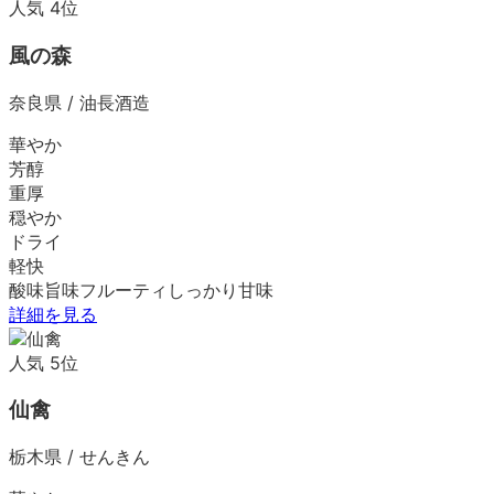
人気
4
位
風の森
奈良県
/
油長酒造
華やか
芳醇
重厚
穏やか
ドライ
軽快
酸味
旨味
フルーティ
しっかり
甘味
詳細を見る
人気
5
位
仙禽
栃木県
/
せんきん