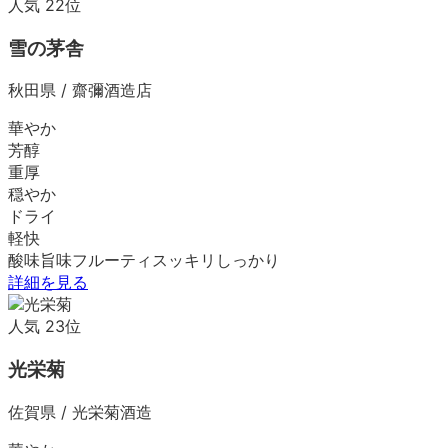
人気
22
位
雪の茅舎
秋田県
/
齋彌酒造店
華やか
芳醇
重厚
穏やか
ドライ
軽快
酸味
旨味
フルーティ
スッキリ
しっかり
詳細を見る
人気
23
位
光栄菊
佐賀県
/
光栄菊酒造