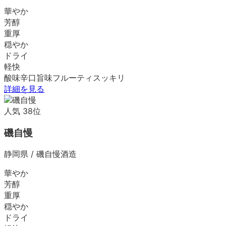
華やか
芳醇
重厚
穏やか
ドライ
軽快
酸味
辛口
旨味
フルーティ
スッキリ
詳細を見る
人気
38
位
磯自慢
静岡県
/
磯自慢酒造
華やか
芳醇
重厚
穏やか
ドライ