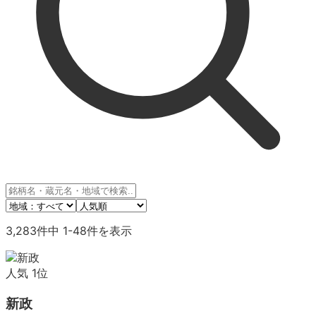
3,283
件中
1
-
48
件を表示
人気
1
位
新政