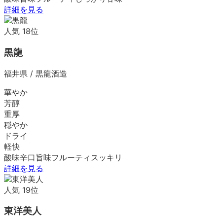
詳細を見る
人気
18
位
黒龍
福井県
/
黒龍酒造
華やか
芳醇
重厚
穏やか
ドライ
軽快
酸味
辛口
旨味
フルーティ
スッキリ
詳細を見る
人気
19
位
東洋美人