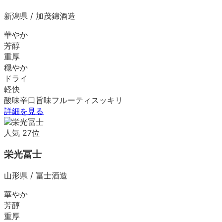
新潟県
/
加茂錦酒造
華やか
芳醇
重厚
穏やか
ドライ
軽快
酸味
辛口
旨味
フルーティ
スッキリ
詳細を見る
人気
27
位
栄光冨士
山形県
/
冨士酒造
華やか
芳醇
重厚