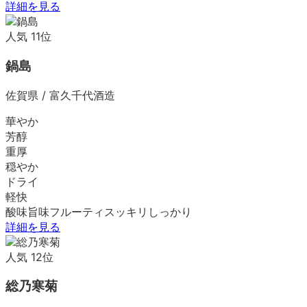
詳細を見る
人気
11
位
鍋島
佐賀県
/
富久千代酒造
華やか
芳醇
重厚
穏やか
ドライ
軽快
酸味
旨味
フルーティ
スッキリ
しっかり
詳細を見る
人気
12
位
総乃寒菊