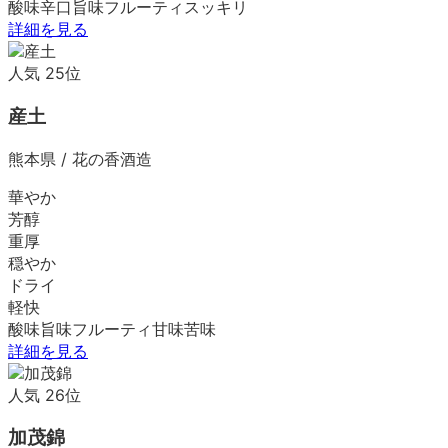
酸味
辛口
旨味
フルーティ
スッキリ
詳細を見る
人気
25
位
産土
熊本県
/
花の香酒造
華やか
芳醇
重厚
穏やか
ドライ
軽快
酸味
旨味
フルーティ
甘味
苦味
詳細を見る
人気
26
位
加茂錦