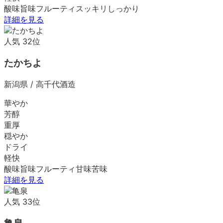
酸味
旨味
フルーティ
スッキリ
しっかり
詳細を見る
人気
32
位
たかちよ
新潟県
/
高千代酒造
華やか
芳醇
重厚
穏やか
ドライ
軽快
酸味
旨味
フルーティ
甘味
苦味
詳細を見る
人気
33
位