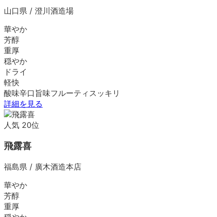
山口県
/
澄川酒造場
華やか
芳醇
重厚
穏やか
ドライ
軽快
酸味
辛口
旨味
フルーティ
スッキリ
詳細を見る
人気
20
位
飛露喜
福島県
/
廣木酒造本店
華やか
芳醇
重厚
穏やか