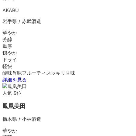
AKABU
岩手県
/
赤武酒造
華やか
芳醇
重厚
穏やか
ドライ
軽快
酸味
旨味
フルーティ
スッキリ
甘味
詳細を見る
人気
9
位
鳳凰美田
栃木県
/
小林酒造
華やか