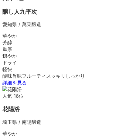
醸し人九平次
愛知県
/
萬乗醸造
華やか
芳醇
重厚
穏やか
ドライ
軽快
酸味
旨味
フルーティ
スッキリ
しっかり
詳細を見る
人気
16
位
花陽浴
埼玉県
/
南陽醸造
華やか