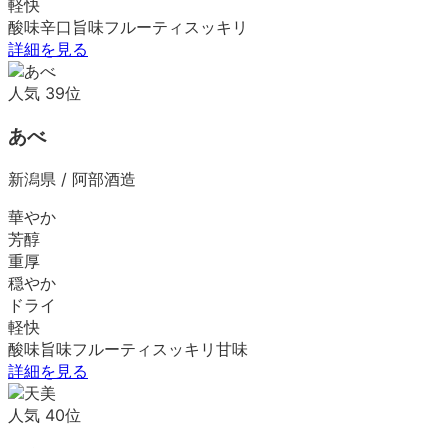
軽快
酸味
辛口
旨味
フルーティ
スッキリ
詳細を見る
人気
39
位
あべ
新潟県
/
阿部酒造
華やか
芳醇
重厚
穏やか
ドライ
軽快
酸味
旨味
フルーティ
スッキリ
甘味
詳細を見る
人気
40
位