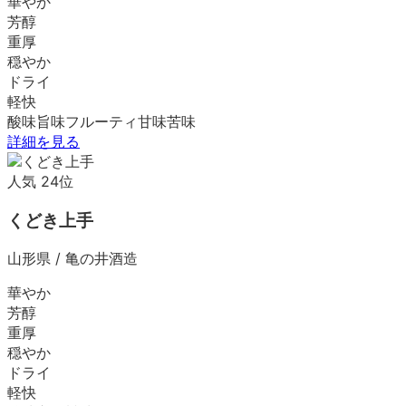
華やか
芳醇
重厚
穏やか
ドライ
軽快
酸味
旨味
フルーティ
甘味
苦味
詳細を見る
人気
24
位
くどき上手
山形県
/
亀の井酒造
華やか
芳醇
重厚
穏やか
ドライ
軽快