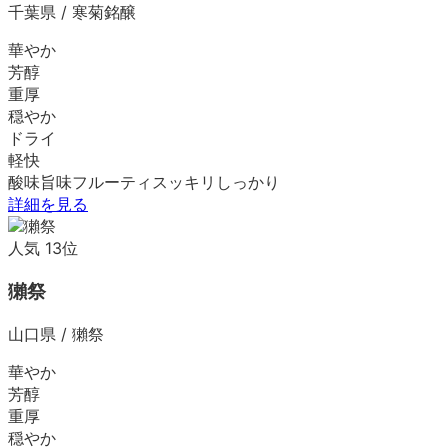
千葉県
/
寒菊銘醸
華やか
芳醇
重厚
穏やか
ドライ
軽快
酸味
旨味
フルーティ
スッキリ
しっかり
詳細を見る
人気
13
位
獺祭
山口県
/
獺祭
華やか
芳醇
重厚
穏やか