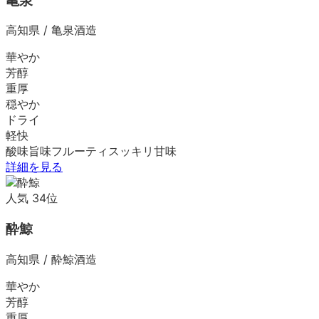
亀泉
高知県
/
亀泉酒造
華やか
芳醇
重厚
穏やか
ドライ
軽快
酸味
旨味
フルーティ
スッキリ
甘味
詳細を見る
人気
34
位
酔鯨
高知県
/
酔鯨酒造
華やか
芳醇
重厚