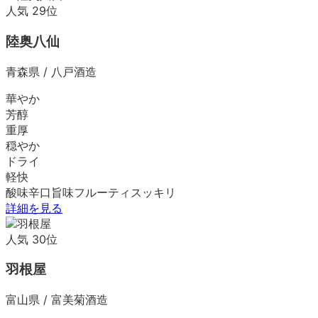
人気
29
位
陸奥八仙
青森県
/
八戸酒造
華やか
芳醇
重厚
穏やか
ドライ
軽快
酸味
辛口
旨味
フルーティ
スッキリ
詳細を見る
人気
30
位
羽根屋
富山県
/
富美菊酒造