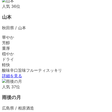
人気
36
位
山本
秋田県
/
山本
華やか
芳醇
重厚
穏やか
ドライ
軽快
酸味
辛口
旨味
フルーティ
スッキリ
詳細を見る
人気
37
位
雨後の月
広島県
/
相原酒造