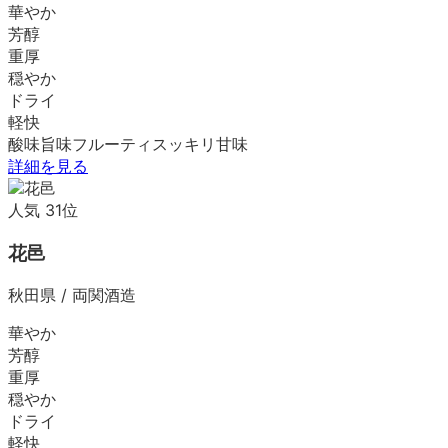
華やか
芳醇
重厚
穏やか
ドライ
軽快
酸味
旨味
フルーティ
スッキリ
甘味
詳細を見る
人気
31
位
花邑
秋田県
/
両関酒造
華やか
芳醇
重厚
穏やか
ドライ
軽快