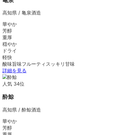
亀泉
高知県
/
亀泉酒造
華やか
芳醇
重厚
穏やか
ドライ
軽快
酸味
旨味
フルーティ
スッキリ
甘味
詳細を見る
人気
34
位
酔鯨
高知県
/
酔鯨酒造
華やか
芳醇
重厚