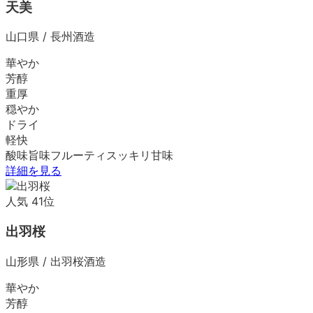
天美
山口県
/
長州酒造
華やか
芳醇
重厚
穏やか
ドライ
軽快
酸味
旨味
フルーティ
スッキリ
甘味
詳細を見る
人気
41
位
出羽桜
山形県
/
出羽桜酒造
華やか
芳醇