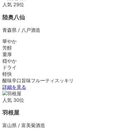
人気
29
位
陸奥八仙
青森県
/
八戸酒造
華やか
芳醇
重厚
穏やか
ドライ
軽快
酸味
辛口
旨味
フルーティ
スッキリ
詳細を見る
人気
30
位
羽根屋
富山県
/
富美菊酒造