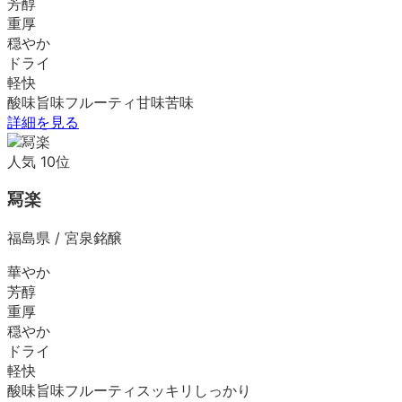
芳醇
重厚
穏やか
ドライ
軽快
酸味
旨味
フルーティ
甘味
苦味
詳細を見る
人気
10
位
冩楽
福島県
/
宮泉銘醸
華やか
芳醇
重厚
穏やか
ドライ
軽快
酸味
旨味
フルーティ
スッキリ
しっかり