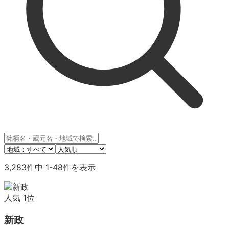
3,283
件中
1
-
48
件を表示
人気
1
位
新政