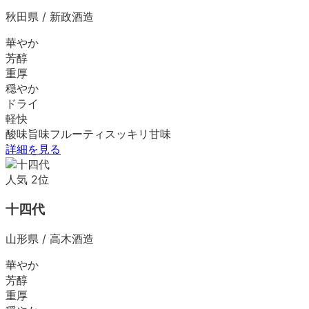
秋田県
/
新政酒造
華やか
芳醇
重厚
穏やか
ドライ
軽快
酸味
旨味
フルーティ
スッキリ
甘味
詳細を見る
人気
2
位
十四代
山形県
/
高木酒造
華やか
芳醇
重厚