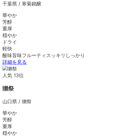
千葉県
/
寒菊銘醸
華やか
芳醇
重厚
穏やか
ドライ
軽快
酸味
旨味
フルーティ
スッキリ
しっかり
詳細を見る
人気
13
位
獺祭
山口県
/
獺祭
華やか
芳醇
重厚
穏やか