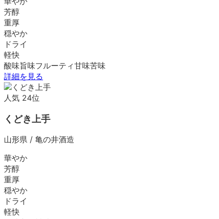
華やか
芳醇
重厚
穏やか
ドライ
軽快
酸味
旨味
フルーティ
甘味
苦味
詳細を見る
人気
24
位
くどき上手
山形県
/
亀の井酒造
華やか
芳醇
重厚
穏やか
ドライ
軽快