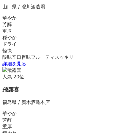
山口県
/
澄川酒造場
華やか
芳醇
重厚
穏やか
ドライ
軽快
酸味
辛口
旨味
フルーティ
スッキリ
詳細を見る
人気
20
位
飛露喜
福島県
/
廣木酒造本店
華やか
芳醇
重厚
穏やか