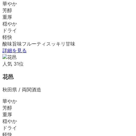
華やか
芳醇
重厚
穏やか
ドライ
軽快
酸味
旨味
フルーティ
スッキリ
甘味
詳細を見る
人気
31
位
花邑
秋田県
/
両関酒造
華やか
芳醇
重厚
穏やか
ドライ
軽快