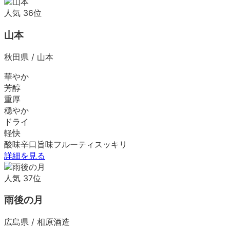
人気
36
位
山本
秋田県
/
山本
華やか
芳醇
重厚
穏やか
ドライ
軽快
酸味
辛口
旨味
フルーティ
スッキリ
詳細を見る
人気
37
位
雨後の月
広島県
/
相原酒造