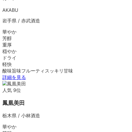
AKABU
岩手県
/
赤武酒造
華やか
芳醇
重厚
穏やか
ドライ
軽快
酸味
旨味
フルーティ
スッキリ
甘味
詳細を見る
人気
9
位
鳳凰美田
栃木県
/
小林酒造
華やか