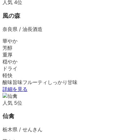
人気
4
位
風の森
奈良県
/
油長酒造
華やか
芳醇
重厚
穏やか
ドライ
軽快
酸味
旨味
フルーティ
しっかり
甘味
詳細を見る
人気
5
位
仙禽
栃木県
/
せんきん