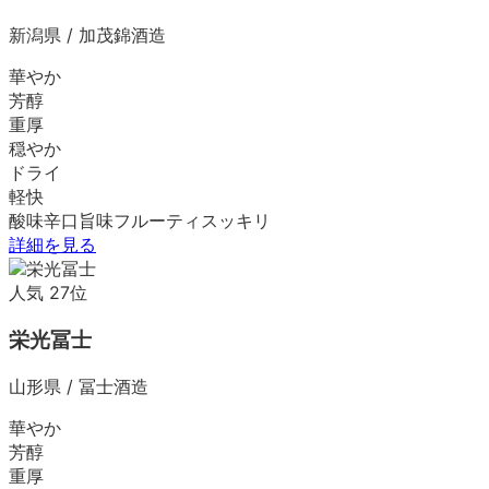
新潟県
/
加茂錦酒造
華やか
芳醇
重厚
穏やか
ドライ
軽快
酸味
辛口
旨味
フルーティ
スッキリ
詳細を見る
人気
27
位
栄光冨士
山形県
/
冨士酒造
華やか
芳醇
重厚