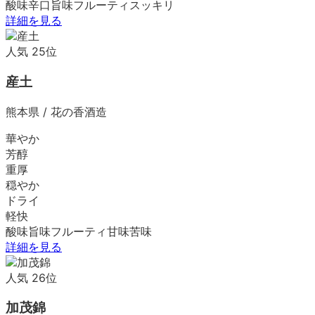
酸味
辛口
旨味
フルーティ
スッキリ
詳細を見る
人気
25
位
産土
熊本県
/
花の香酒造
華やか
芳醇
重厚
穏やか
ドライ
軽快
酸味
旨味
フルーティ
甘味
苦味
詳細を見る
人気
26
位
加茂錦