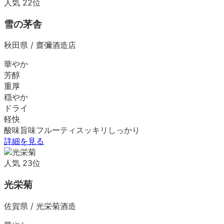
人気
22
位
雪の茅舎
秋田県
/
齋彌酒造店
華やか
芳醇
重厚
穏やか
ドライ
軽快
酸味
旨味
フルーティ
スッキリ
しっかり
詳細を見る
人気
23
位
光栄菊
佐賀県
/
光栄菊酒造