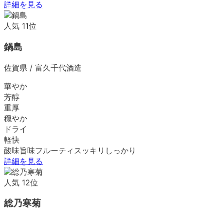
詳細を見る
人気
11
位
鍋島
佐賀県
/
富久千代酒造
華やか
芳醇
重厚
穏やか
ドライ
軽快
酸味
旨味
フルーティ
スッキリ
しっかり
詳細を見る
人気
12
位
総乃寒菊