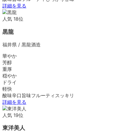
詳細を見る
人気
18
位
黒龍
福井県
/
黒龍酒造
華やか
芳醇
重厚
穏やか
ドライ
軽快
酸味
辛口
旨味
フルーティ
スッキリ
詳細を見る
人気
19
位
東洋美人