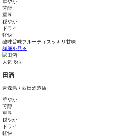
華やか
芳醇
重厚
穏やか
ドライ
軽快
酸味
旨味
フルーティ
スッキリ
甘味
詳細を見る
人気
6
位
田酒
青森県
/
西田酒造店
華やか
芳醇
重厚
穏やか
ドライ
軽快