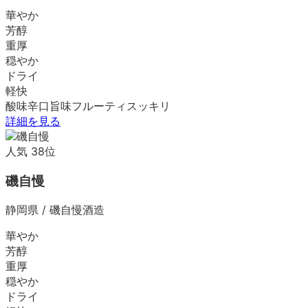
華やか
芳醇
重厚
穏やか
ドライ
軽快
酸味
辛口
旨味
フルーティ
スッキリ
詳細を見る
人気
38
位
磯自慢
静岡県
/
磯自慢酒造
華やか
芳醇
重厚
穏やか
ドライ