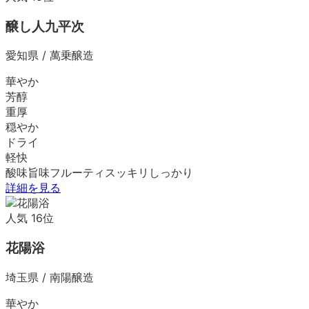
醸し人九平次
愛知県
/
萬乗醸造
華やか
芳醇
重厚
穏やか
ドライ
軽快
酸味
旨味
フルーティ
スッキリ
しっかり
詳細を見る
人気
16
位
花陽浴
埼玉県
/
南陽醸造
華やか