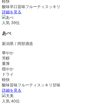
軽快
酸味
辛口
旨味
フルーティ
スッキリ
詳細を見る
人気
39
位
あべ
新潟県
/
阿部酒造
華やか
芳醇
重厚
穏やか
ドライ
軽快
酸味
旨味
フルーティ
スッキリ
甘味
詳細を見る
人気
40
位