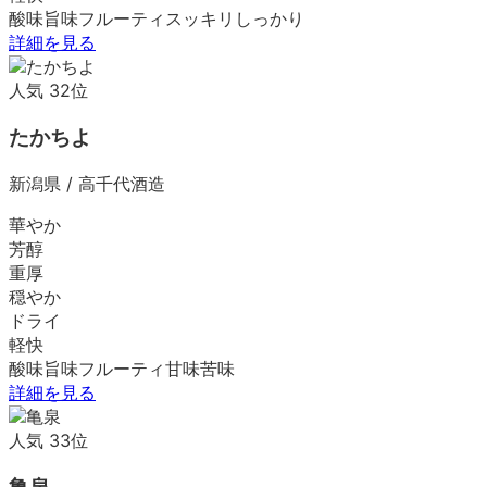
酸味
旨味
フルーティ
スッキリ
しっかり
詳細を見る
人気
32
位
たかちよ
新潟県
/
高千代酒造
華やか
芳醇
重厚
穏やか
ドライ
軽快
酸味
旨味
フルーティ
甘味
苦味
詳細を見る
人気
33
位