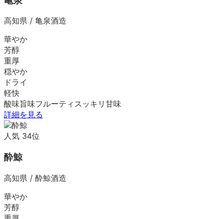
亀泉
高知県
/
亀泉酒造
華やか
芳醇
重厚
穏やか
ドライ
軽快
酸味
旨味
フルーティ
スッキリ
甘味
詳細を見る
人気
34
位
酔鯨
高知県
/
酔鯨酒造
華やか
芳醇
重厚