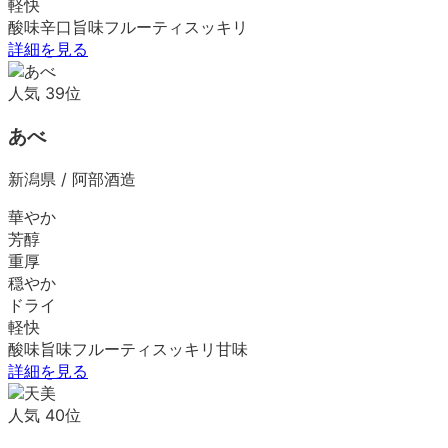
軽快
酸味
辛口
旨味
フルーティ
スッキリ
詳細を見る
人気
39
位
あべ
新潟県
/
阿部酒造
華やか
芳醇
重厚
穏やか
ドライ
軽快
酸味
旨味
フルーティ
スッキリ
甘味
詳細を見る
人気
40
位