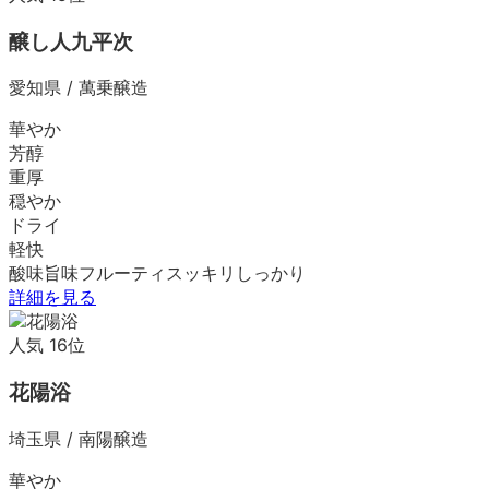
醸し人九平次
愛知県
/
萬乗醸造
華やか
芳醇
重厚
穏やか
ドライ
軽快
酸味
旨味
フルーティ
スッキリ
しっかり
詳細を見る
人気
16
位
花陽浴
埼玉県
/
南陽醸造
華やか