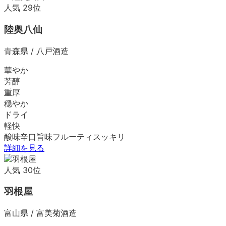
人気
29
位
陸奥八仙
青森県
/
八戸酒造
華やか
芳醇
重厚
穏やか
ドライ
軽快
酸味
辛口
旨味
フルーティ
スッキリ
詳細を見る
人気
30
位
羽根屋
富山県
/
富美菊酒造