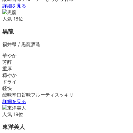
詳細を見る
人気
18
位
黒龍
福井県
/
黒龍酒造
華やか
芳醇
重厚
穏やか
ドライ
軽快
酸味
辛口
旨味
フルーティ
スッキリ
詳細を見る
人気
19
位
東洋美人