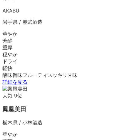
AKABU
岩手県
/
赤武酒造
華やか
芳醇
重厚
穏やか
ドライ
軽快
酸味
旨味
フルーティ
スッキリ
甘味
詳細を見る
人気
9
位
鳳凰美田
栃木県
/
小林酒造
華やか