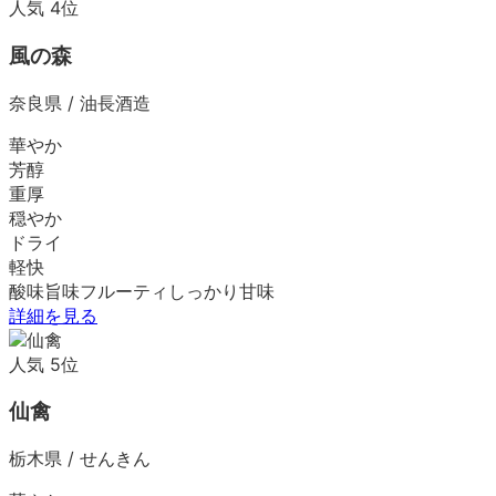
人気
4
位
風の森
奈良県
/
油長酒造
華やか
芳醇
重厚
穏やか
ドライ
軽快
酸味
旨味
フルーティ
しっかり
甘味
詳細を見る
人気
5
位
仙禽
栃木県
/
せんきん