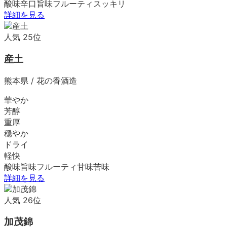
酸味
辛口
旨味
フルーティ
スッキリ
詳細を見る
人気
25
位
産土
熊本県
/
花の香酒造
華やか
芳醇
重厚
穏やか
ドライ
軽快
酸味
旨味
フルーティ
甘味
苦味
詳細を見る
人気
26
位
加茂錦