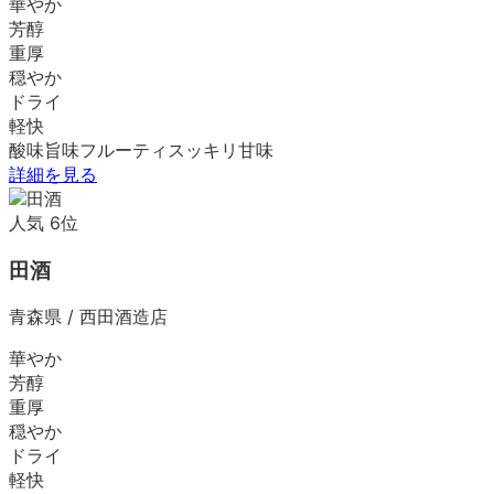
華やか
芳醇
重厚
穏やか
ドライ
軽快
酸味
旨味
フルーティ
スッキリ
甘味
詳細を見る
人気
6
位
田酒
青森県
/
西田酒造店
華やか
芳醇
重厚
穏やか
ドライ
軽快