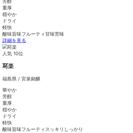
芳醇
重厚
穏やか
ドライ
軽快
酸味
旨味
フルーティ
甘味
苦味
詳細を見る
人気
10
位
冩楽
福島県
/
宮泉銘醸
華やか
芳醇
重厚
穏やか
ドライ
軽快
酸味
旨味
フルーティ
スッキリ
しっかり