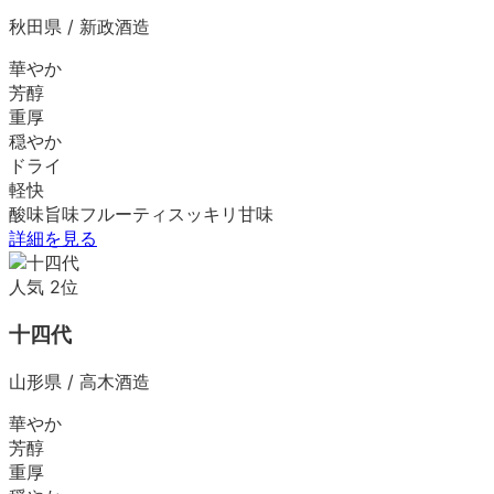
秋田県
/
新政酒造
華やか
芳醇
重厚
穏やか
ドライ
軽快
酸味
旨味
フルーティ
スッキリ
甘味
詳細を見る
人気
2
位
十四代
山形県
/
高木酒造
華やか
芳醇
重厚