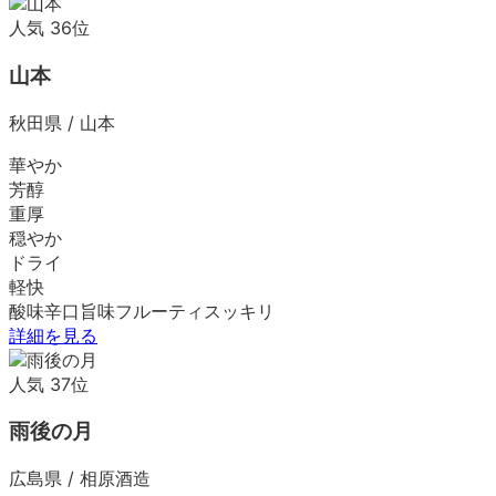
人気
36
位
山本
秋田県
/
山本
華やか
芳醇
重厚
穏やか
ドライ
軽快
酸味
辛口
旨味
フルーティ
スッキリ
詳細を見る
人気
37
位
雨後の月
広島県
/
相原酒造