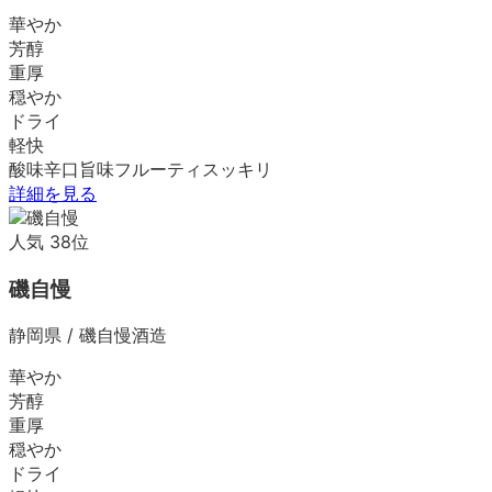
華やか
芳醇
重厚
穏やか
ドライ
軽快
酸味
辛口
旨味
フルーティ
スッキリ
詳細を見る
人気
38
位
磯自慢
静岡県
/
磯自慢酒造
華やか
芳醇
重厚
穏やか
ドライ