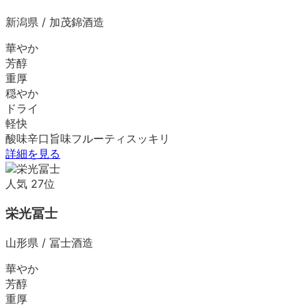
新潟県
/
加茂錦酒造
華やか
芳醇
重厚
穏やか
ドライ
軽快
酸味
辛口
旨味
フルーティ
スッキリ
詳細を見る
人気
27
位
栄光冨士
山形県
/
冨士酒造
華やか
芳醇
重厚