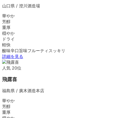
山口県
/
澄川酒造場
華やか
芳醇
重厚
穏やか
ドライ
軽快
酸味
辛口
旨味
フルーティ
スッキリ
詳細を見る
人気
20
位
飛露喜
福島県
/
廣木酒造本店
華やか
芳醇
重厚
穏やか