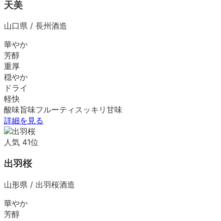
天美
山口県
/
長州酒造
華やか
芳醇
重厚
穏やか
ドライ
軽快
酸味
旨味
フルーティ
スッキリ
甘味
詳細を見る
人気
41
位
出羽桜
山形県
/
出羽桜酒造
華やか
芳醇