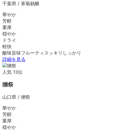
千葉県
/
寒菊銘醸
華やか
芳醇
重厚
穏やか
ドライ
軽快
酸味
旨味
フルーティ
スッキリ
しっかり
詳細を見る
人気
13
位
獺祭
山口県
/
獺祭
華やか
芳醇
重厚
穏やか