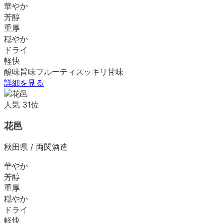
華やか
芳醇
重厚
穏やか
ドライ
軽快
酸味
旨味
フルーティ
スッキリ
甘味
詳細を見る
人気
31
位
花邑
秋田県
/
両関酒造
華やか
芳醇
重厚
穏やか
ドライ
軽快