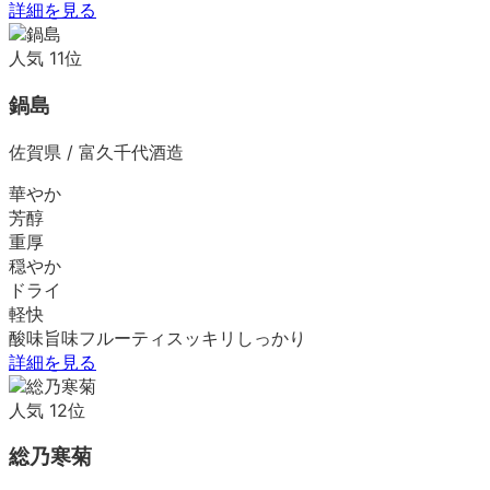
詳細を見る
人気
11
位
鍋島
佐賀県
/
富久千代酒造
華やか
芳醇
重厚
穏やか
ドライ
軽快
酸味
旨味
フルーティ
スッキリ
しっかり
詳細を見る
人気
12
位
総乃寒菊