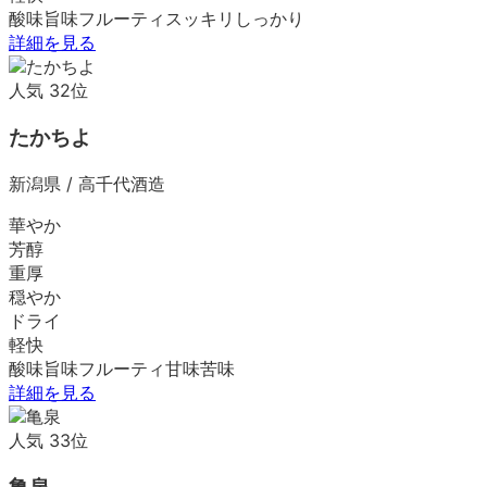
酸味
旨味
フルーティ
スッキリ
しっかり
詳細を見る
人気
32
位
たかちよ
新潟県
/
高千代酒造
華やか
芳醇
重厚
穏やか
ドライ
軽快
酸味
旨味
フルーティ
甘味
苦味
詳細を見る
人気
33
位