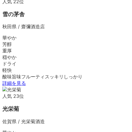
人気
22
位
雪の茅舎
秋田県
/
齋彌酒造店
華やか
芳醇
重厚
穏やか
ドライ
軽快
酸味
旨味
フルーティ
スッキリ
しっかり
詳細を見る
人気
23
位
光栄菊
佐賀県
/
光栄菊酒造