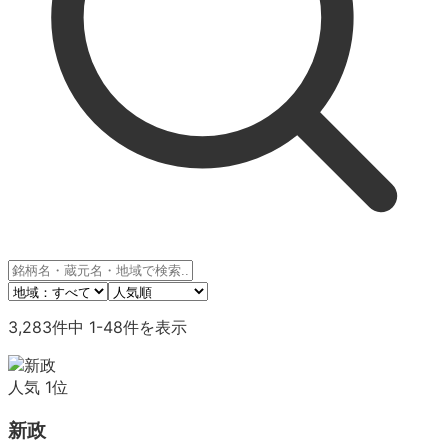
3,283
件中
1
-
48
件を表示
人気
1
位
新政