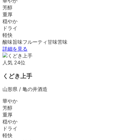
華やか
芳醇
重厚
穏やか
ドライ
軽快
酸味
旨味
フルーティ
甘味
苦味
詳細を見る
人気
24
位
くどき上手
山形県
/
亀の井酒造
華やか
芳醇
重厚
穏やか
ドライ
軽快