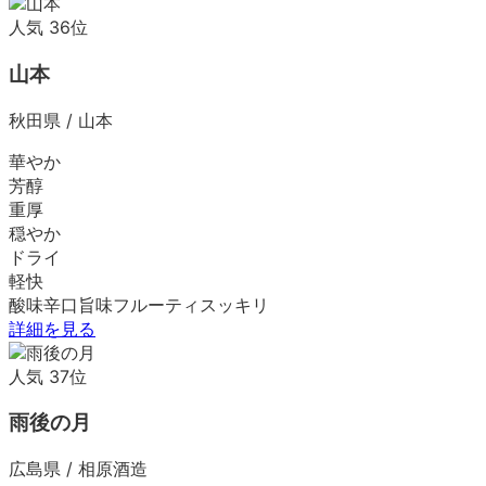
人気
36
位
山本
秋田県
/
山本
華やか
芳醇
重厚
穏やか
ドライ
軽快
酸味
辛口
旨味
フルーティ
スッキリ
詳細を見る
人気
37
位
雨後の月
広島県
/
相原酒造