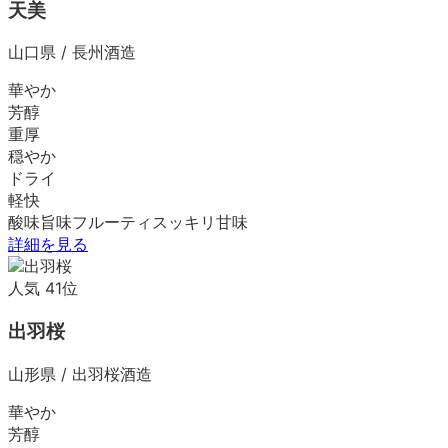
天美
山口県
/
長州酒造
華やか
芳醇
重厚
穏やか
ドライ
軽快
酸味
旨味
フルーティ
スッキリ
甘味
詳細を見る
人気
41
位
出羽桜
山形県
/
出羽桜酒造
華やか
芳醇