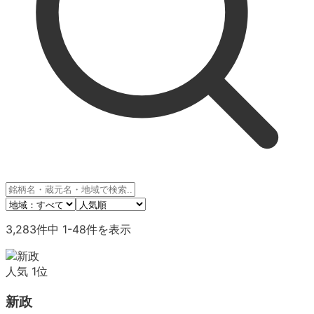
3,283
件中
1
-
48
件を表示
人気
1
位
新政