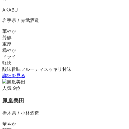
AKABU
岩手県
/
赤武酒造
華やか
芳醇
重厚
穏やか
ドライ
軽快
酸味
旨味
フルーティ
スッキリ
甘味
詳細を見る
人気
9
位
鳳凰美田
栃木県
/
小林酒造
華やか