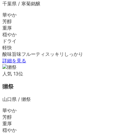
千葉県
/
寒菊銘醸
華やか
芳醇
重厚
穏やか
ドライ
軽快
酸味
旨味
フルーティ
スッキリ
しっかり
詳細を見る
人気
13
位
獺祭
山口県
/
獺祭
華やか
芳醇
重厚
穏やか