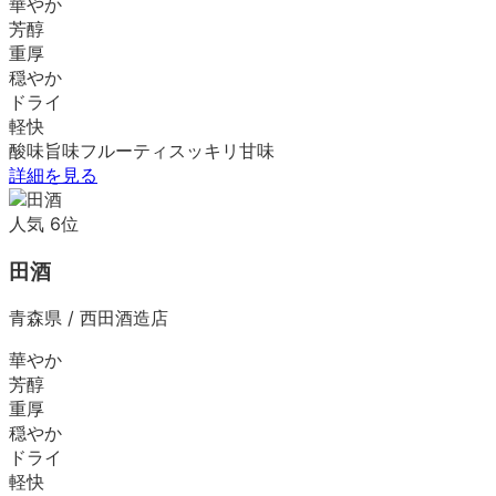
華やか
芳醇
重厚
穏やか
ドライ
軽快
酸味
旨味
フルーティ
スッキリ
甘味
詳細を見る
人気
6
位
田酒
青森県
/
西田酒造店
華やか
芳醇
重厚
穏やか
ドライ
軽快