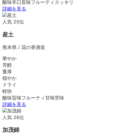
酸味
辛口
旨味
フルーティ
スッキリ
詳細を見る
人気
25
位
産土
熊本県
/
花の香酒造
華やか
芳醇
重厚
穏やか
ドライ
軽快
酸味
旨味
フルーティ
甘味
苦味
詳細を見る
人気
26
位
加茂錦