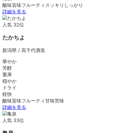
酸味
旨味
フルーティ
スッキリ
しっかり
詳細を見る
人気
32
位
たかちよ
新潟県
/
高千代酒造
華やか
芳醇
重厚
穏やか
ドライ
軽快
酸味
旨味
フルーティ
甘味
苦味
詳細を見る
人気
33
位