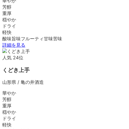
華やか
芳醇
重厚
穏やか
ドライ
軽快
酸味
旨味
フルーティ
甘味
苦味
詳細を見る
人気
24
位
くどき上手
山形県
/
亀の井酒造
華やか
芳醇
重厚
穏やか
ドライ
軽快