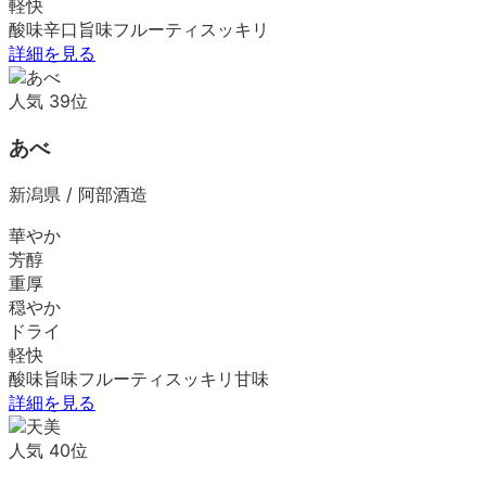
軽快
酸味
辛口
旨味
フルーティ
スッキリ
詳細を見る
人気
39
位
あべ
新潟県
/
阿部酒造
華やか
芳醇
重厚
穏やか
ドライ
軽快
酸味
旨味
フルーティ
スッキリ
甘味
詳細を見る
人気
40
位