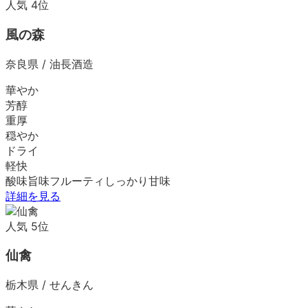
人気
4
位
風の森
奈良県
/
油長酒造
華やか
芳醇
重厚
穏やか
ドライ
軽快
酸味
旨味
フルーティ
しっかり
甘味
詳細を見る
人気
5
位
仙禽
栃木県
/
せんきん