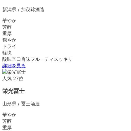
新潟県
/
加茂錦酒造
華やか
芳醇
重厚
穏やか
ドライ
軽快
酸味
辛口
旨味
フルーティ
スッキリ
詳細を見る
人気
27
位
栄光冨士
山形県
/
冨士酒造
華やか
芳醇
重厚