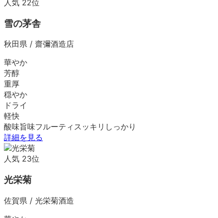
人気
22
位
雪の茅舎
秋田県
/
齋彌酒造店
華やか
芳醇
重厚
穏やか
ドライ
軽快
酸味
旨味
フルーティ
スッキリ
しっかり
詳細を見る
人気
23
位
光栄菊
佐賀県
/
光栄菊酒造