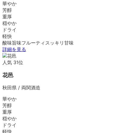
華やか
芳醇
重厚
穏やか
ドライ
軽快
酸味
旨味
フルーティ
スッキリ
甘味
詳細を見る
人気
31
位
花邑
秋田県
/
両関酒造
華やか
芳醇
重厚
穏やか
ドライ
軽快