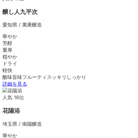
醸し人九平次
愛知県
/
萬乗醸造
華やか
芳醇
重厚
穏やか
ドライ
軽快
酸味
旨味
フルーティ
スッキリ
しっかり
詳細を見る
人気
16
位
花陽浴
埼玉県
/
南陽醸造
華やか