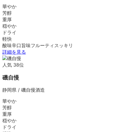
華やか
芳醇
重厚
穏やか
ドライ
軽快
酸味
辛口
旨味
フルーティ
スッキリ
詳細を見る
人気
38
位
磯自慢
静岡県
/
磯自慢酒造
華やか
芳醇
重厚
穏やか
ドライ