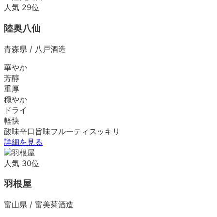
人気
29
位
陸奥八仙
青森県
/
八戸酒造
華やか
芳醇
重厚
穏やか
ドライ
軽快
酸味
辛口
旨味
フルーティ
スッキリ
詳細を見る
人気
30
位
羽根屋
富山県
/
富美菊酒造