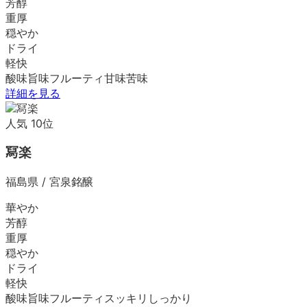
芳醇
重厚
穏やか
ドライ
軽快
酸味
旨味
フルーティ
甘味
苦味
詳細を見る
人気
10
位
冩楽
福島県
/
宮泉銘醸
華やか
芳醇
重厚
穏やか
ドライ
軽快
酸味
旨味
フルーティ
スッキリ
しっかり