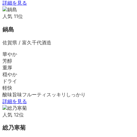
詳細を見る
人気
11
位
鍋島
佐賀県
/
富久千代酒造
華やか
芳醇
重厚
穏やか
ドライ
軽快
酸味
旨味
フルーティ
スッキリ
しっかり
詳細を見る
人気
12
位
総乃寒菊