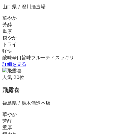
山口県
/
澄川酒造場
華やか
芳醇
重厚
穏やか
ドライ
軽快
酸味
辛口
旨味
フルーティ
スッキリ
詳細を見る
人気
20
位
飛露喜
福島県
/
廣木酒造本店
華やか
芳醇
重厚
穏やか