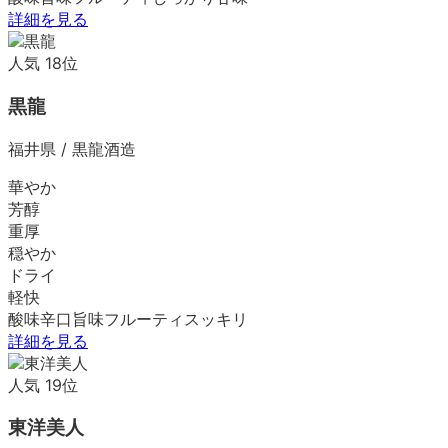
詳細を見る
人気
18
位
黒龍
福井県
/
黒龍酒造
華やか
芳醇
重厚
穏やか
ドライ
軽快
酸味
辛口
旨味
フルーティ
スッキリ
詳細を見る
人気
19
位
東洋美人