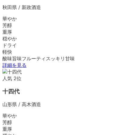
秋田県
/
新政酒造
華やか
芳醇
重厚
穏やか
ドライ
軽快
酸味
旨味
フルーティ
スッキリ
甘味
詳細を見る
人気
2
位
十四代
山形県
/
高木酒造
華やか
芳醇
重厚