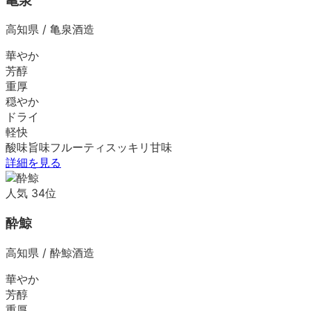
亀泉
高知県
/
亀泉酒造
華やか
芳醇
重厚
穏やか
ドライ
軽快
酸味
旨味
フルーティ
スッキリ
甘味
詳細を見る
人気
34
位
酔鯨
高知県
/
酔鯨酒造
華やか
芳醇
重厚