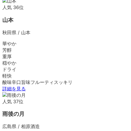
人気
36
位
山本
秋田県
/
山本
華やか
芳醇
重厚
穏やか
ドライ
軽快
酸味
辛口
旨味
フルーティ
スッキリ
詳細を見る
人気
37
位
雨後の月
広島県
/
相原酒造