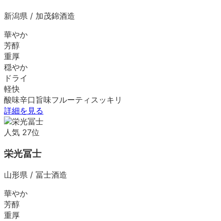
新潟県
/
加茂錦酒造
華やか
芳醇
重厚
穏やか
ドライ
軽快
酸味
辛口
旨味
フルーティ
スッキリ
詳細を見る
人気
27
位
栄光冨士
山形県
/
冨士酒造
華やか
芳醇
重厚