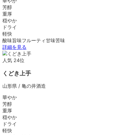
華やか
芳醇
重厚
穏やか
ドライ
軽快
酸味
旨味
フルーティ
甘味
苦味
詳細を見る
人気
24
位
くどき上手
山形県
/
亀の井酒造
華やか
芳醇
重厚
穏やか
ドライ
軽快