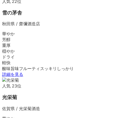
人気
22
位
雪の茅舎
秋田県
/
齋彌酒造店
華やか
芳醇
重厚
穏やか
ドライ
軽快
酸味
旨味
フルーティ
スッキリ
しっかり
詳細を見る
人気
23
位
光栄菊
佐賀県
/
光栄菊酒造