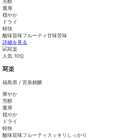
芳醇
重厚
穏やか
ドライ
軽快
酸味
旨味
フルーティ
甘味
苦味
詳細を見る
人気
10
位
冩楽
福島県
/
宮泉銘醸
華やか
芳醇
重厚
穏やか
ドライ
軽快
酸味
旨味
フルーティ
スッキリ
しっかり