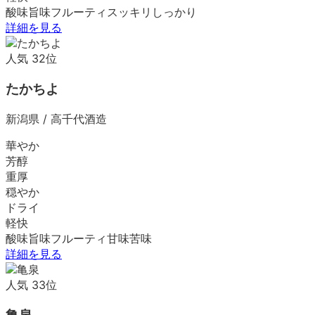
酸味
旨味
フルーティ
スッキリ
しっかり
詳細を見る
人気
32
位
たかちよ
新潟県
/
高千代酒造
華やか
芳醇
重厚
穏やか
ドライ
軽快
酸味
旨味
フルーティ
甘味
苦味
詳細を見る
人気
33
位