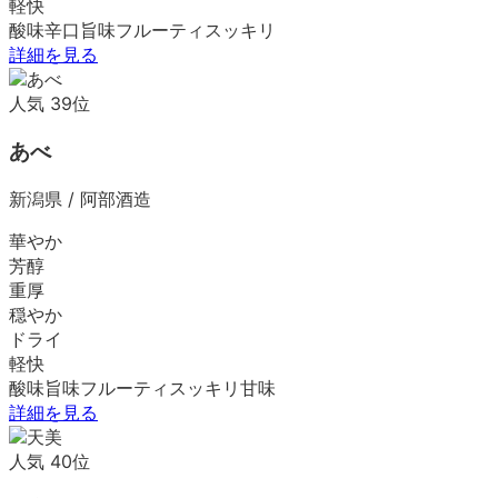
軽快
酸味
辛口
旨味
フルーティ
スッキリ
詳細を見る
人気
39
位
あべ
新潟県
/
阿部酒造
華やか
芳醇
重厚
穏やか
ドライ
軽快
酸味
旨味
フルーティ
スッキリ
甘味
詳細を見る
人気
40
位