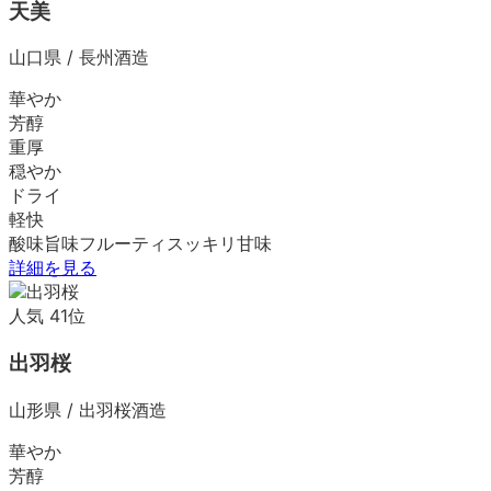
天美
山口県
/
長州酒造
華やか
芳醇
重厚
穏やか
ドライ
軽快
酸味
旨味
フルーティ
スッキリ
甘味
詳細を見る
人気
41
位
出羽桜
山形県
/
出羽桜酒造
華やか
芳醇