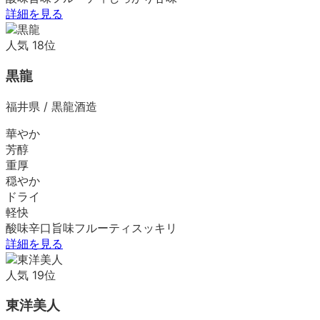
詳細を見る
人気
18
位
黒龍
福井県
/
黒龍酒造
華やか
芳醇
重厚
穏やか
ドライ
軽快
酸味
辛口
旨味
フルーティ
スッキリ
詳細を見る
人気
19
位
東洋美人