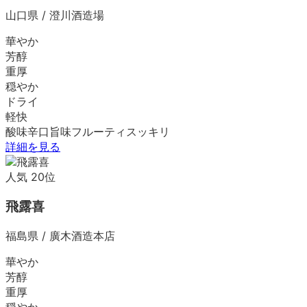
山口県
/
澄川酒造場
華やか
芳醇
重厚
穏やか
ドライ
軽快
酸味
辛口
旨味
フルーティ
スッキリ
詳細を見る
人気
20
位
飛露喜
福島県
/
廣木酒造本店
華やか
芳醇
重厚
穏やか