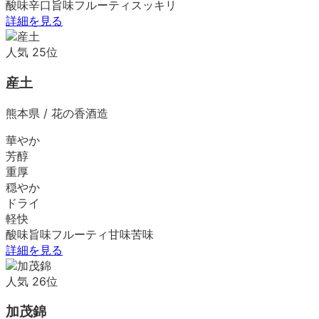
酸味
辛口
旨味
フルーティ
スッキリ
詳細を見る
人気
25
位
産土
熊本県
/
花の香酒造
華やか
芳醇
重厚
穏やか
ドライ
軽快
酸味
旨味
フルーティ
甘味
苦味
詳細を見る
人気
26
位
加茂錦