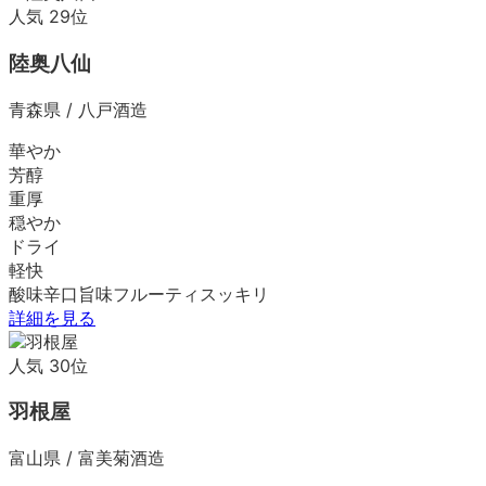
人気
29
位
陸奥八仙
青森県
/
八戸酒造
華やか
芳醇
重厚
穏やか
ドライ
軽快
酸味
辛口
旨味
フルーティ
スッキリ
詳細を見る
人気
30
位
羽根屋
富山県
/
富美菊酒造