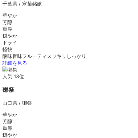
千葉県
/
寒菊銘醸
華やか
芳醇
重厚
穏やか
ドライ
軽快
酸味
旨味
フルーティ
スッキリ
しっかり
詳細を見る
人気
13
位
獺祭
山口県
/
獺祭
華やか
芳醇
重厚
穏やか