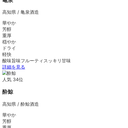
亀泉
高知県
/
亀泉酒造
華やか
芳醇
重厚
穏やか
ドライ
軽快
酸味
旨味
フルーティ
スッキリ
甘味
詳細を見る
人気
34
位
酔鯨
高知県
/
酔鯨酒造
華やか
芳醇
重厚