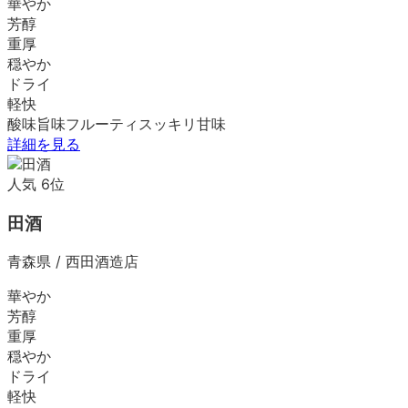
華やか
芳醇
重厚
穏やか
ドライ
軽快
酸味
旨味
フルーティ
スッキリ
甘味
詳細を見る
人気
6
位
田酒
青森県
/
西田酒造店
華やか
芳醇
重厚
穏やか
ドライ
軽快