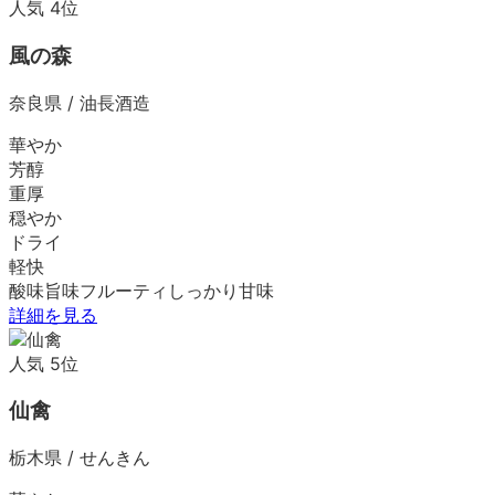
人気
4
位
風の森
奈良県
/
油長酒造
華やか
芳醇
重厚
穏やか
ドライ
軽快
酸味
旨味
フルーティ
しっかり
甘味
詳細を見る
人気
5
位
仙禽
栃木県
/
せんきん