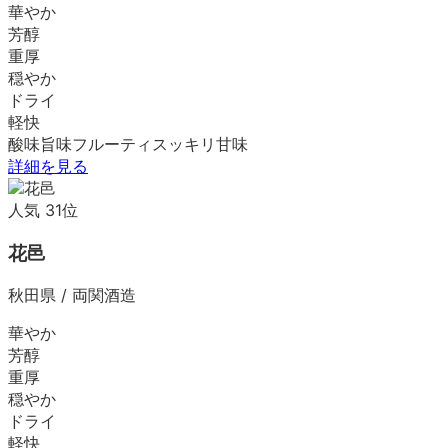
華やか
芳醇
重厚
穏やか
ドライ
軽快
酸味
旨味
フルーティ
スッキリ
甘味
詳細を見る
人気
31
位
花邑
秋田県
/
両関酒造
華やか
芳醇
重厚
穏やか
ドライ
軽快