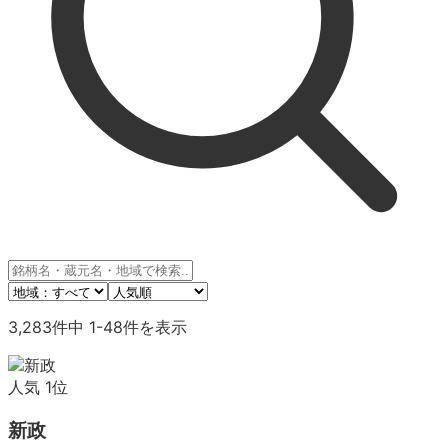
3,283
件中
1
-
48
件を表示
人気
1
位
新政