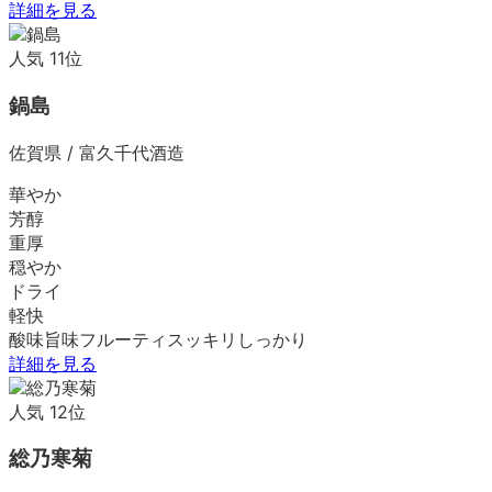
詳細を見る
人気
11
位
鍋島
佐賀県
/
富久千代酒造
華やか
芳醇
重厚
穏やか
ドライ
軽快
酸味
旨味
フルーティ
スッキリ
しっかり
詳細を見る
人気
12
位
総乃寒菊