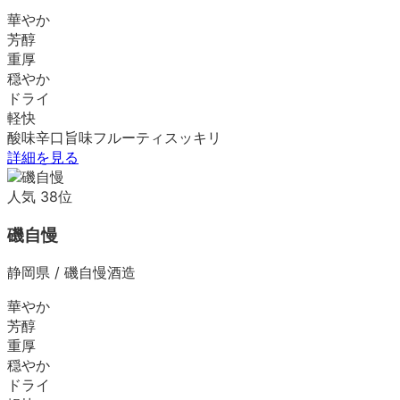
華やか
芳醇
重厚
穏やか
ドライ
軽快
酸味
辛口
旨味
フルーティ
スッキリ
詳細を見る
人気
38
位
磯自慢
静岡県
/
磯自慢酒造
華やか
芳醇
重厚
穏やか
ドライ