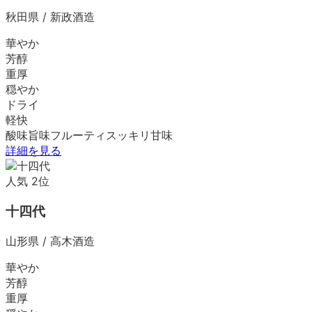
秋田県
/
新政酒造
華やか
芳醇
重厚
穏やか
ドライ
軽快
酸味
旨味
フルーティ
スッキリ
甘味
詳細を見る
人気
2
位
十四代
山形県
/
高木酒造
華やか
芳醇
重厚