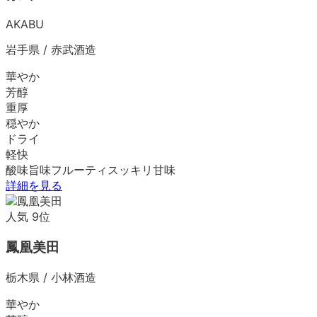
AKABU
岩手県
/
赤武酒造
華やか
芳醇
重厚
穏やか
ドライ
軽快
酸味
旨味
フルーティ
スッキリ
甘味
詳細を見る
人気
9
位
鳳凰美田
栃木県
/
小林酒造
華やか