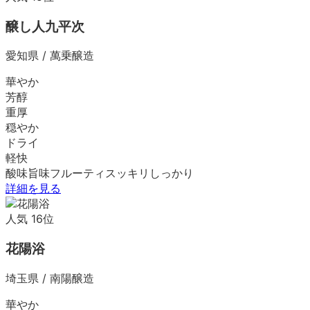
醸し人九平次
愛知県
/
萬乗醸造
華やか
芳醇
重厚
穏やか
ドライ
軽快
酸味
旨味
フルーティ
スッキリ
しっかり
詳細を見る
人気
16
位
花陽浴
埼玉県
/
南陽醸造
華やか