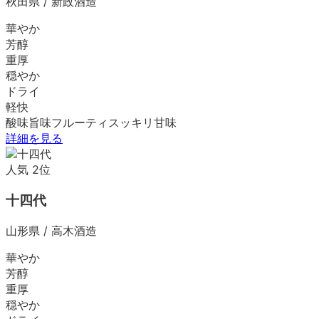
秋田県
/
新政酒造
華やか
芳醇
重厚
穏やか
ドライ
軽快
酸味
旨味
フルーティ
スッキリ
甘味
詳細を見る
人気
2
位
十四代
山形県
/
高木酒造
華やか
芳醇
重厚
穏やか