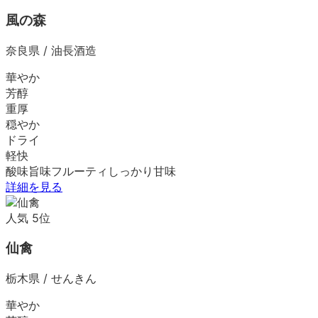
風の森
奈良県
/
油長酒造
華やか
芳醇
重厚
穏やか
ドライ
軽快
酸味
旨味
フルーティ
しっかり
甘味
詳細を見る
人気
5
位
仙禽
栃木県
/
せんきん
華やか