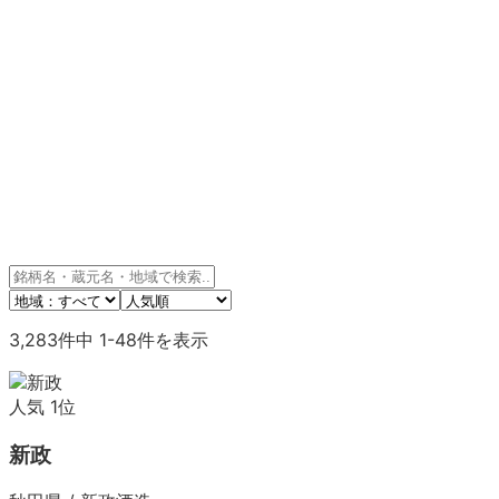
3,283
件中
1
-
48
件を表示
人気
1
位
新政