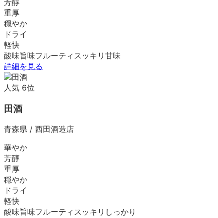
芳醇
重厚
穏やか
ドライ
軽快
酸味
旨味
フルーティ
スッキリ
甘味
詳細を見る
人気
6
位
田酒
青森県
/
西田酒造店
華やか
芳醇
重厚
穏やか
ドライ
軽快
酸味
旨味
フルーティ
スッキリ
しっかり