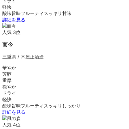
ドライ
軽快
酸味
旨味
フルーティ
スッキリ
甘味
詳細を見る
人気
3
位
而今
三重県
/
木屋正酒造
華やか
芳醇
重厚
穏やか
ドライ
軽快
酸味
旨味
フルーティ
スッキリ
しっかり
詳細を見る
人気
4
位