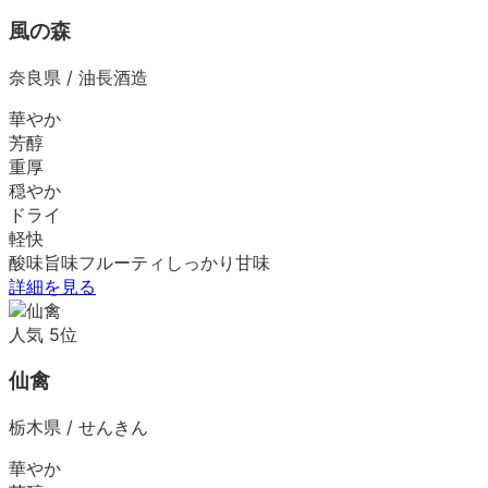
風の森
奈良県
/
油長酒造
華やか
芳醇
重厚
穏やか
ドライ
軽快
酸味
旨味
フルーティ
しっかり
甘味
詳細を見る
人気
5
位
仙禽
栃木県
/
せんきん
華やか