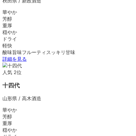
秋田県
/
新政酒造
華やか
芳醇
重厚
穏やか
ドライ
軽快
酸味
旨味
フルーティ
スッキリ
甘味
詳細を見る
人気
2
位
十四代
山形県
/
高木酒造
華やか
芳醇
重厚
穏やか