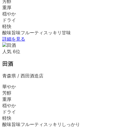
芳醇
重厚
穏やか
ドライ
軽快
酸味
旨味
フルーティ
スッキリ
甘味
詳細を見る
人気
6
位
田酒
青森県
/
西田酒造店
華やか
芳醇
重厚
穏やか
ドライ
軽快
酸味
旨味
フルーティ
スッキリ
しっかり