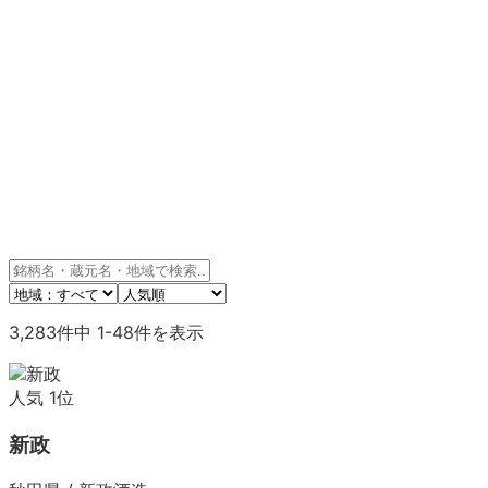
3,283
件中
1
-
48
件を表示
人気
1
位
新政