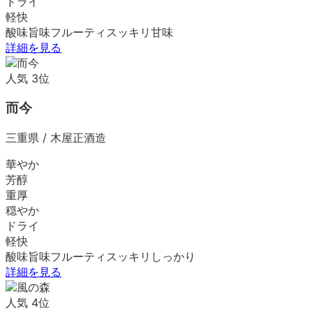
ドライ
軽快
酸味
旨味
フルーティ
スッキリ
甘味
詳細を見る
人気
3
位
而今
三重県
/
木屋正酒造
華やか
芳醇
重厚
穏やか
ドライ
軽快
酸味
旨味
フルーティ
スッキリ
しっかり
詳細を見る
人気
4
位