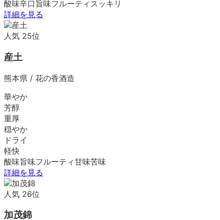
酸味
辛口
旨味
フルーティ
スッキリ
詳細を見る
人気
25
位
産土
熊本県
/
花の香酒造
華やか
芳醇
重厚
穏やか
ドライ
軽快
酸味
旨味
フルーティ
甘味
苦味
詳細を見る
人気
26
位
加茂錦