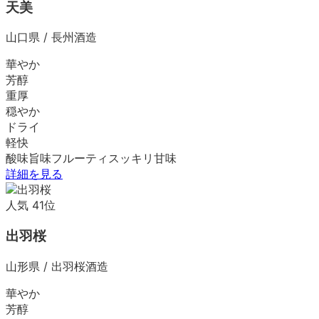
天美
山口県
/
長州酒造
華やか
芳醇
重厚
穏やか
ドライ
軽快
酸味
旨味
フルーティ
スッキリ
甘味
詳細を見る
人気
41
位
出羽桜
山形県
/
出羽桜酒造
華やか
芳醇