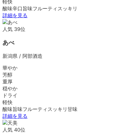
軽快
酸味
辛口
旨味
フルーティ
スッキリ
詳細を見る
人気
39
位
あべ
新潟県
/
阿部酒造
華やか
芳醇
重厚
穏やか
ドライ
軽快
酸味
旨味
フルーティ
スッキリ
甘味
詳細を見る
人気
40
位