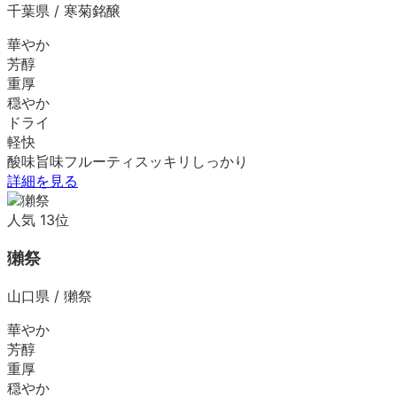
千葉県
/
寒菊銘醸
華やか
芳醇
重厚
穏やか
ドライ
軽快
酸味
旨味
フルーティ
スッキリ
しっかり
詳細を見る
人気
13
位
獺祭
山口県
/
獺祭
華やか
芳醇
重厚
穏やか