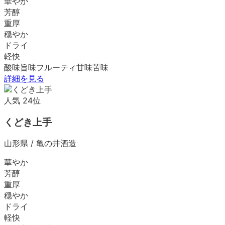
華やか
芳醇
重厚
穏やか
ドライ
軽快
酸味
旨味
フルーティ
甘味
苦味
詳細を見る
人気
24
位
くどき上手
山形県
/
亀の井酒造
華やか
芳醇
重厚
穏やか
ドライ
軽快