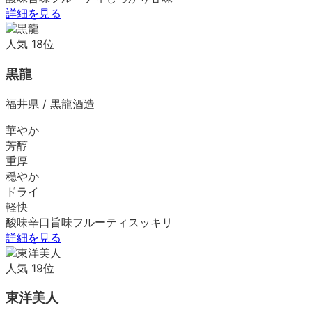
詳細を見る
人気
18
位
黒龍
福井県
/
黒龍酒造
華やか
芳醇
重厚
穏やか
ドライ
軽快
酸味
辛口
旨味
フルーティ
スッキリ
詳細を見る
人気
19
位
東洋美人