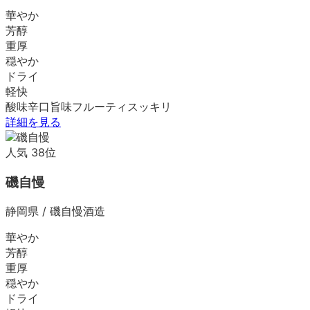
華やか
芳醇
重厚
穏やか
ドライ
軽快
酸味
辛口
旨味
フルーティ
スッキリ
詳細を見る
人気
38
位
磯自慢
静岡県
/
磯自慢酒造
華やか
芳醇
重厚
穏やか
ドライ