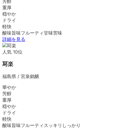
芳醇
重厚
穏やか
ドライ
軽快
酸味
旨味
フルーティ
甘味
苦味
詳細を見る
人気
10
位
冩楽
福島県
/
宮泉銘醸
華やか
芳醇
重厚
穏やか
ドライ
軽快
酸味
旨味
フルーティ
スッキリ
しっかり