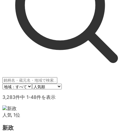
3,283
件中
1
-
48
件を表示
人気
1
位
新政