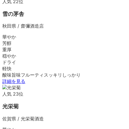
人気
22
位
雪の茅舎
秋田県
/
齋彌酒造店
華やか
芳醇
重厚
穏やか
ドライ
軽快
酸味
旨味
フルーティ
スッキリ
しっかり
詳細を見る
人気
23
位
光栄菊
佐賀県
/
光栄菊酒造