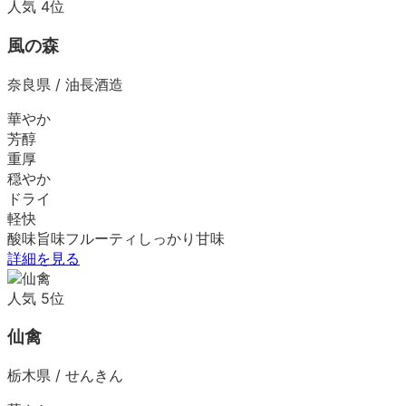
人気
4
位
風の森
奈良県
/
油長酒造
華やか
芳醇
重厚
穏やか
ドライ
軽快
酸味
旨味
フルーティ
しっかり
甘味
詳細を見る
人気
5
位
仙禽
栃木県
/
せんきん