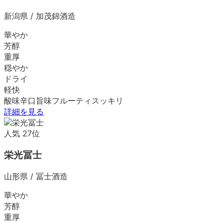
新潟県
/
加茂錦酒造
華やか
芳醇
重厚
穏やか
ドライ
軽快
酸味
辛口
旨味
フルーティ
スッキリ
詳細を見る
人気
27
位
栄光冨士
山形県
/
冨士酒造
華やか
芳醇
重厚