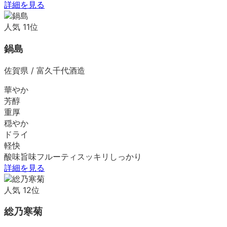
詳細を見る
人気
11
位
鍋島
佐賀県
/
富久千代酒造
華やか
芳醇
重厚
穏やか
ドライ
軽快
酸味
旨味
フルーティ
スッキリ
しっかり
詳細を見る
人気
12
位
総乃寒菊