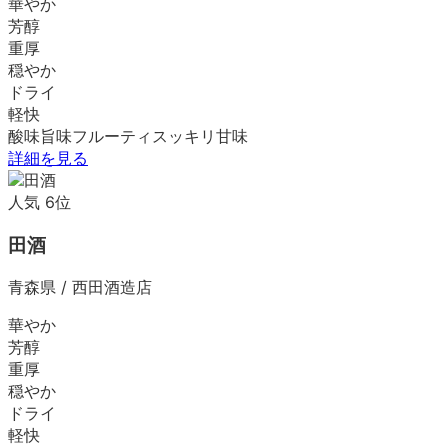
華やか
芳醇
重厚
穏やか
ドライ
軽快
酸味
旨味
フルーティ
スッキリ
甘味
詳細を見る
人気
6
位
田酒
青森県
/
西田酒造店
華やか
芳醇
重厚
穏やか
ドライ
軽快