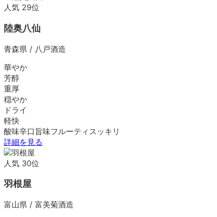
人気
29
位
陸奥八仙
青森県
/
八戸酒造
華やか
芳醇
重厚
穏やか
ドライ
軽快
酸味
辛口
旨味
フルーティ
スッキリ
詳細を見る
人気
30
位
羽根屋
富山県
/
富美菊酒造