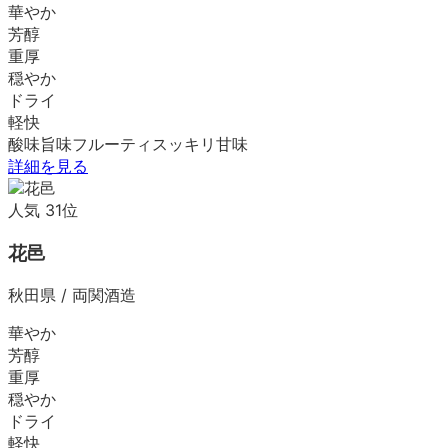
華やか
芳醇
重厚
穏やか
ドライ
軽快
酸味
旨味
フルーティ
スッキリ
甘味
詳細を見る
人気
31
位
花邑
秋田県
/
両関酒造
華やか
芳醇
重厚
穏やか
ドライ
軽快