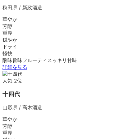
秋田県
/
新政酒造
華やか
芳醇
重厚
穏やか
ドライ
軽快
酸味
旨味
フルーティ
スッキリ
甘味
詳細を見る
人気
2
位
十四代
山形県
/
高木酒造
華やか
芳醇
重厚