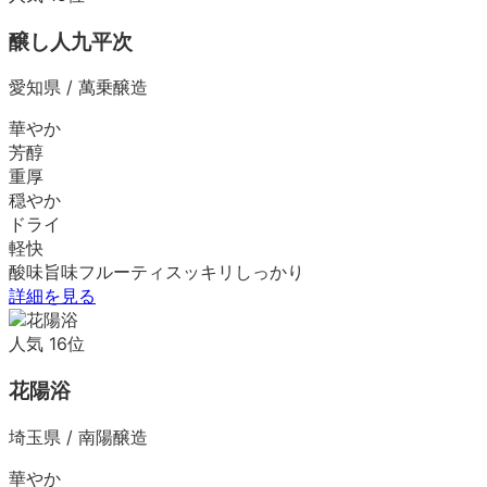
醸し人九平次
愛知県
/
萬乗醸造
華やか
芳醇
重厚
穏やか
ドライ
軽快
酸味
旨味
フルーティ
スッキリ
しっかり
詳細を見る
人気
16
位
花陽浴
埼玉県
/
南陽醸造
華やか