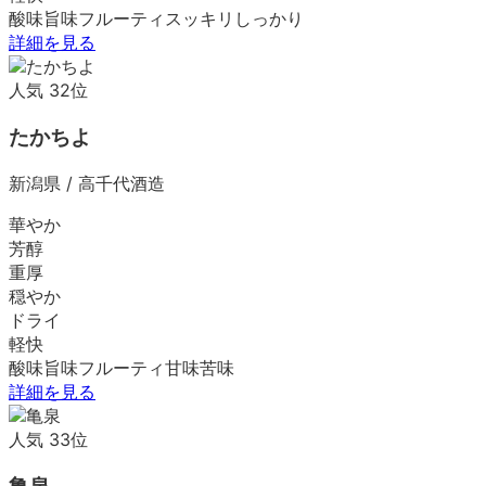
酸味
旨味
フルーティ
スッキリ
しっかり
詳細を見る
人気
32
位
たかちよ
新潟県
/
高千代酒造
華やか
芳醇
重厚
穏やか
ドライ
軽快
酸味
旨味
フルーティ
甘味
苦味
詳細を見る
人気
33
位