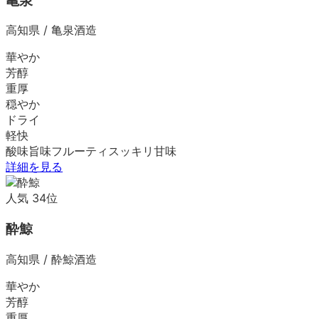
亀泉
高知県
/
亀泉酒造
華やか
芳醇
重厚
穏やか
ドライ
軽快
酸味
旨味
フルーティ
スッキリ
甘味
詳細を見る
人気
34
位
酔鯨
高知県
/
酔鯨酒造
華やか
芳醇
重厚