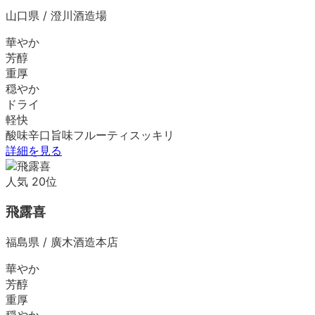
山口県
/
澄川酒造場
華やか
芳醇
重厚
穏やか
ドライ
軽快
酸味
辛口
旨味
フルーティ
スッキリ
詳細を見る
人気
20
位
飛露喜
福島県
/
廣木酒造本店
華やか
芳醇
重厚
穏やか