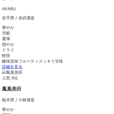
AKABU
岩手県
/
赤武酒造
華やか
芳醇
重厚
穏やか
ドライ
軽快
酸味
旨味
フルーティ
スッキリ
甘味
詳細を見る
人気
9
位
鳳凰美田
栃木県
/
小林酒造
華やか