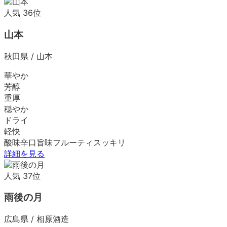
人気
36
位
山本
秋田県
/
山本
華やか
芳醇
重厚
穏やか
ドライ
軽快
酸味
辛口
旨味
フルーティ
スッキリ
詳細を見る
人気
37
位
雨後の月
広島県
/
相原酒造