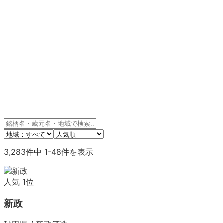
3,283
件中
1
-
48
件を表示
人気
1
位
新政