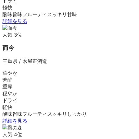
ドライ
軽快
酸味
旨味
フルーティ
スッキリ
甘味
詳細を見る
人気
3
位
而今
三重県
/
木屋正酒造
華やか
芳醇
重厚
穏やか
ドライ
軽快
酸味
旨味
フルーティ
スッキリ
しっかり
詳細を見る
人気
4
位