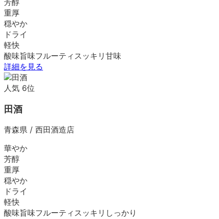
芳醇
重厚
穏やか
ドライ
軽快
酸味
旨味
フルーティ
スッキリ
甘味
詳細を見る
人気
6
位
田酒
青森県
/
西田酒造店
華やか
芳醇
重厚
穏やか
ドライ
軽快
酸味
旨味
フルーティ
スッキリ
しっかり