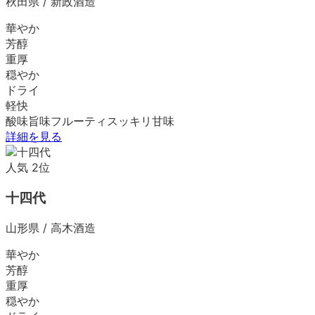
秋田県
/
新政酒造
華やか
芳醇
重厚
穏やか
ドライ
軽快
酸味
旨味
フルーティ
スッキリ
甘味
詳細を見る
人気
2
位
十四代
山形県
/
高木酒造
華やか
芳醇
重厚
穏やか