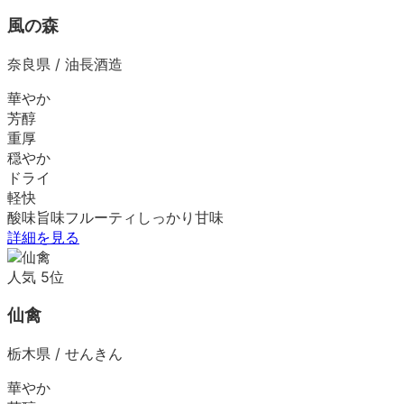
風の森
奈良県
/
油長酒造
華やか
芳醇
重厚
穏やか
ドライ
軽快
酸味
旨味
フルーティ
しっかり
甘味
詳細を見る
人気
5
位
仙禽
栃木県
/
せんきん
華やか