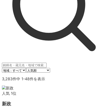
3,283
件中
1
-
48
件を表示
人気
1
位
新政