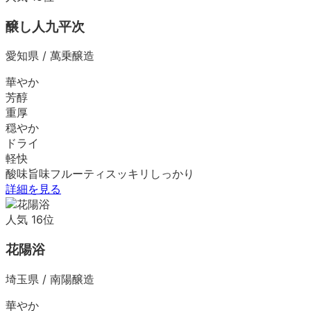
醸し人九平次
愛知県
/
萬乗醸造
華やか
芳醇
重厚
穏やか
ドライ
軽快
酸味
旨味
フルーティ
スッキリ
しっかり
詳細を見る
人気
16
位
花陽浴
埼玉県
/
南陽醸造
華やか