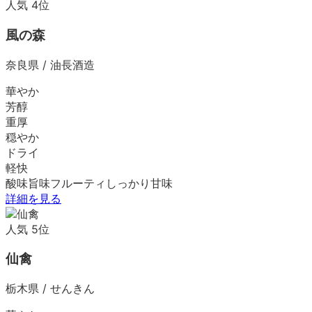
人気
4
位
風の森
奈良県
/
油長酒造
華やか
芳醇
重厚
穏やか
ドライ
軽快
酸味
旨味
フルーティ
しっかり
甘味
詳細を見る
人気
5
位
仙禽
栃木県
/
せんきん