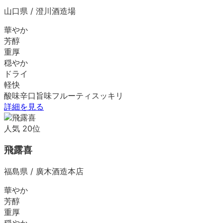
山口県
/
澄川酒造場
華やか
芳醇
重厚
穏やか
ドライ
軽快
酸味
辛口
旨味
フルーティ
スッキリ
詳細を見る
人気
20
位
飛露喜
福島県
/
廣木酒造本店
華やか
芳醇
重厚
穏やか