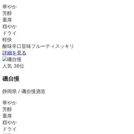
華やか
芳醇
重厚
穏やか
ドライ
軽快
酸味
辛口
旨味
フルーティ
スッキリ
詳細を見る
人気
38
位
磯自慢
静岡県
/
磯自慢酒造
華やか
芳醇
重厚
穏やか
ドライ