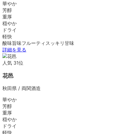
華やか
芳醇
重厚
穏やか
ドライ
軽快
酸味
旨味
フルーティ
スッキリ
甘味
詳細を見る
人気
31
位
花邑
秋田県
/
両関酒造
華やか
芳醇
重厚
穏やか
ドライ
軽快