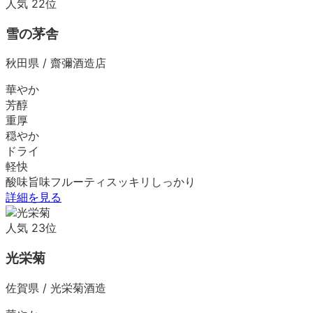
人気
22
位
雪の茅舎
秋田県
/
齋彌酒造店
華やか
芳醇
重厚
穏やか
ドライ
軽快
酸味
旨味
フルーティ
スッキリ
しっかり
詳細を見る
人気
23
位
光栄菊
佐賀県
/
光栄菊酒造