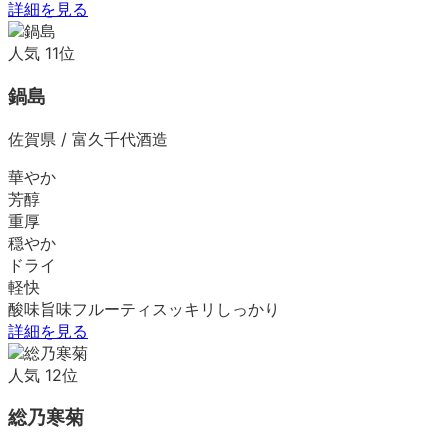
詳細を見る
人気
11
位
鍋島
佐賀県
/
富久千代酒造
華やか
芳醇
重厚
穏やか
ドライ
軽快
酸味
旨味
フルーティ
スッキリ
しっかり
詳細を見る
人気
12
位
総乃寒菊