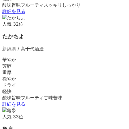
酸味
旨味
フルーティ
スッキリ
しっかり
詳細を見る
人気
32
位
たかちよ
新潟県
/
高千代酒造
華やか
芳醇
重厚
穏やか
ドライ
軽快
酸味
旨味
フルーティ
甘味
苦味
詳細を見る
人気
33
位