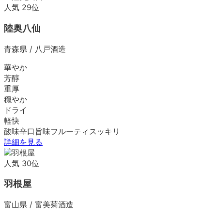
人気
29
位
陸奥八仙
青森県
/
八戸酒造
華やか
芳醇
重厚
穏やか
ドライ
軽快
酸味
辛口
旨味
フルーティ
スッキリ
詳細を見る
人気
30
位
羽根屋
富山県
/
富美菊酒造