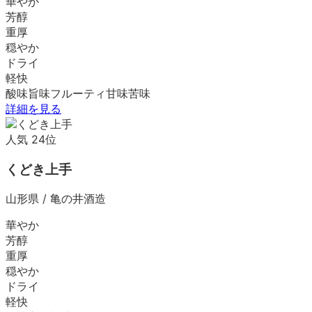
華やか
芳醇
重厚
穏やか
ドライ
軽快
酸味
旨味
フルーティ
甘味
苦味
詳細を見る
人気
24
位
くどき上手
山形県
/
亀の井酒造
華やか
芳醇
重厚
穏やか
ドライ
軽快