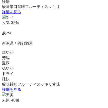
軽快
酸味
辛口
旨味
フルーティ
スッキリ
詳細を見る
人気
39
位
あべ
新潟県
/
阿部酒造
華やか
芳醇
重厚
穏やか
ドライ
軽快
酸味
旨味
フルーティ
スッキリ
甘味
詳細を見る
人気
40
位