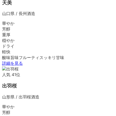
天美
山口県
/
長州酒造
華やか
芳醇
重厚
穏やか
ドライ
軽快
酸味
旨味
フルーティ
スッキリ
甘味
詳細を見る
人気
41
位
出羽桜
山形県
/
出羽桜酒造
華やか
芳醇