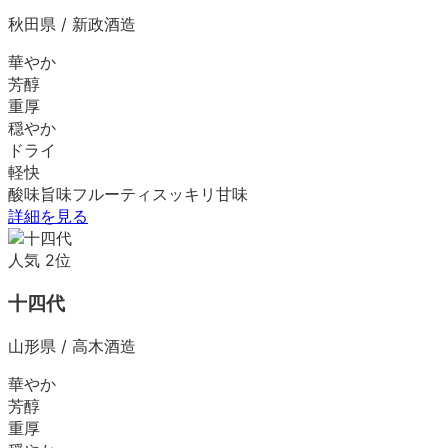
秋田県
/
新政酒造
華やか
芳醇
重厚
穏やか
ドライ
軽快
酸味
旨味
フルーティ
スッキリ
甘味
詳細を見る
人気
2
位
十四代
山形県
/
高木酒造
華やか
芳醇
重厚