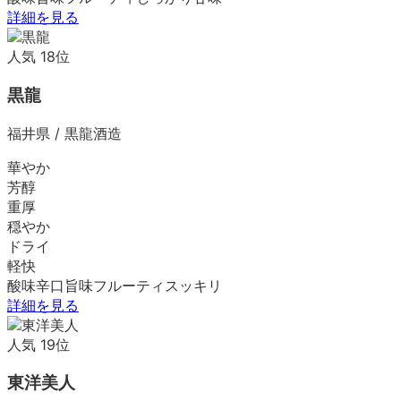
詳細を見る
人気
18
位
黒龍
福井県
/
黒龍酒造
華やか
芳醇
重厚
穏やか
ドライ
軽快
酸味
辛口
旨味
フルーティ
スッキリ
詳細を見る
人気
19
位
東洋美人