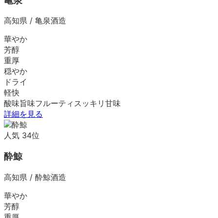
亀泉
高知県
/
亀泉酒造
華やか
芳醇
重厚
穏やか
ドライ
軽快
酸味
旨味
フルーティ
スッキリ
甘味
詳細を見る
人気
34
位
酔鯨
高知県
/
酔鯨酒造
華やか
芳醇
重厚