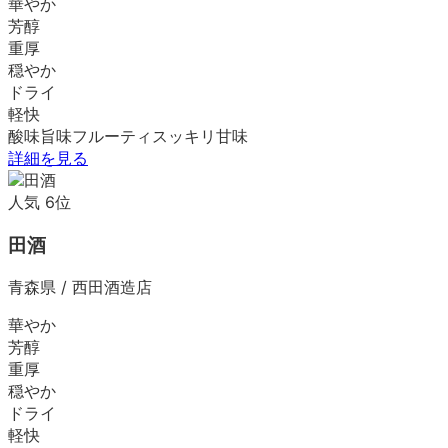
華やか
芳醇
重厚
穏やか
ドライ
軽快
酸味
旨味
フルーティ
スッキリ
甘味
詳細を見る
人気
6
位
田酒
青森県
/
西田酒造店
華やか
芳醇
重厚
穏やか
ドライ
軽快