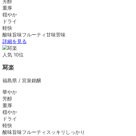
芳醇
重厚
穏やか
ドライ
軽快
酸味
旨味
フルーティ
甘味
苦味
詳細を見る
人気
10
位
冩楽
福島県
/
宮泉銘醸
華やか
芳醇
重厚
穏やか
ドライ
軽快
酸味
旨味
フルーティ
スッキリ
しっかり