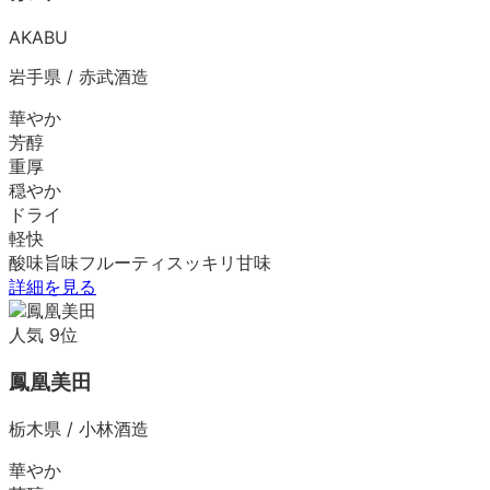
AKABU
岩手県
/
赤武酒造
華やか
芳醇
重厚
穏やか
ドライ
軽快
酸味
旨味
フルーティ
スッキリ
甘味
詳細を見る
人気
9
位
鳳凰美田
栃木県
/
小林酒造
華やか