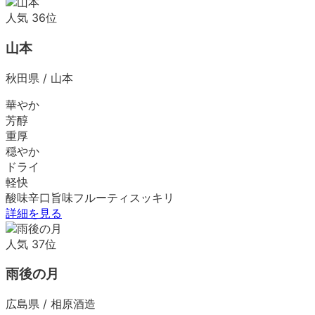
人気
36
位
山本
秋田県
/
山本
華やか
芳醇
重厚
穏やか
ドライ
軽快
酸味
辛口
旨味
フルーティ
スッキリ
詳細を見る
人気
37
位
雨後の月
広島県
/
相原酒造