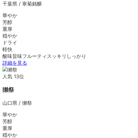
千葉県
/
寒菊銘醸
華やか
芳醇
重厚
穏やか
ドライ
軽快
酸味
旨味
フルーティ
スッキリ
しっかり
詳細を見る
人気
13
位
獺祭
山口県
/
獺祭
華やか
芳醇
重厚
穏やか