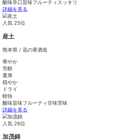
酸味
辛口
旨味
フルーティ
スッキリ
詳細を見る
人気
25
位
産土
熊本県
/
花の香酒造
華やか
芳醇
重厚
穏やか
ドライ
軽快
酸味
旨味
フルーティ
甘味
苦味
詳細を見る
人気
26
位
加茂錦