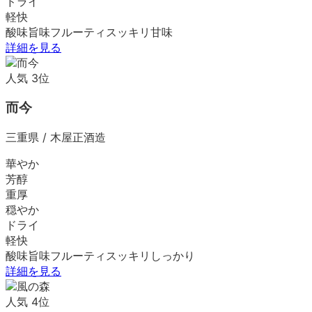
ドライ
軽快
酸味
旨味
フルーティ
スッキリ
甘味
詳細を見る
人気
3
位
而今
三重県
/
木屋正酒造
華やか
芳醇
重厚
穏やか
ドライ
軽快
酸味
旨味
フルーティ
スッキリ
しっかり
詳細を見る
人気
4
位