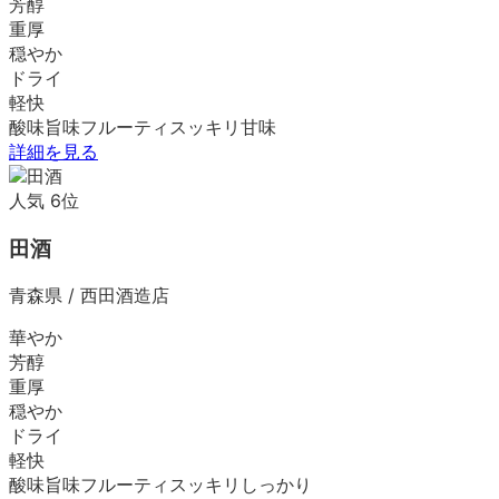
芳醇
重厚
穏やか
ドライ
軽快
酸味
旨味
フルーティ
スッキリ
甘味
詳細を見る
人気
6
位
田酒
青森県
/
西田酒造店
華やか
芳醇
重厚
穏やか
ドライ
軽快
酸味
旨味
フルーティ
スッキリ
しっかり