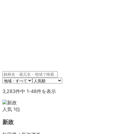
3,283
件中
1
-
48
件を表示
人気
1
位
新政