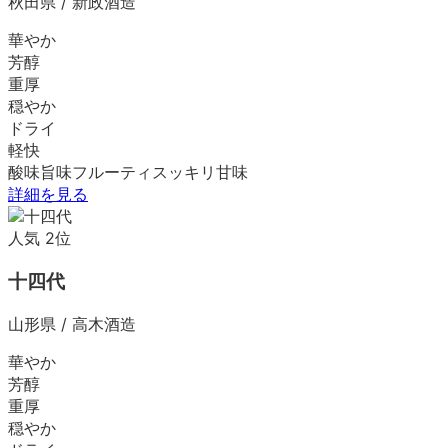
秋田県
/
新政酒造
華やか
芳醇
重厚
穏やか
ドライ
軽快
酸味
旨味
フルーティ
スッキリ
甘味
詳細を見る
人気
2
位
十四代
山形県
/
高木酒造
華やか
芳醇
重厚
穏やか