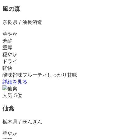
風の森
奈良県
/
油長酒造
華やか
芳醇
重厚
穏やか
ドライ
軽快
酸味
旨味
フルーティ
しっかり
甘味
詳細を見る
人気
5
位
仙禽
栃木県
/
せんきん
華やか