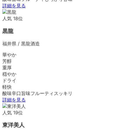
詳細を見る
人気
18
位
黒龍
福井県
/
黒龍酒造
華やか
芳醇
重厚
穏やか
ドライ
軽快
酸味
辛口
旨味
フルーティ
スッキリ
詳細を見る
人気
19
位
東洋美人