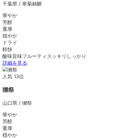
千葉県
/
寒菊銘醸
華やか
芳醇
重厚
穏やか
ドライ
軽快
酸味
旨味
フルーティ
スッキリ
しっかり
詳細を見る
人気
13
位
獺祭
山口県
/
獺祭
華やか
芳醇
重厚
穏やか