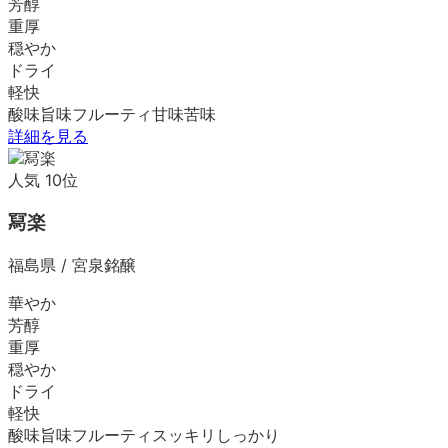
芳醇
重厚
穏やか
ドライ
軽快
酸味
旨味
フルーティ
甘味
苦味
詳細を見る
人気
10
位
冩楽
福島県
/
宮泉銘醸
華やか
芳醇
重厚
穏やか
ドライ
軽快
酸味
旨味
フルーティ
スッキリ
しっかり