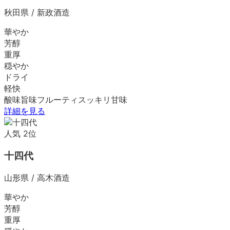
秋田県
/
新政酒造
華やか
芳醇
重厚
穏やか
ドライ
軽快
酸味
旨味
フルーティ
スッキリ
甘味
詳細を見る
人気
2
位
十四代
山形県
/
高木酒造
華やか
芳醇
重厚