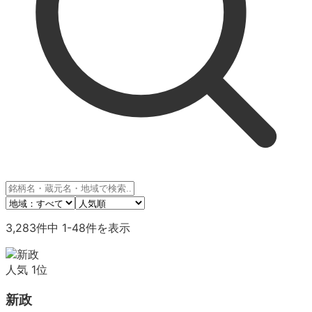
3,283
件中
1
-
48
件を表示
人気
1
位
新政