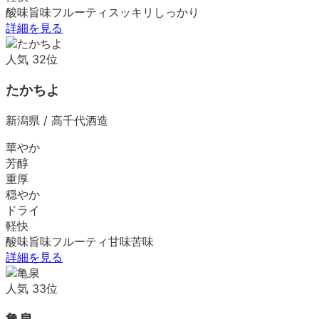
酸味
旨味
フルーティ
スッキリ
しっかり
詳細を見る
人気
32
位
たかちよ
新潟県
/
高千代酒造
華やか
芳醇
重厚
穏やか
ドライ
軽快
酸味
旨味
フルーティ
甘味
苦味
詳細を見る
人気
33
位