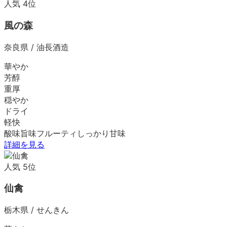
人気
4
位
風の森
奈良県
/
油長酒造
華やか
芳醇
重厚
穏やか
ドライ
軽快
酸味
旨味
フルーティ
しっかり
甘味
詳細を見る
人気
5
位
仙禽
栃木県
/
せんきん