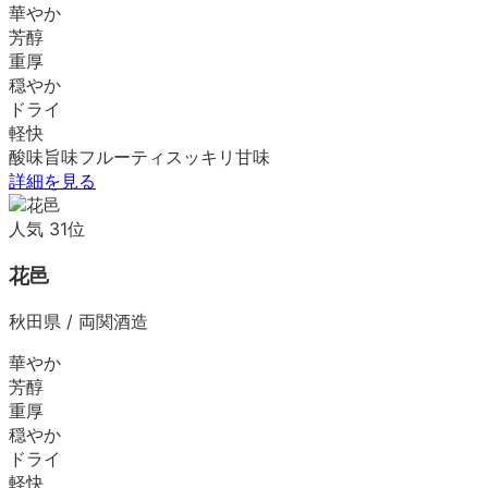
華やか
芳醇
重厚
穏やか
ドライ
軽快
酸味
旨味
フルーティ
スッキリ
甘味
詳細を見る
人気
31
位
花邑
秋田県
/
両関酒造
華やか
芳醇
重厚
穏やか
ドライ
軽快