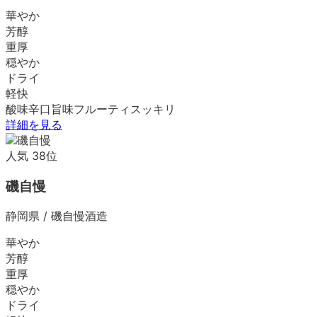
華やか
芳醇
重厚
穏やか
ドライ
軽快
酸味
辛口
旨味
フルーティ
スッキリ
詳細を見る
人気
38
位
磯自慢
静岡県
/
磯自慢酒造
華やか
芳醇
重厚
穏やか
ドライ