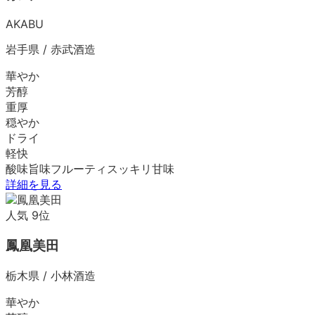
AKABU
岩手県
/
赤武酒造
華やか
芳醇
重厚
穏やか
ドライ
軽快
酸味
旨味
フルーティ
スッキリ
甘味
詳細を見る
人気
9
位
鳳凰美田
栃木県
/
小林酒造
華やか