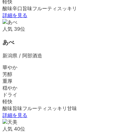
軽快
酸味
辛口
旨味
フルーティ
スッキリ
詳細を見る
人気
39
位
あべ
新潟県
/
阿部酒造
華やか
芳醇
重厚
穏やか
ドライ
軽快
酸味
旨味
フルーティ
スッキリ
甘味
詳細を見る
人気
40
位