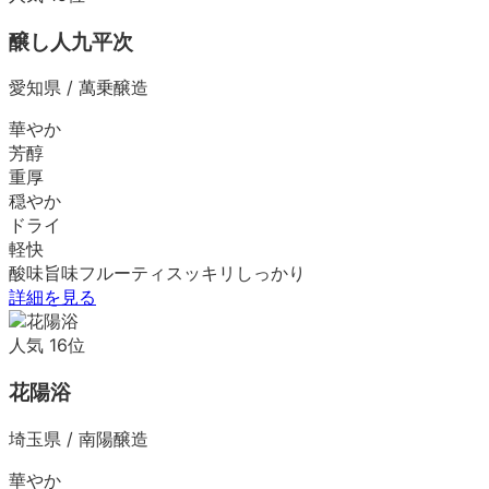
醸し人九平次
愛知県
/
萬乗醸造
華やか
芳醇
重厚
穏やか
ドライ
軽快
酸味
旨味
フルーティ
スッキリ
しっかり
詳細を見る
人気
16
位
花陽浴
埼玉県
/
南陽醸造
華やか