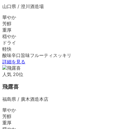
山口県
/
澄川酒造場
華やか
芳醇
重厚
穏やか
ドライ
軽快
酸味
辛口
旨味
フルーティ
スッキリ
詳細を見る
人気
20
位
飛露喜
福島県
/
廣木酒造本店
華やか
芳醇
重厚
穏やか