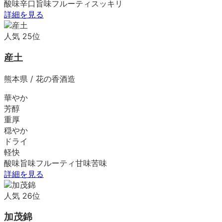
酸味
辛口
旨味
フルーティ
スッキリ
詳細を見る
人気
25
位
産土
熊本県
/
花の香酒造
華やか
芳醇
重厚
穏やか
ドライ
軽快
酸味
旨味
フルーティ
甘味
苦味
詳細を見る
人気
26
位
加茂錦