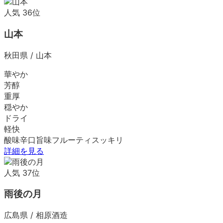
人気
36
位
山本
秋田県
/
山本
華やか
芳醇
重厚
穏やか
ドライ
軽快
酸味
辛口
旨味
フルーティ
スッキリ
詳細を見る
人気
37
位
雨後の月
広島県
/
相原酒造