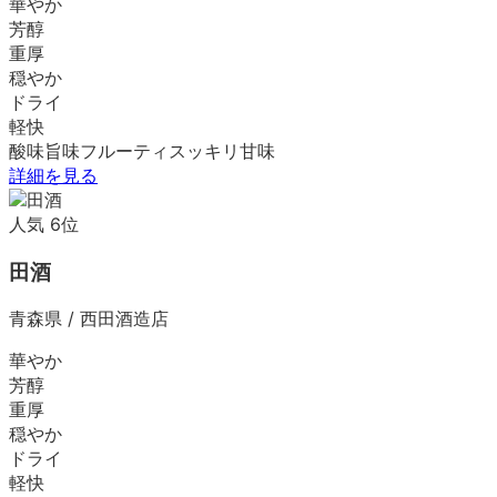
華やか
芳醇
重厚
穏やか
ドライ
軽快
酸味
旨味
フルーティ
スッキリ
甘味
詳細を見る
人気
6
位
田酒
青森県
/
西田酒造店
華やか
芳醇
重厚
穏やか
ドライ
軽快