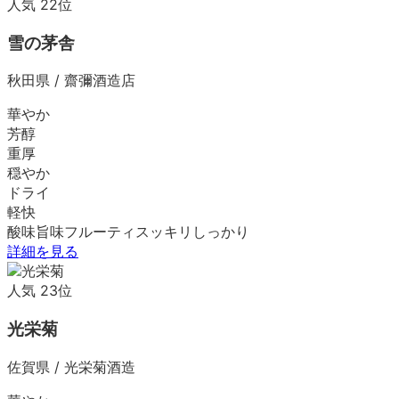
人気
22
位
雪の茅舎
秋田県
/
齋彌酒造店
華やか
芳醇
重厚
穏やか
ドライ
軽快
酸味
旨味
フルーティ
スッキリ
しっかり
詳細を見る
人気
23
位
光栄菊
佐賀県
/
光栄菊酒造