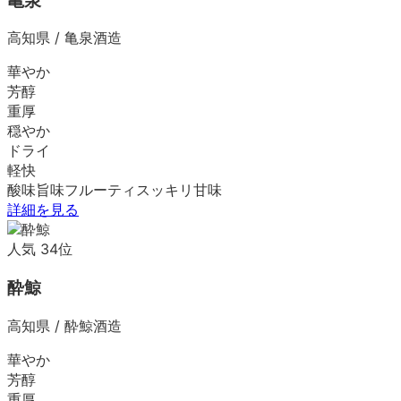
亀泉
高知県
/
亀泉酒造
華やか
芳醇
重厚
穏やか
ドライ
軽快
酸味
旨味
フルーティ
スッキリ
甘味
詳細を見る
人気
34
位
酔鯨
高知県
/
酔鯨酒造
華やか
芳醇
重厚