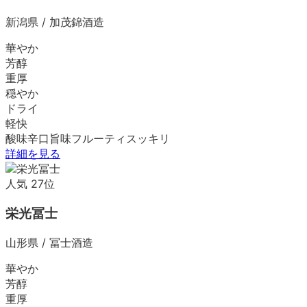
新潟県
/
加茂錦酒造
華やか
芳醇
重厚
穏やか
ドライ
軽快
酸味
辛口
旨味
フルーティ
スッキリ
詳細を見る
人気
27
位
栄光冨士
山形県
/
冨士酒造
華やか
芳醇
重厚