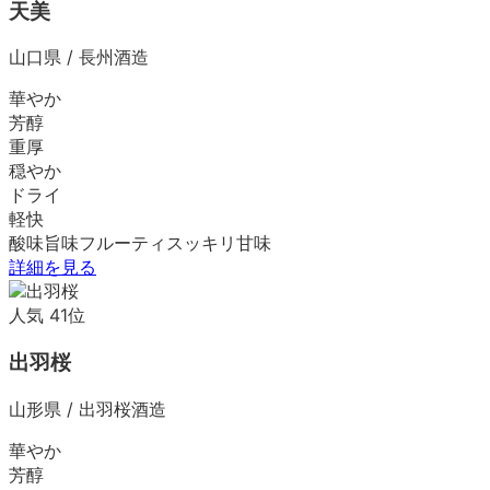
天美
山口県
/
長州酒造
華やか
芳醇
重厚
穏やか
ドライ
軽快
酸味
旨味
フルーティ
スッキリ
甘味
詳細を見る
人気
41
位
出羽桜
山形県
/
出羽桜酒造
華やか
芳醇