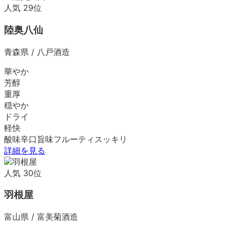
人気
29
位
陸奥八仙
青森県
/
八戸酒造
華やか
芳醇
重厚
穏やか
ドライ
軽快
酸味
辛口
旨味
フルーティ
スッキリ
詳細を見る
人気
30
位
羽根屋
富山県
/
富美菊酒造