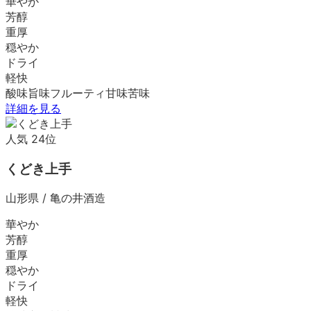
華やか
芳醇
重厚
穏やか
ドライ
軽快
酸味
旨味
フルーティ
甘味
苦味
詳細を見る
人気
24
位
くどき上手
山形県
/
亀の井酒造
華やか
芳醇
重厚
穏やか
ドライ
軽快