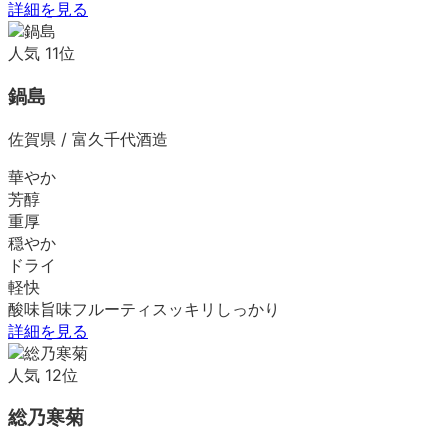
詳細を見る
人気
11
位
鍋島
佐賀県
/
富久千代酒造
華やか
芳醇
重厚
穏やか
ドライ
軽快
酸味
旨味
フルーティ
スッキリ
しっかり
詳細を見る
人気
12
位
総乃寒菊