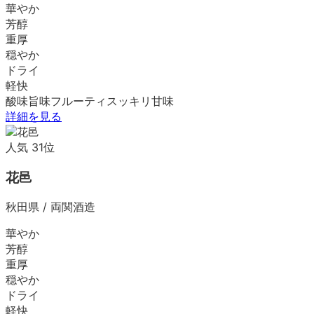
華やか
芳醇
重厚
穏やか
ドライ
軽快
酸味
旨味
フルーティ
スッキリ
甘味
詳細を見る
人気
31
位
花邑
秋田県
/
両関酒造
華やか
芳醇
重厚
穏やか
ドライ
軽快