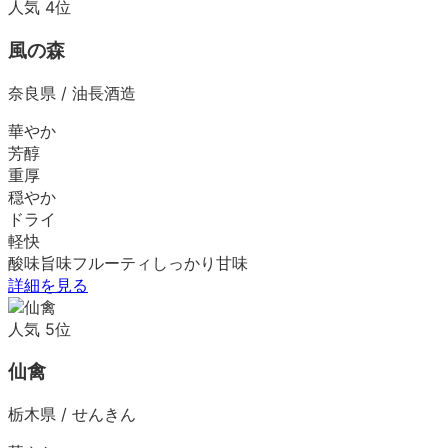
人気
4
位
風の森
奈良県
/
油長酒造
華やか
芳醇
重厚
穏やか
ドライ
軽快
酸味
旨味
フルーティ
しっかり
甘味
詳細を見る
人気
5
位
仙禽
栃木県
/
せんきん