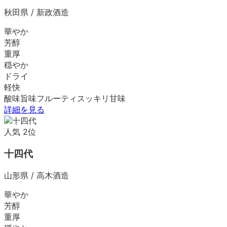
秋田県
/
新政酒造
華やか
芳醇
重厚
穏やか
ドライ
軽快
酸味
旨味
フルーティ
スッキリ
甘味
詳細を見る
人気
2
位
十四代
山形県
/
高木酒造
華やか
芳醇
重厚