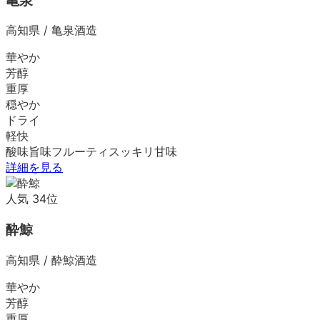
亀泉
高知県
/
亀泉酒造
華やか
芳醇
重厚
穏やか
ドライ
軽快
酸味
旨味
フルーティ
スッキリ
甘味
詳細を見る
人気
34
位
酔鯨
高知県
/
酔鯨酒造
華やか
芳醇
重厚