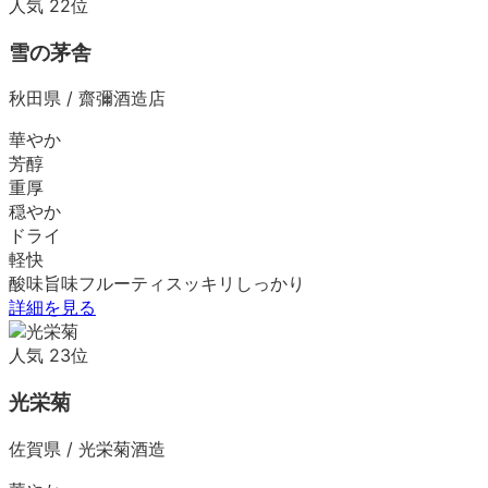
人気
22
位
雪の茅舎
秋田県
/
齋彌酒造店
華やか
芳醇
重厚
穏やか
ドライ
軽快
酸味
旨味
フルーティ
スッキリ
しっかり
詳細を見る
人気
23
位
光栄菊
佐賀県
/
光栄菊酒造