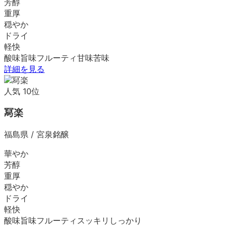
芳醇
重厚
穏やか
ドライ
軽快
酸味
旨味
フルーティ
甘味
苦味
詳細を見る
人気
10
位
冩楽
福島県
/
宮泉銘醸
華やか
芳醇
重厚
穏やか
ドライ
軽快
酸味
旨味
フルーティ
スッキリ
しっかり