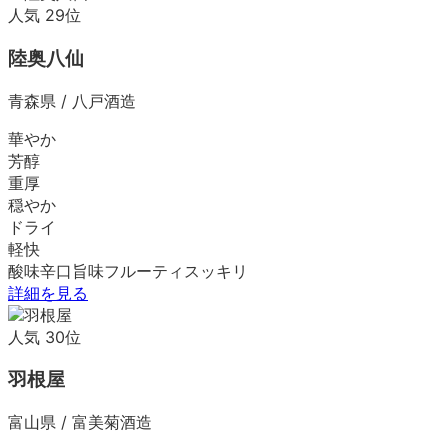
人気
29
位
陸奥八仙
青森県
/
八戸酒造
華やか
芳醇
重厚
穏やか
ドライ
軽快
酸味
辛口
旨味
フルーティ
スッキリ
詳細を見る
人気
30
位
羽根屋
富山県
/
富美菊酒造