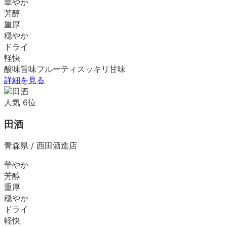
華やか
芳醇
重厚
穏やか
ドライ
軽快
酸味
旨味
フルーティ
スッキリ
甘味
詳細を見る
人気
6
位
田酒
青森県
/
西田酒造店
華やか
芳醇
重厚
穏やか
ドライ
軽快