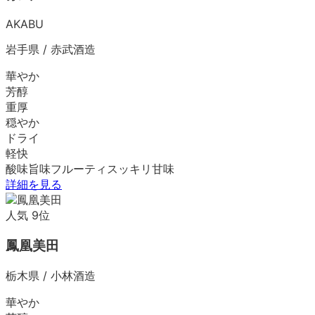
AKABU
岩手県
/
赤武酒造
華やか
芳醇
重厚
穏やか
ドライ
軽快
酸味
旨味
フルーティ
スッキリ
甘味
詳細を見る
人気
9
位
鳳凰美田
栃木県
/
小林酒造
華やか