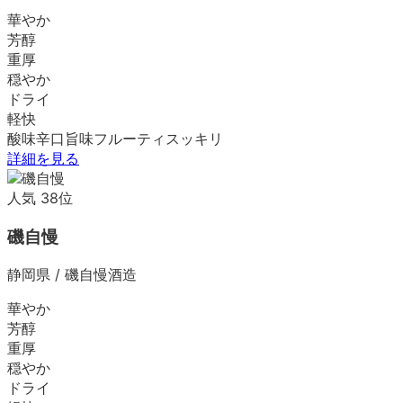
華やか
芳醇
重厚
穏やか
ドライ
軽快
酸味
辛口
旨味
フルーティ
スッキリ
詳細を見る
人気
38
位
磯自慢
静岡県
/
磯自慢酒造
華やか
芳醇
重厚
穏やか
ドライ