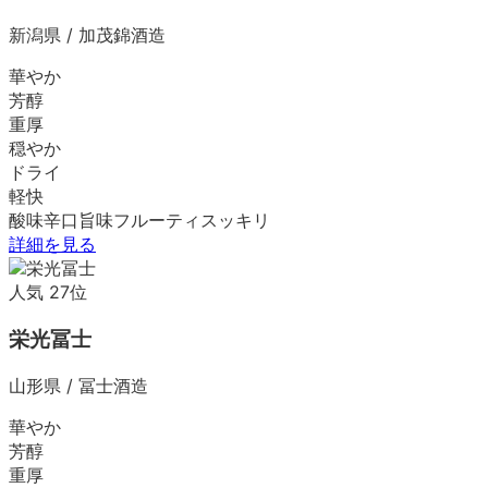
新潟県
/
加茂錦酒造
華やか
芳醇
重厚
穏やか
ドライ
軽快
酸味
辛口
旨味
フルーティ
スッキリ
詳細を見る
人気
27
位
栄光冨士
山形県
/
冨士酒造
華やか
芳醇
重厚