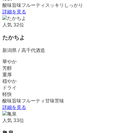
酸味
旨味
フルーティ
スッキリ
しっかり
詳細を見る
人気
32
位
たかちよ
新潟県
/
高千代酒造
華やか
芳醇
重厚
穏やか
ドライ
軽快
酸味
旨味
フルーティ
甘味
苦味
詳細を見る
人気
33
位