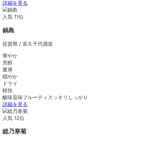
詳細を見る
人気
11
位
鍋島
佐賀県
/
富久千代酒造
華やか
芳醇
重厚
穏やか
ドライ
軽快
酸味
旨味
フルーティ
スッキリ
しっかり
詳細を見る
人気
12
位
総乃寒菊