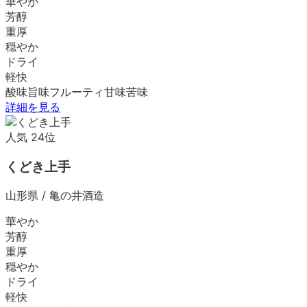
華やか
芳醇
重厚
穏やか
ドライ
軽快
酸味
旨味
フルーティ
甘味
苦味
詳細を見る
人気
24
位
くどき上手
山形県
/
亀の井酒造
華やか
芳醇
重厚
穏やか
ドライ
軽快