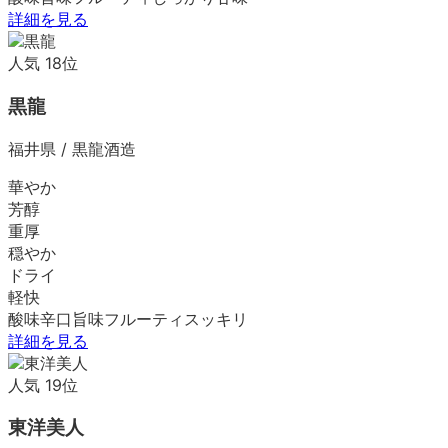
詳細を見る
人気
18
位
黒龍
福井県
/
黒龍酒造
華やか
芳醇
重厚
穏やか
ドライ
軽快
酸味
辛口
旨味
フルーティ
スッキリ
詳細を見る
人気
19
位
東洋美人