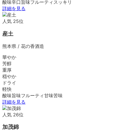
酸味
辛口
旨味
フルーティ
スッキリ
詳細を見る
人気
25
位
産土
熊本県
/
花の香酒造
華やか
芳醇
重厚
穏やか
ドライ
軽快
酸味
旨味
フルーティ
甘味
苦味
詳細を見る
人気
26
位
加茂錦