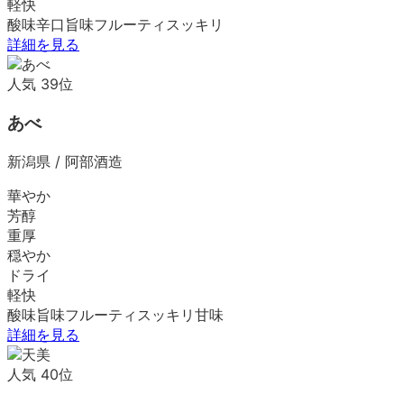
軽快
酸味
辛口
旨味
フルーティ
スッキリ
詳細を見る
人気
39
位
あべ
新潟県
/
阿部酒造
華やか
芳醇
重厚
穏やか
ドライ
軽快
酸味
旨味
フルーティ
スッキリ
甘味
詳細を見る
人気
40
位