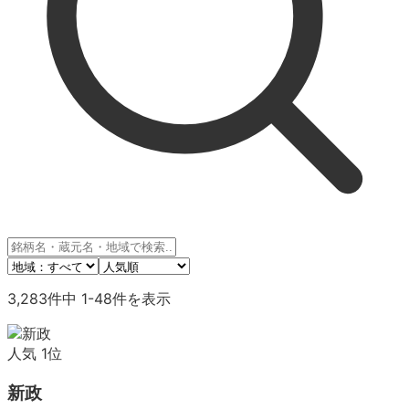
3,283
件中
1
-
48
件を表示
人気
1
位
新政