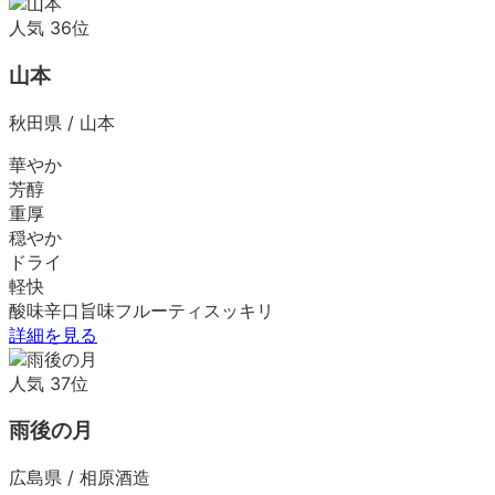
人気
36
位
山本
秋田県
/
山本
華やか
芳醇
重厚
穏やか
ドライ
軽快
酸味
辛口
旨味
フルーティ
スッキリ
詳細を見る
人気
37
位
雨後の月
広島県
/
相原酒造