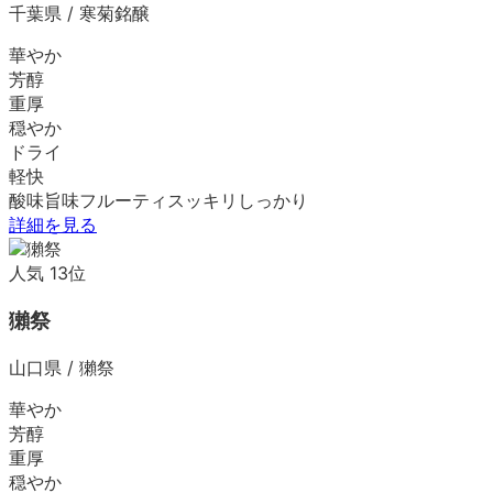
千葉県
/
寒菊銘醸
華やか
芳醇
重厚
穏やか
ドライ
軽快
酸味
旨味
フルーティ
スッキリ
しっかり
詳細を見る
人気
13
位
獺祭
山口県
/
獺祭
華やか
芳醇
重厚
穏やか