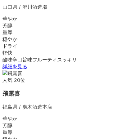
山口県
/
澄川酒造場
華やか
芳醇
重厚
穏やか
ドライ
軽快
酸味
辛口
旨味
フルーティ
スッキリ
詳細を見る
人気
20
位
飛露喜
福島県
/
廣木酒造本店
華やか
芳醇
重厚
穏やか