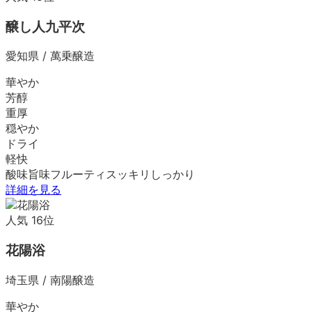
醸し人九平次
愛知県
/
萬乗醸造
華やか
芳醇
重厚
穏やか
ドライ
軽快
酸味
旨味
フルーティ
スッキリ
しっかり
詳細を見る
人気
16
位
花陽浴
埼玉県
/
南陽醸造
華やか