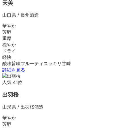
天美
山口県
/
長州酒造
華やか
芳醇
重厚
穏やか
ドライ
軽快
酸味
旨味
フルーティ
スッキリ
甘味
詳細を見る
人気
41
位
出羽桜
山形県
/
出羽桜酒造
華やか
芳醇