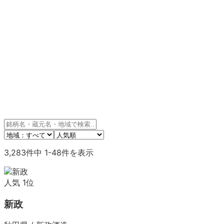
3,283
件中
1
-
48
件を表示
人気
1
位
新政