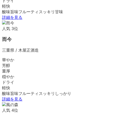
ドライ
軽快
酸味
旨味
フルーティ
スッキリ
甘味
詳細を見る
人気
3
位
而今
三重県
/
木屋正酒造
華やか
芳醇
重厚
穏やか
ドライ
軽快
酸味
旨味
フルーティ
スッキリ
しっかり
詳細を見る
人気
4
位