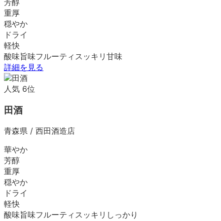
芳醇
重厚
穏やか
ドライ
軽快
酸味
旨味
フルーティ
スッキリ
甘味
詳細を見る
人気
6
位
田酒
青森県
/
西田酒造店
華やか
芳醇
重厚
穏やか
ドライ
軽快
酸味
旨味
フルーティ
スッキリ
しっかり