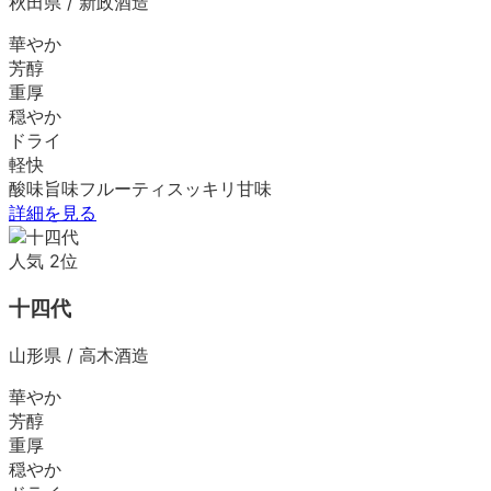
秋田県
/
新政酒造
華やか
芳醇
重厚
穏やか
ドライ
軽快
酸味
旨味
フルーティ
スッキリ
甘味
詳細を見る
人気
2
位
十四代
山形県
/
高木酒造
華やか
芳醇
重厚
穏やか