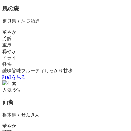
風の森
奈良県
/
油長酒造
華やか
芳醇
重厚
穏やか
ドライ
軽快
酸味
旨味
フルーティ
しっかり
甘味
詳細を見る
人気
5
位
仙禽
栃木県
/
せんきん
華やか