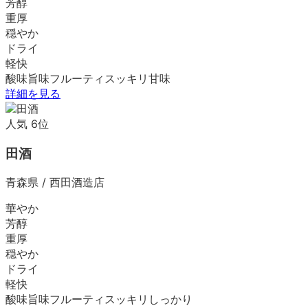
芳醇
重厚
穏やか
ドライ
軽快
酸味
旨味
フルーティ
スッキリ
甘味
詳細を見る
人気
6
位
田酒
青森県
/
西田酒造店
華やか
芳醇
重厚
穏やか
ドライ
軽快
酸味
旨味
フルーティ
スッキリ
しっかり