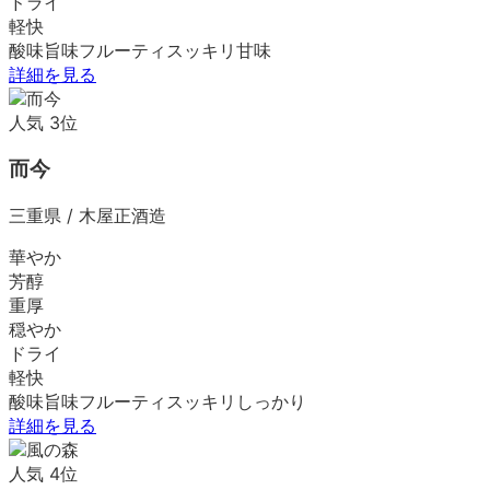
ドライ
軽快
酸味
旨味
フルーティ
スッキリ
甘味
詳細を見る
人気
3
位
而今
三重県
/
木屋正酒造
華やか
芳醇
重厚
穏やか
ドライ
軽快
酸味
旨味
フルーティ
スッキリ
しっかり
詳細を見る
人気
4
位