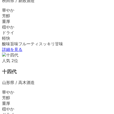
秋田県
/
新政酒造
華やか
芳醇
重厚
穏やか
ドライ
軽快
酸味
旨味
フルーティ
スッキリ
甘味
詳細を見る
人気
2
位
十四代
山形県
/
高木酒造
華やか
芳醇
重厚
穏やか