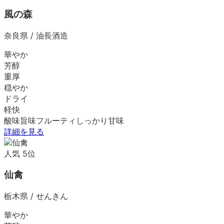
風の森
奈良県
/
油長酒造
華やか
芳醇
重厚
穏やか
ドライ
軽快
酸味
旨味
フルーティ
しっかり
甘味
詳細を見る
人気
5
位
仙禽
栃木県
/
せんきん
華やか