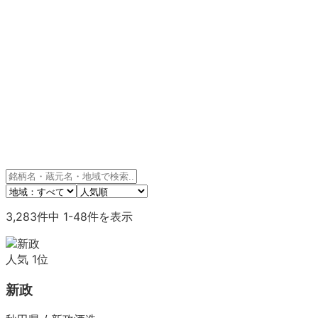
3,283
件中
1
-
48
件を表示
人気
1
位
新政