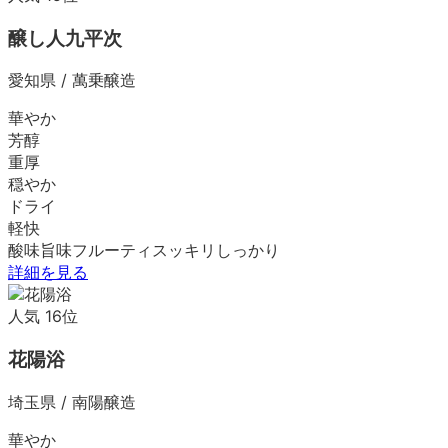
醸し人九平次
愛知県
/
萬乗醸造
華やか
芳醇
重厚
穏やか
ドライ
軽快
酸味
旨味
フルーティ
スッキリ
しっかり
詳細を見る
人気
16
位
花陽浴
埼玉県
/
南陽醸造
華やか