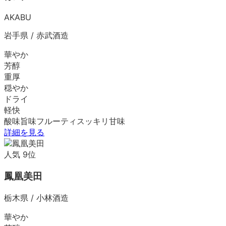
AKABU
岩手県
/
赤武酒造
華やか
芳醇
重厚
穏やか
ドライ
軽快
酸味
旨味
フルーティ
スッキリ
甘味
詳細を見る
人気
9
位
鳳凰美田
栃木県
/
小林酒造
華やか