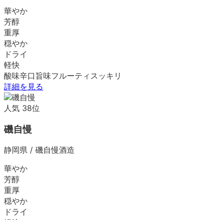
華やか
芳醇
重厚
穏やか
ドライ
軽快
酸味
辛口
旨味
フルーティ
スッキリ
詳細を見る
人気
38
位
磯自慢
静岡県
/
磯自慢酒造
華やか
芳醇
重厚
穏やか
ドライ