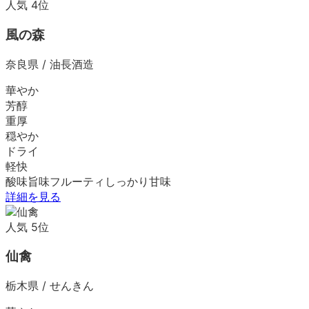
人気
4
位
風の森
奈良県
/
油長酒造
華やか
芳醇
重厚
穏やか
ドライ
軽快
酸味
旨味
フルーティ
しっかり
甘味
詳細を見る
人気
5
位
仙禽
栃木県
/
せんきん