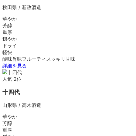
秋田県
/
新政酒造
華やか
芳醇
重厚
穏やか
ドライ
軽快
酸味
旨味
フルーティ
スッキリ
甘味
詳細を見る
人気
2
位
十四代
山形県
/
高木酒造
華やか
芳醇
重厚