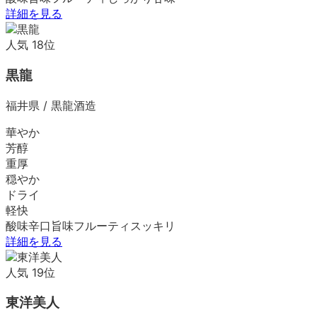
詳細を見る
人気
18
位
黒龍
福井県
/
黒龍酒造
華やか
芳醇
重厚
穏やか
ドライ
軽快
酸味
辛口
旨味
フルーティ
スッキリ
詳細を見る
人気
19
位
東洋美人