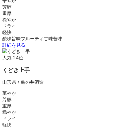
華やか
芳醇
重厚
穏やか
ドライ
軽快
酸味
旨味
フルーティ
甘味
苦味
詳細を見る
人気
24
位
くどき上手
山形県
/
亀の井酒造
華やか
芳醇
重厚
穏やか
ドライ
軽快