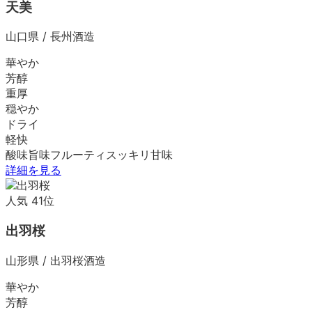
天美
山口県
/
長州酒造
華やか
芳醇
重厚
穏やか
ドライ
軽快
酸味
旨味
フルーティ
スッキリ
甘味
詳細を見る
人気
41
位
出羽桜
山形県
/
出羽桜酒造
華やか
芳醇