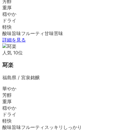
芳醇
重厚
穏やか
ドライ
軽快
酸味
旨味
フルーティ
甘味
苦味
詳細を見る
人気
10
位
冩楽
福島県
/
宮泉銘醸
華やか
芳醇
重厚
穏やか
ドライ
軽快
酸味
旨味
フルーティ
スッキリ
しっかり