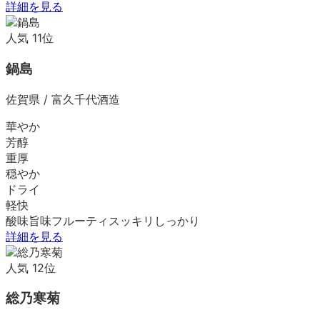
詳細を見る
人気
11
位
鍋島
佐賀県
/
富久千代酒造
華やか
芳醇
重厚
穏やか
ドライ
軽快
酸味
旨味
フルーティ
スッキリ
しっかり
詳細を見る
人気
12
位
総乃寒菊