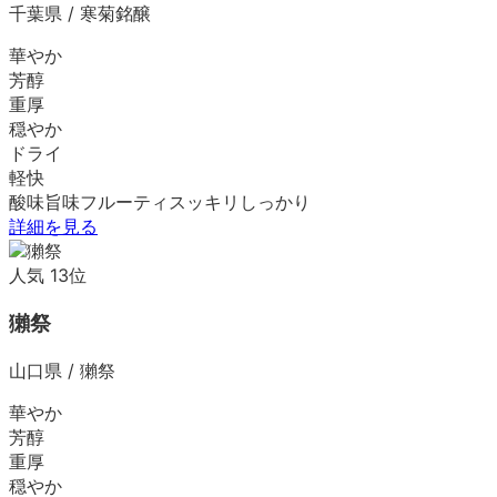
千葉県
/
寒菊銘醸
華やか
芳醇
重厚
穏やか
ドライ
軽快
酸味
旨味
フルーティ
スッキリ
しっかり
詳細を見る
人気
13
位
獺祭
山口県
/
獺祭
華やか
芳醇
重厚
穏やか