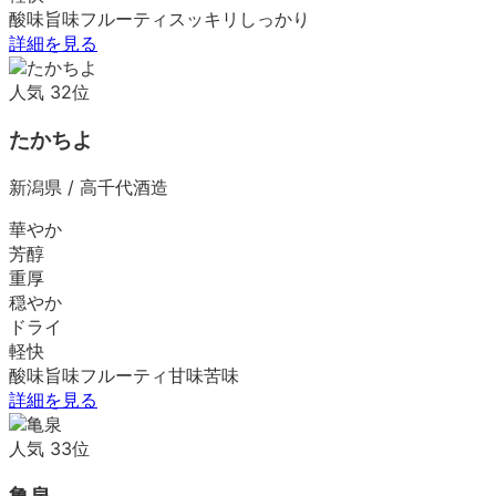
酸味
旨味
フルーティ
スッキリ
しっかり
詳細を見る
人気
32
位
たかちよ
新潟県
/
高千代酒造
華やか
芳醇
重厚
穏やか
ドライ
軽快
酸味
旨味
フルーティ
甘味
苦味
詳細を見る
人気
33
位