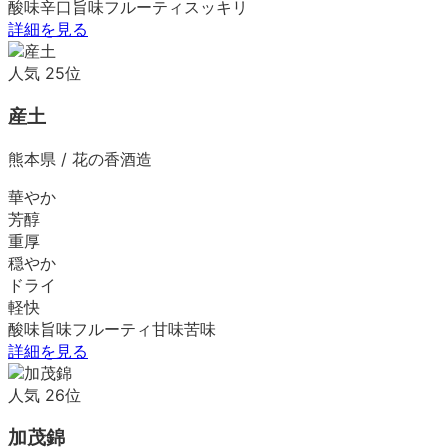
酸味
辛口
旨味
フルーティ
スッキリ
詳細を見る
人気
25
位
産土
熊本県
/
花の香酒造
華やか
芳醇
重厚
穏やか
ドライ
軽快
酸味
旨味
フルーティ
甘味
苦味
詳細を見る
人気
26
位
加茂錦