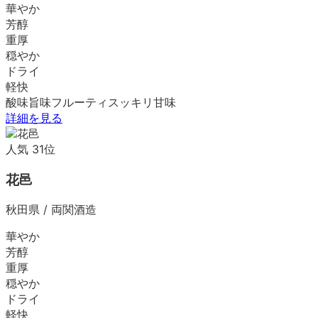
華やか
芳醇
重厚
穏やか
ドライ
軽快
酸味
旨味
フルーティ
スッキリ
甘味
詳細を見る
人気
31
位
花邑
秋田県
/
両関酒造
華やか
芳醇
重厚
穏やか
ドライ
軽快