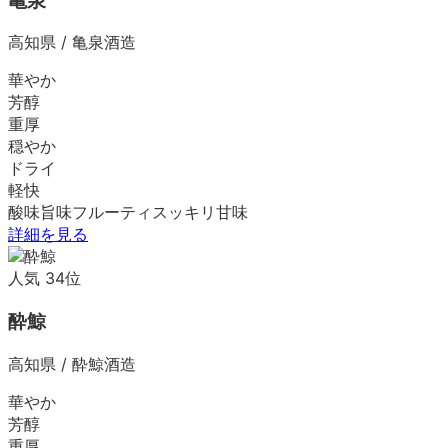
亀泉
高知県
/
亀泉酒造
華やか
芳醇
重厚
穏やか
ドライ
軽快
酸味
旨味
フルーティ
スッキリ
甘味
詳細を見る
人気
34
位
酔鯨
高知県
/
酔鯨酒造
華やか
芳醇
重厚