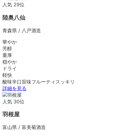
人気
29
位
陸奥八仙
青森県
/
八戸酒造
華やか
芳醇
重厚
穏やか
ドライ
軽快
酸味
辛口
旨味
フルーティ
スッキリ
詳細を見る
人気
30
位
羽根屋
富山県
/
富美菊酒造