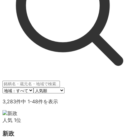
3,283
件中
1
-
48
件を表示
人気
1
位
新政