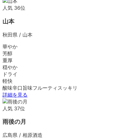
人気
36
位
山本
秋田県
/
山本
華やか
芳醇
重厚
穏やか
ドライ
軽快
酸味
辛口
旨味
フルーティ
スッキリ
詳細を見る
人気
37
位
雨後の月
広島県
/
相原酒造