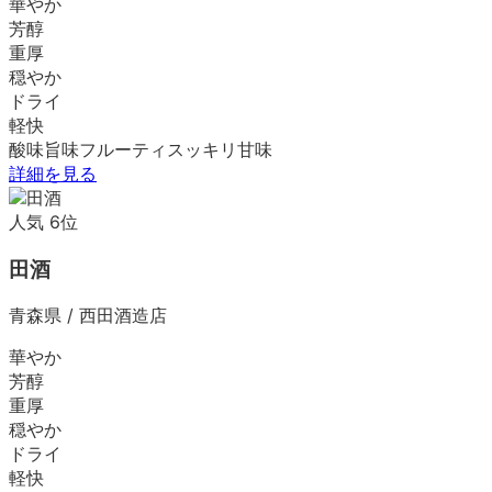
華やか
芳醇
重厚
穏やか
ドライ
軽快
酸味
旨味
フルーティ
スッキリ
甘味
詳細を見る
人気
6
位
田酒
青森県
/
西田酒造店
華やか
芳醇
重厚
穏やか
ドライ
軽快