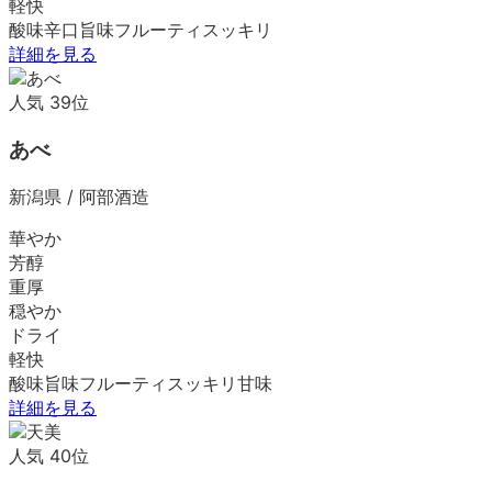
軽快
酸味
辛口
旨味
フルーティ
スッキリ
詳細を見る
人気
39
位
あべ
新潟県
/
阿部酒造
華やか
芳醇
重厚
穏やか
ドライ
軽快
酸味
旨味
フルーティ
スッキリ
甘味
詳細を見る
人気
40
位