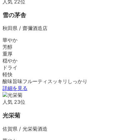
人気
22
位
雪の茅舎
秋田県
/
齋彌酒造店
華やか
芳醇
重厚
穏やか
ドライ
軽快
酸味
旨味
フルーティ
スッキリ
しっかり
詳細を見る
人気
23
位
光栄菊
佐賀県
/
光栄菊酒造