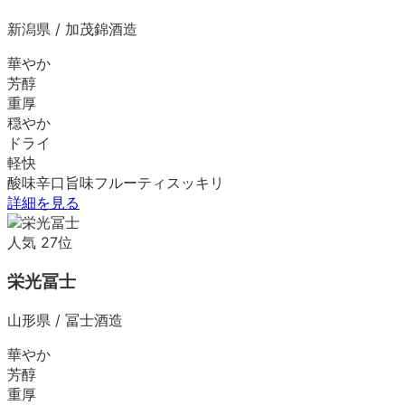
新潟県
/
加茂錦酒造
華やか
芳醇
重厚
穏やか
ドライ
軽快
酸味
辛口
旨味
フルーティ
スッキリ
詳細を見る
人気
27
位
栄光冨士
山形県
/
冨士酒造
華やか
芳醇
重厚