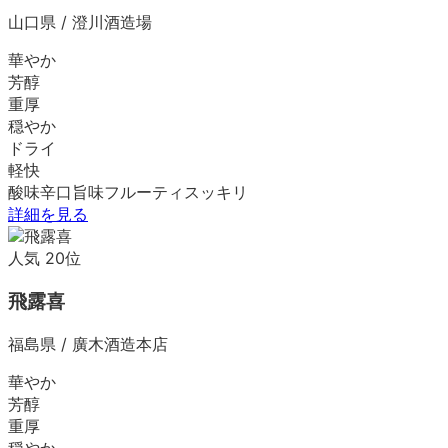
山口県
/
澄川酒造場
華やか
芳醇
重厚
穏やか
ドライ
軽快
酸味
辛口
旨味
フルーティ
スッキリ
詳細を見る
人気
20
位
飛露喜
福島県
/
廣木酒造本店
華やか
芳醇
重厚
穏やか